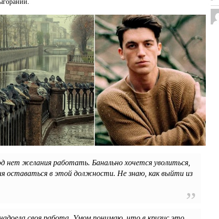
ыгорании.
д нет желания работать. Банально хочется уволиться,
я оставаться в этой должности. Не знаю, как выйти из
адоела своя работа. Умом понимаю, что в кризис это