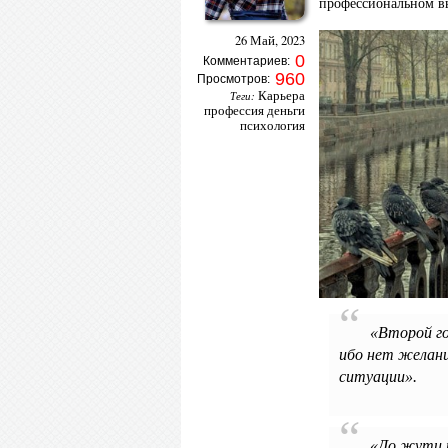
профессиональном в
26 Май, 2023
0
Комментариев:
960
Просмотров:
Карьера
Теги:
профессия деньги
психология
«Второй го
ибо нет желани
ситуации».
«До жути н