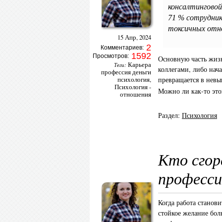
консалтинговой
71 % сотрудник
токсичных отн
15 Апр, 2024
2
Комментариев:
1592
Просмотров:
Основную часть жизн
Карьера
Теги:
коллегами, либо нач
профессия деньги
превращается в невы
психология
,
Психология -
Можно ли как-то эт
отношения
Раздел:
Психология
Кто сгор
професси
Когда работа станови
стойкое желание бол