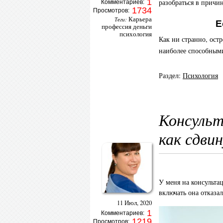
1
разобраться в причи
Комментариев:
1734
Просмотров:
Карьера
Теги:
Е
профессия деньги
психология
Как ни странно, ост
наиболее способными
Раздел:
Психология
Консульт
как сдви
У меня на консультац
включать она отказал
11 Июл, 2020
1
Комментариев:
1219
Просмотров: