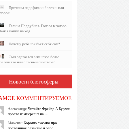
Причины педофилии: болезнь или
порок
Галина Поддубная. Голоса в голове.
Как я нашла выход
Почему ребенок бьет себя сам?
Сын одевается в женское белье —
баловство или опасный симптом?
Новости блогосферы
АМОЕ КОММЕНТИРУЕМОЕ
Александр
:
Читайте Фрейда А Бурлан
просто коммерсант на …
Максим
:
Хорошо сказано про
постоянное развитие и рабо…