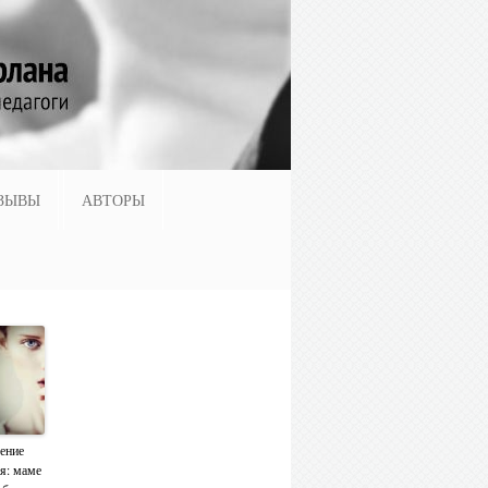
ЗЫВЫ
АВТОРЫ
ение
я: маме