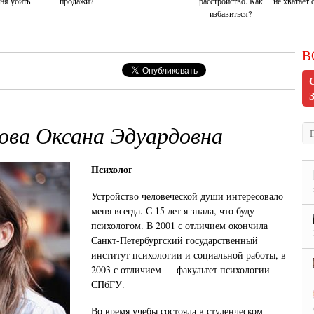
ня убить
продажи?
расстройство. Как
не хватает
избавиться?
В
ва Оксана Эдуардовна
Психолог
Устройство человеческой души интересовало
меня всегда. С 15 лет я знала, что буду
психологом. В 2001 с отличием окончила
Санкт-Петербургский государственный
институт психологии и социальной работы, в
2003 с отличием — факультет психологии
СПбГУ.
Во время учебы состояла в студенческом