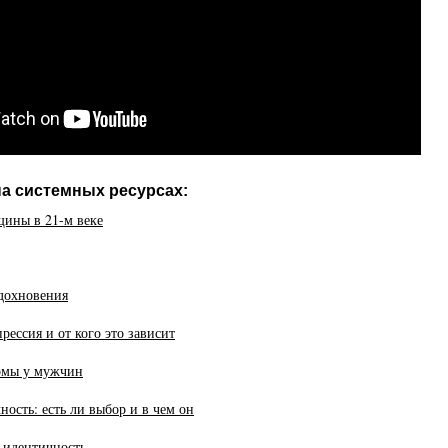
на системных ресурсах:
ины в 21-м веке
вдохновения
рессия и от кого это зависит
омы у мужчин
ность: есть ли выбор и в чем он
 идентичность