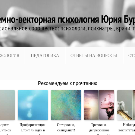
ХОЛОГИЯ
ПЕДАГОГИКА
ОТВЕТЫ НА ВОПРОСЫ
ОТ
Рекомендуем к прочтению
ворите
Профориентация.
Осторожно,
Тревожно-
Наблюд
 что он
Стоит ли идти в
скандалист!
депрессивное
воспитател