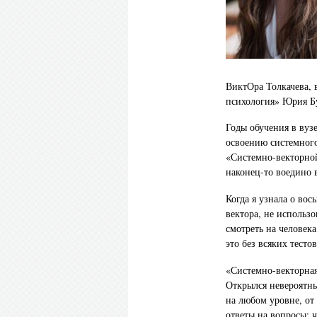
ВиктОра Толкачева, 
психология» Юрия Б
Годы обучения в вуз
освоению системного
«Системно-векторной
наконец-то воедино 
Когда я узнала о во
вектора, не использо
смотреть на человека
это без всяких тесто
«Системно-векторная
Открылся невероятн
на любом уровне, от
ответы на вопросы: ч