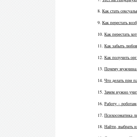
8.
Как стать сексуал
9.
Как перестать воз
10.
Как перестать хот
11.
Как забыть любов
12.
Как получить орг
13.
Почему мужчина 
14.
Что делать при па
15.
Зачем нужно учит
16.
Работу – роботам
17.
Психосоматика ли
18.
Найти, выбрать ил