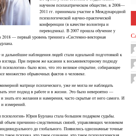
научном психиатрическом обществе, в 2008—
2011 гг. принимала участие в Международной
психологической научно-практической
конференции (в качестве волонтера и
переводчика). В 2007 прошла обучение у
С
в 2018 — первый уровень тренинга «Системно-векторная
урлана.
е и дальнейшие наблюдения людей стали идеальной подготовкой к
 взгляда. При первом же касании к восьмивекторному подходу
 психологии» было ясно, что это великое открытие, собирающее
все множество обрывочных фактов о человеке.
сьмимерной матрице психического, уже не могла не наблюдать
вать этот подход в работе и в жизни. Это было невероятно —
 и знать его желания и намерения, часто скрытые от него самого. И
в и измерений.
 психология» Юрия Бурлана стала большим подарком судьбы.
ый объем причинно-следственных связей, управляющих человеком
 индивидуального до глобального. Появились однозначные точные
то такое психика, что такое сознание, что такое психологическая