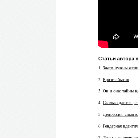
Статьи автора 
1.
Зачем нужны женщ
2.
Кризис бытия
3.
Он и она: тайны 
4.
Сколько длится деп
5.
Депрессия: симпт
6.
Гендерная идентич
7.
Тест на гендерную