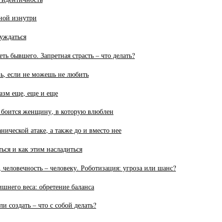
ьной изнутри
буждаться
еть бывшего. Запретная страсть – что делать?
ь, если не можешь не любить
азм еще, еще и еще
боится женщину, в которую влюблен
нической атаке, а также до и вместо нее
ься и как этим насладиться
, человечность – человеку. Роботизация: угроза или шанс?
шнего веса: обретение баланса
и создать – что с собой делать?