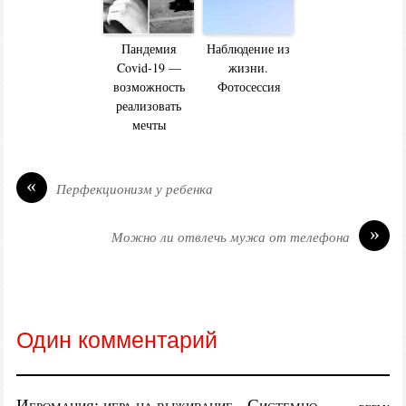
Пандемия
Наблюдение из
Covid-19 —
жизни.
возможность
Фотосессия
реализовать
мечты
«
Перфекционизм у ребенка
»
Можно ли отвлечь мужа от телефона
Один комментарий
Игромания: игра на выживание - Системно