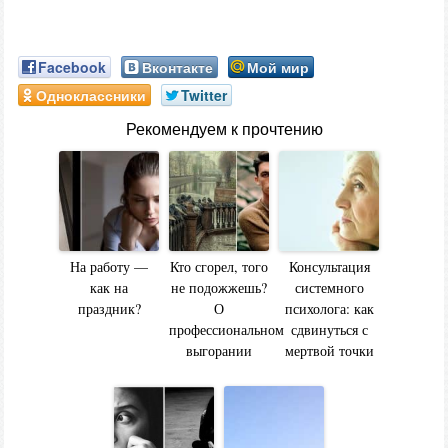
Facebook
Вконтакте
Мой мир
Одноклассники
Twitter
Рекомендуем к прочтению
На работу —
Кто сгорел, того
Консультация
как на
не подожжешь?
системного
праздник?
О
психолога: как
профессиональном
сдвинуться с
выгорании
мертвой точки