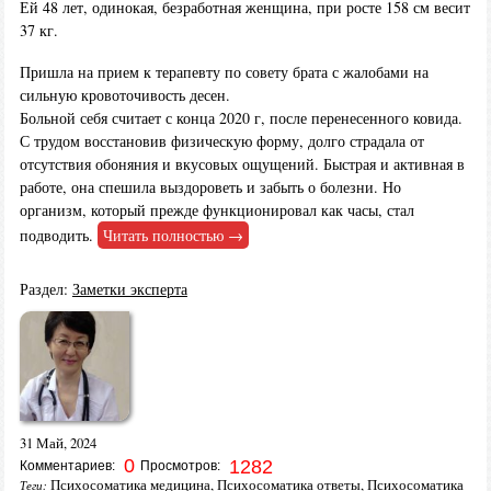
Ей 48 лет, одинокая, безработная женщина, при росте 158 см весит
37 кг.
Пришла на прием к терапевту по совету брата с жалобами на
сильную кровоточивость десен.
Больной себя считает с конца 2020 г, после перенесенного ковида.
С трудом восстановив физическую форму, долго страдала от
отсутствия обоняния и вкусовых ощущений. Быстрая и активная в
работе, она спешила выздороветь и забыть о болезни. Но
организм, который прежде функционировал как часы, стал
подводить.
Читать полностью →
Раздел:
Заметки эксперта
31 Май, 2024
0
1282
Комментариев:
Просмотров:
Психосоматика медицина
,
Психосоматика ответы
,
Психосоматика
Теги: