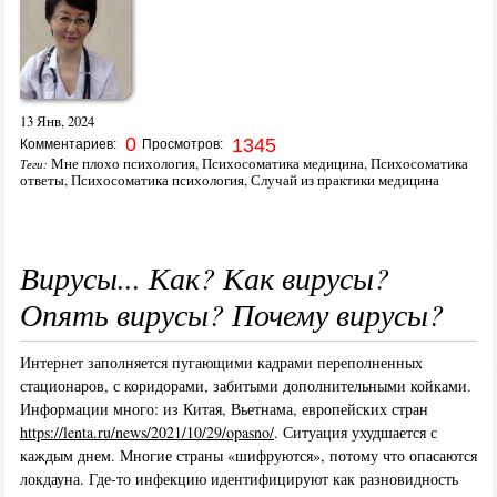
13 Янв, 2024
0
1345
Комментариев:
Просмотров:
Мне плохо психология
,
Психосоматика медицина
,
Психосоматика
Теги:
ответы
,
Психосоматика психология
,
Случай из практики медицина
Вирусы... Как? Как вирусы?
Опять вирусы? Почему вирусы?
Интернет заполняется пугающими кадрами переполненных
стационаров, с коридорами, забитыми дополнительными койками.
Информации много: из Китая, Вьетнама, европейских стран
https://lenta.ru/news/2021/10/29/opasno/
. Ситуация ухудшается с
каждым днем. Многие страны «шифруются», потому что опасаются
локдауна. Где-то инфекцию идентифицируют как разновидность