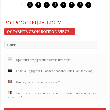
1
2
3
4
5
6
7
8
»
ВОПРОС СПЕЦИАЛИСТУ
ОСТАВИТЬ СВОЙ ВОПРОС ЗДЕСЬ...
Причины педофилии: болезнь или порок
Галина Поддубная. Голоса в голове. Как я нашла выход
Почему ребенок бьет себя сам?
Сын одевается в женское белье — баловство или опасный
симптом?