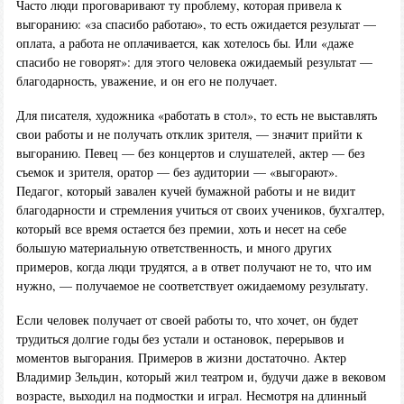
Часто люди проговаривают ту проблему, которая привела к
выгоранию: «за спасибо работаю», то есть ожидается результат —
оплата, а работа не оплачивается, как хотелось бы. Или «даже
спасибо не говорят»: для этого человека ожидаемый результат —
благодарность, уважение, и он его не получает.
Для писателя, художника «работать в стол», то есть не выставлять
свои работы и не получать отклик зрителя, — значит прийти к
выгоранию. Певец — без концертов и слушателей, актер — без
съемок и зрителя, оратор — без аудитории — «выгорают».
Педагог, который завален кучей бумажной работы и не видит
благодарности и стремления учиться от своих учеников, бухгалтер,
который все время остается без премии, хоть и несет на себе
большую материальную ответственность, и много других
примеров, когда люди трудятся, а в ответ получают не то, что им
нужно, — получаемое не соответствует ожидаемому результату.
Если человек получает от своей работы то, что хочет, он будет
трудиться долгие годы без устали и остановок, перерывов и
моментов выгорания. Примеров в жизни достаточно. Актер
Владимир Зельдин, который жил театром и, будучи даже в вековом
возрасте, выходил на подмостки и играл. Несмотря на длинный