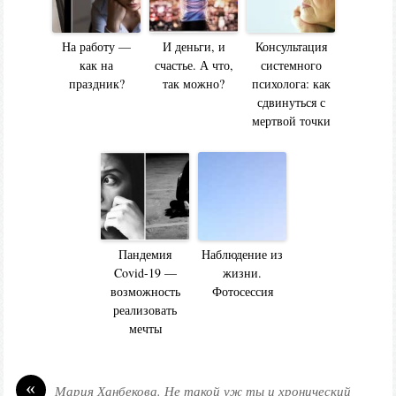
На работу —
И деньги, и
Консультация
как на
счастье. А что,
системного
праздник?
так можно?
психолога: как
сдвинуться с
мертвой точки
Пандемия
Наблюдение из
Covid-19 —
жизни.
возможность
Фотосессия
реализовать
мечты
«
Мария Ханбекова. Не такой уж ты и хронический