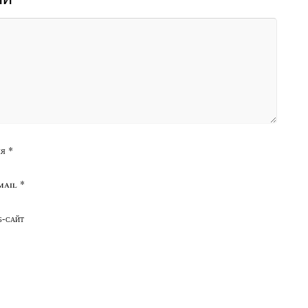
я
*
mail
*
б-сайт