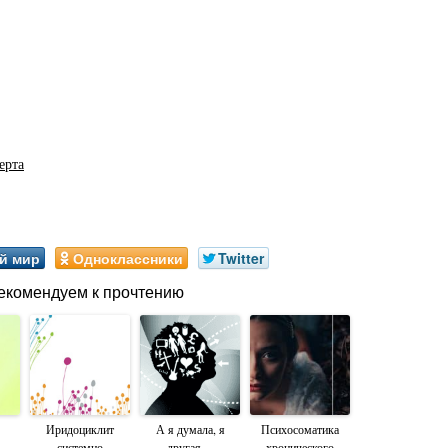
ерта
й мир
Одноклассники
Twitter
екомендуем к прочтению
Иридоциклит
А я думала, я
Психосоматика
системно
другая…
хронического