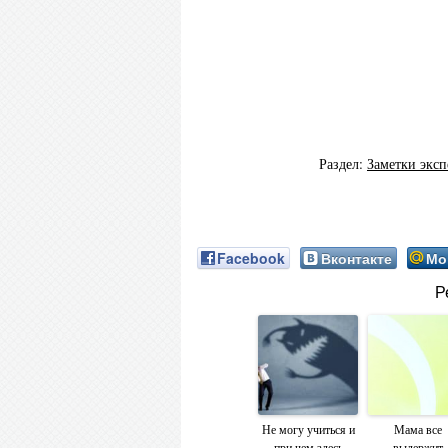
Раздел:
Заметки эксп
Facebook
Вконтакте
Мо
Р
Не могу учиться и
Мама все
при чем здесь
выдержит