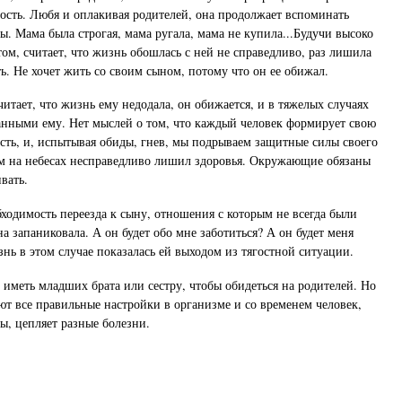
сть. Любя и оплакивая родителей, она продолжает вспоминать
. Мама была строгая, мама ругала, мама не купила...Будучи высоко
ом, считает, что жизнь обошлась с ней не справедливо, раз лишила
ь. Не хочет жить со своим сыном, потому что он ее обижал.
читает, что жизнь ему недодала, он обижается, и в тяжелых случаях
занными ему. Нет мыслей о том, что каждый человек формирует свою
сть, и, испытывая обиды, гнев, мы подрываем защитные силы своего
ам на небесах несправедливо лишил здоровья. Окружающие обязаны
вать.
бходимость переезда к сыну, отношения с которым не всегда были
 запаниковала. А он будет обо мне заботиться? А он будет меня
знь в этом случае показалась ей выходом из тягостной ситуации.
 иметь младших брата или сестру, чтобы обидеться на родителей. Но
ют все правильные настройки в организме и со временем человек,
, цепляет разные болезни.