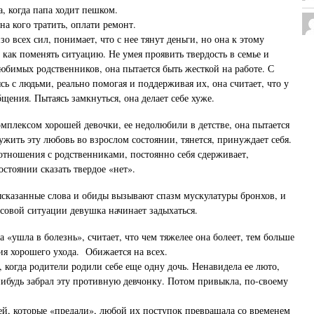
, когда папа ходит пешком.
на кого тратить, оплати ремонт.
о всех сил, понимает, что с нее тянут деньги, но она к этому
 как поменять ситуацию. Не умея проявить твердость в семье и
любимых родственников, она пытается быть жесткой на работе. С
ь с людьми, реально помогая и поддерживая их, она считает, что у
щения. Пытаясь замкнуться, она делает себе хуже.
мплексом хорошей девочки, ее недолюбили в детстве, она пытается
жить эту любовь во взрослом состоянии, тянется, принуждает себя.
отношения с родственниками, постоянно себя сдерживает,
состоянии сказать твердое «нет».
высказанные слова и обиды вызывают спазм мускулатуры бронхов, и
совой ситуации девушка начинает задыхаться.
 «ушла в болезнь», считает, что чем тяжелее она болеет, тем больше
ия хорошего ухода. Обижается на всех.
, когда родители родили себе еще одну дочь. Ненавидела ее люто,
нибудь забрал эту противную девчонку. Потом привыкла, по-своему
ей, которые «предали», любой их поступок превращала со временем