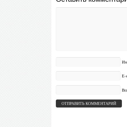
Им
E-
Ве