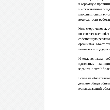
в огромную провинно
множественные обиды
классным специалист
возможности работат
Коль скоро человек с
он считает всех обя
собственную реально
организма. Кто-то т
помогать и поддержи
И когда всплыла нео
идеальными, женщина
кормить-поить? Боле
Вовсе не обязательно
детские обиды сбива
испытывающий обиды