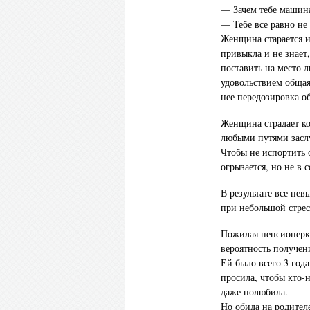
— Зачем тебе машина
— Тебе все равно не 
Женщина старается из
привыкла и не знает,
поставить на место 
удовольствием общаяс
нее передозировка об
Женщина страдает ко
любыми путями заслу
Чтобы не испортить 
огрызается, но не в 
В результате все не
при небольшой стрес
Пожилая пенсионерка
вероятность получен
Ей было всего 3 года
просила, чтобы кто-
даже полюбила.
Но обида на родител