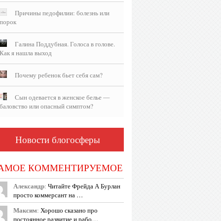
Причины педофилии: болезнь или
порок
Галина Поддубная. Голоса в голове.
Как я нашла выход
Почему ребенок бьет себя сам?
Сын одевается в женское белье —
баловство или опасный симптом?
Новости блогосферы
АМОЕ КОММЕНТИРУЕМОЕ
Александр
:
Читайте Фрейда А Бурлан
просто коммерсант на …
Максим
:
Хорошо сказано про
постоянное развитие и рабо…