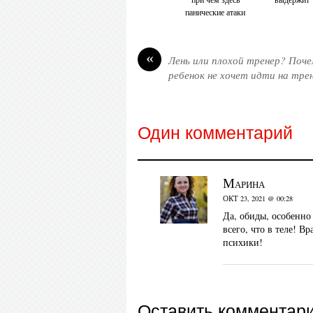
панические атаки
«
Лень или плохой тренер? Поч
ребенок не хочет идти на тре
Один комментарий
Марина
ОКТ 23, 2021 @ 00:28
Да, обиды, особенно
всего, что в теле! В
психики!
Оставить комментар