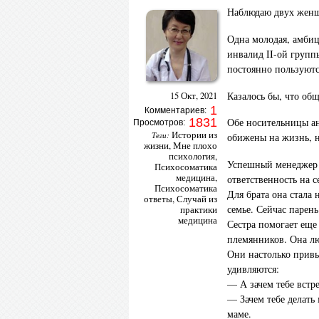
Наблюдаю двух жен
Одна молодая, амби
инвалид II-ой групп
постоянно пользуютс
Казалось бы, что об
15 Окт, 2021
1
Комментариев:
Обе носительницы ан
1831
Просмотров:
Истории из
Теги:
обижены на жизнь, н
жизни
,
Мне плохо
психология
,
Успешный менеджер п
Психосоматика
медицина
,
ответственность на с
Психосоматика
Для брата она стала 
ответы
,
Случай из
семье. Сейчас парень
практики
медицина
Сестра помогает еще
племянников. Она лю
Они настолько прив
удивляются:
— А зачем тебе встре
— Зачем тебе делать
маме.