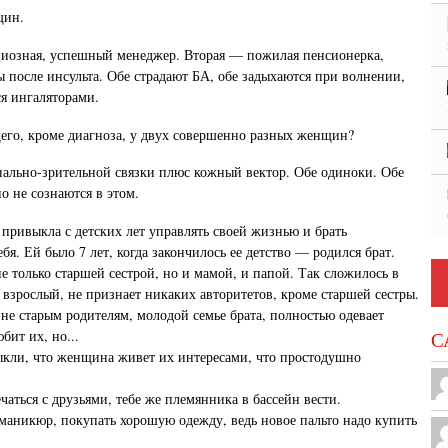
щин.
циозная, успешный менеджер. Вторая — пожилая пенсионерка,
ы после инсульта. Обе страдают БА, обе задыхаются при волнении,
я ингаляторами.
щего, кроме диагноза, у двух совершенно разных женщин?
ально-зрительной связки плюс кожный вектор. Обе одиноки. Обе
о не сознаются в этом.
ривыкла с детских лет управлять своей жизнью и брать
ебя. Ей было 7 лет, когда закончилось ее детство — родился брат.
не только старшей сестрой, но и мамой, и папой. Так сложилось в
 взрослый, не признает никаких авторитетов, кроме старшей сестры.
 не старым родителям, молодой семье брата, полностью одевает
бит их, но...
С
ыкли, что женщина живет их интересами, что простодушно
чаться с друзьями, тебе же племянника в бассейн вести.
 маникюр, покупать хорошую одежду, ведь новое пальто надо купить