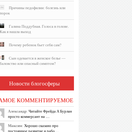
Причины педофилии: болезнь или
порок
Галина Поддубная. Голоса в голове.
Как я нашла выход
Почему ребенок бьет себя сам?
Сын одевается в женское белье —
баловство или опасный симптом?
Новости блогосферы
АМОЕ КОММЕНТИРУЕМОЕ
Александр
:
Читайте Фрейда А Бурлан
просто коммерсант на …
Максим
:
Хорошо сказано про
постоянное развитие и рабо…