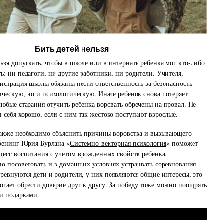
Бить детей нельзя
ьзя допускать, чтобы в школе или в интернате ребенка мог кто-либо
ь: ни педагоги, ни другие работники, ни родители. Учителя,
истрация школы обязаны нести ответственность за безопасность
зическую, но и психологическую. Иначе ребенок снова потеряет
любые старания отучить ребенка воровать обречены на провал. Не
и себя хорошо, если с ним так жестоко поступают взрослые.
также необходимо объяснить причины воровства и вызывающего
ренинг Юрия Бурлана «
Системно-векторная психология
» поможет
цесс воспитания
с учетом врожденных свойств ребенка.
 посоветовать и в домашних условиях устраивать соревнования
оревнуются дети и родители, у них появляются общие интересы, это
огает обрести доверие друг к другу. За победу тоже можно поощрять
и подарками.