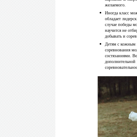
желаемого.
Иногда класс мо
обладает лидерск
случае победы м
научится не отби
добывать и сорев
Детям с кожным 
соревнования мо
состязаниями. В
дополнительной 
соревновательно