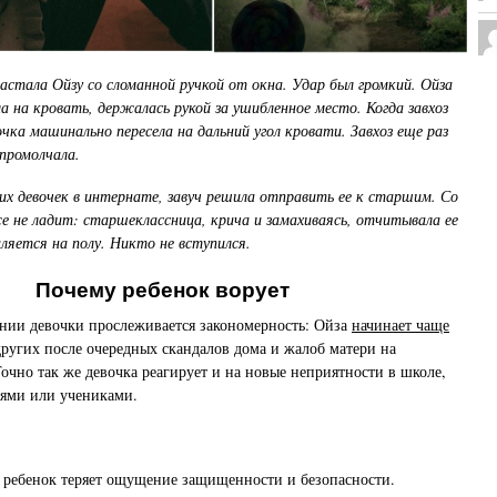
застала Ойзу со сломанной ручкой от окна. Удар был громкий. Ойза
ла на кровать, держалась рукой за ушибленное место. Когда завхоз
чка машинально пересела на дальний угол кровати. Завхоз еще раз
промолчала.
х девочек в интернате, завуч решила отправить ее к старшим. Со
не ладит: старшеклассница, крича и замахиваясь, отчитывала ее
аляется на полу. Никто не вступился.
Почему ребенок ворует
нии девочки прослеживается закономерность: Ойза
начинает чаще
ругих после очередных скандалов дома и жалоб матери на
Точно так же девочка реагирует и на новые неприятности в школе,
лями или учениками.
в ребенок теряет ощущение защищенности и безопасности.