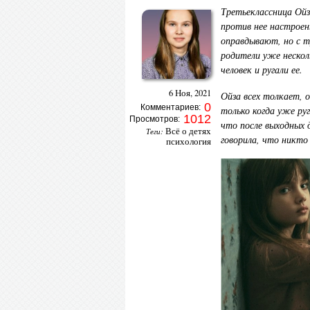
Третьеклассница Ойз
против нее настроен
оправдывают, но с т
родители уже несколь
человек и ругали ее.
6 Ноя, 2021
Ойза всех толкает, 
0
Комментариев:
только когда уже ру
1012
Просмотров:
что после выходных 
Всё о детях
Теги:
говорила, что никто
психология