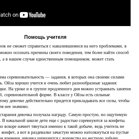
Помощь учителя
нок не сможет справиться с навалившимися на него проблемами, в
зможно осознать причины своего поведения, тем более найти способ
, а в нашем случае единственным помощником, может стать
има соревновательность — задания, в которых она своими силами
ь. Ойза хорошо учится и очень любит разнообразные задания:
дки. На уроке и в группе продленного дня можно устраивать занятия
, соревновательной форме. В классе у Ойзы есть сильные
тому девочке действительно придется прикладывать все силы, чтобы
для нее значимо.
 старания девочка получала награду. Самую простую, но ощутимую
 В начальной школе дети еще с радостью соревнуются за конфеты.
о вскоре начнет тянуться именно к такой добыче, ведь учитель не
з конфет, а вот в раздевалке зачастую можно натолкнуться на пустые
ом времени девочка переучится с воровства на честную добычу