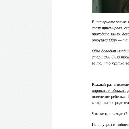
В интернате завхоз 
сразу присмирела, се
проходила мимо, дево
отругала Ойзу — та 
Ойза доводит младши
старшими Ойза тоже 
за то, что куртка в
Каждый раз в поведе
воровать и обижать
д
поведение ребенка. 
конфликты с родите
Что же происходит?
Из-за угроз и побое