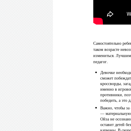
Самостоятельно ребе
таком возрасте нево
измениться. Лучшим
педагог.
Девочке необход
сможет побеждат
кроссворды, зага
именно в игровой
противники, поэ
победить, а это 
Важно, чтобы за
— материальную.
Ойза не осознанн
оставит детей бе
карманы. В скор