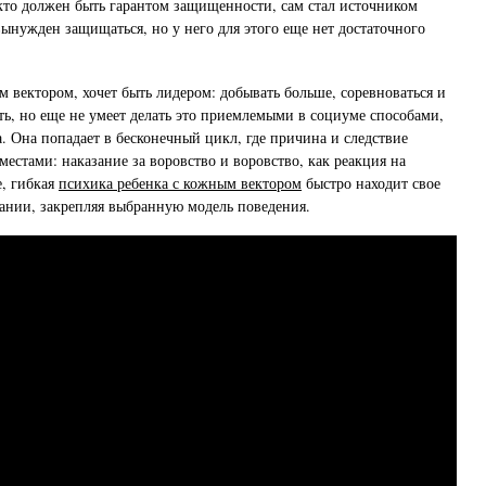
 кто должен быть гарантом защищенности, сам стал источником
вынужден защищаться, но у него для этого еще нет достаточного
м вектором, хочет быть лидером: добывать больше, соревноваться и
ть, но еще не умеет делать это приемлемыми в социуме способами,
а. Она попадает в бесконечный цикл, где причина и следствие
естами: наказание за воровство и воровство, как реакция на
е, гибкая
психика ребенка с кожным вектором
быстро находит свое
зании, закрепляя выбранную модель поведения.