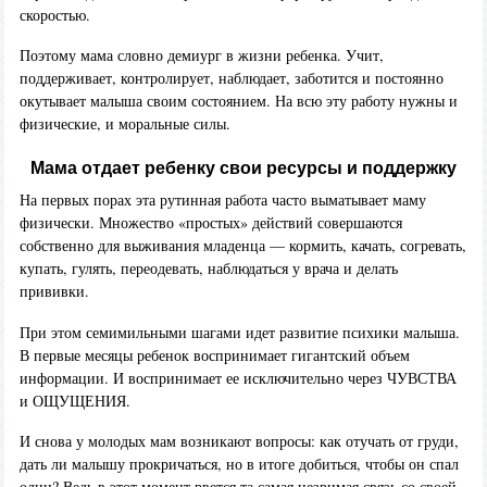
скоростью.
Поэтому мама словно демиург в жизни ребенка. Учит,
поддерживает, контролирует, наблюдает, заботится и постоянно
окутывает малыша своим состоянием. На всю эту работу нужны и
физические, и моральные силы.
Мама отдает ребенку свои ресурсы и поддержку
На первых порах эта рутинная работа часто выматывает маму
физически. Множество «простых» действий совершаются
собственно для выживания младенца — кормить, качать, согревать,
купать, гулять, переодевать, наблюдаться у врача и делать
прививки.
При этом семимильными шагами идет развитие психики малыша.
В первые месяцы ребенок воспринимает гигантский объем
информации. И воспринимает ее исключительно через ЧУВСТВА
и ОЩУЩЕНИЯ.
И снова у молодых мам возникают вопросы: как отучать от груди,
дать ли малышу прокричаться, но в итоге добиться, чтобы он спал
один? Ведь в этот момент рвется та самая незримая связь со своей