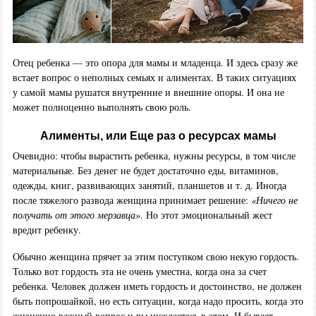
Отец ребенка — это опора для мамы и младенца. И здесь сразу же
встает вопрос о неполных семьях и алиментах. В таких ситуациях
у самой мамы рушатся внутренние и внешние опоры. И она не
может полноценно выполнять свою роль.
Алименты, или Еще раз о ресурсах мамы
Очевидно: чтобы вырастить ребенка, нужны ресурсы, в том числе
материальные. Без денег не будет достаточно еды, витаминов,
одежды, книг, развивающих занятий, планшетов и т. д. Иногда
после тяжелого развода женщина принимает решение:
«Ничего не
получать от этого мерзавца»
. Но этот эмоциональный жест
вредит ребенку.
Обычно женщина прячет за этим поступком свою некую гордость.
Только вот гордость эта не очень уместна, когда она за счет
ребенка. Человек должен иметь гордость и достоинство, не должен
быть попрошайкой, но есть ситуации, когда надо просить, когда это
жизненно важный вопрос и вы нуждаетесь в этом. И бывает,