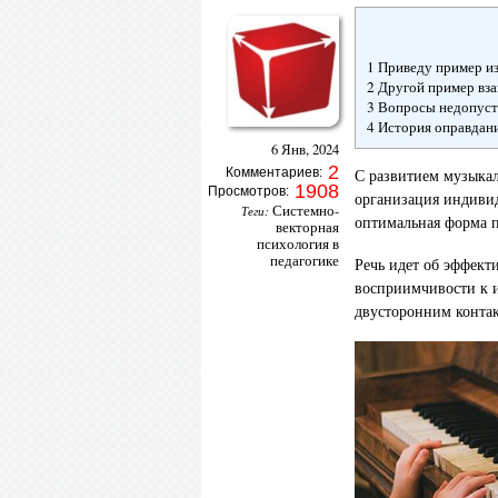
1 Приведу пример и
2 Другой пример вз
3 Вопросы недопуст
4 История оправдан
6 Янв, 2024
2
Комментариев:
С развитием музыкал
1908
Просмотров:
организация индивид
Системно-
Теги:
оптимальная форма п
векторная
психология в
педагогике
Речь идет об эффект
восприимчивости к 
двусторонним конта