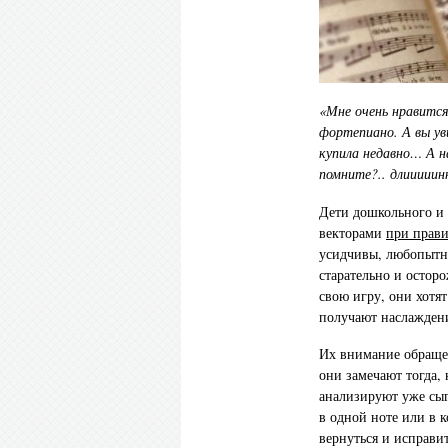
«Мне очень нравится
фортепиано. А вы ув
купила недавно… А н
помните?.. длиииии
Дети дошкольного и 
векторами
при прав
усидчивы, любопытны
старательно и остор
свою игру, они хотят
получают наслажден
Их внимание обраще
они замечают тогда,
анализируют уже сыг
в одной ноте или в 
вернуться и исправи