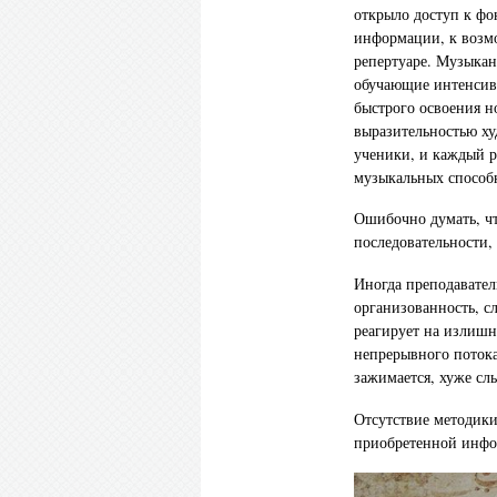
открыло доступ к ф
информации, к возмо
репертуаре. Музыкан
обучающие интенсив
быстрого освоения н
выразительностью ху
ученики, и каждый р
музыкальных способн
Ошибочно думать, что
последовательности, 
Иногда преподавател
организованность, с
реагирует на излишн
непрерывного потока
зажимается, хуже сл
Отсутствие методики
приобретенной инфор