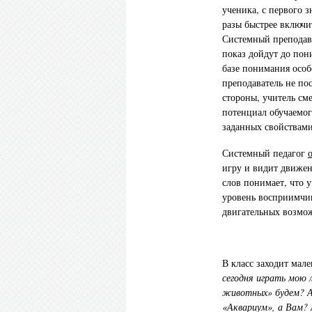
ученика, с первого з
разы быстрее включи
Системный преподава
показ дойдут до пон
базе понимания особ
преподаватель не по
стороны, учитель см
потенциал обучаемог
заданных свойствами
Системный педагог
игру и видит движен
слов понимает, что 
уровень восприимчив
двигательных возмож
В класс заходит мале
сегодня играть мою
животных» будем? А 
«Аквариум», а Вам? 