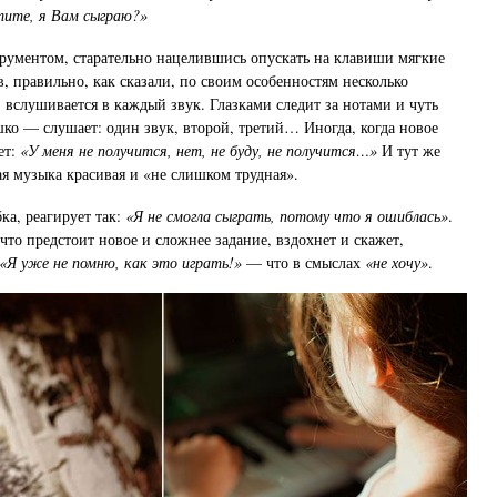
отите, я Вам сыграю?»
рументом, старательно нацелившись опускать на клавиши мягкие
, правильно, как сказали, по своим особенностям несколько
 вслушивается в каждый звук. Глазками следит за нотами и чуть
шко — слушает: один звук, второй, третий… Иногда, когда новое
ет:
«У меня не получится, нет, не буду, не получится…»
И тут же
ая музыка красивая и «не слишком трудная».
ка, реагирует так:
«Я не смогла сыграть, потому что я ошиблась»
.
что предстоит новое и сложнее задание, вздохнет и скажет,
«Я уже не помню, как это играть!»
— что в смыслах
«не хочу»
.