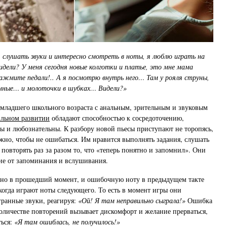
 слушать звуки и интересно смотреть в ноты, я люблю играть на
идели? У меня сегодня новые колготки и платье, это мне мама
ажмите педали!.. А я посмотрю внутрь него… Там у рояля струны,
ннные… и молоточки в шубках… Видели?»
младшего школьного возраста с анальным, зрительным и звуковым
ильном развитии
обладают способностью к сосредоточению,
 и любознательны. К разбору новой пьесы приступают не торопясь,
ожно, чтобы не ошибаться. Им нравится выполнять задания, слушать
 повторять раз за разом то, что «теперь понятно и запомнил». Они
ие от запоминания и вслушивания.
но в прошедший момент, и ошибочную ноту в предыдущем такте
 когда играют ноты следующего. То есть в момент игры они
ранные звуки, реагируя:
«Ой! Я там неправильно сыграла!»
Ошибка
количестве повторений вызывает дискомфорт и желание прерваться,
ться:
«Я там ошиблась, не получилось!»