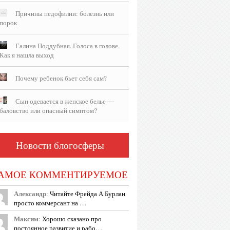
Причины педофилии: болезнь или
порок
Галина Поддубная. Голоса в голове.
Как я нашла выход
Почему ребенок бьет себя сам?
Сын одевается в женское белье —
баловство или опасный симптом?
Новости блогосферы
АМОЕ КОММЕНТИРУЕМОЕ
Александр
:
Читайте Фрейда А Бурлан
просто коммерсант на …
Максим
:
Хорошо сказано про
постоянное развитие и рабо…