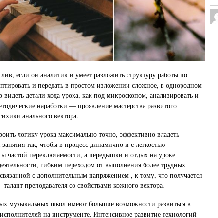
тлив, если он аналитик и умеет разложить структуру работы по
птировать и передать в простом изложении сложное, в однородном
 видеть детали хода урока, как под микроскопом, анализировать и
етодические наработки — проявление мастерства развитого
ихики анального вектора.
роить логику урока максимально точно, эффективно владеть
 занятия так, чтобы в процесс динамично и с легкостью
ты частой переключаемости, а передышки и отдых на уроке
деятельности, гибким переходом от выполнения более трудных
е связанной с дополнительным напряжением , к тому, что получается
— талант преподавателя со свойствами кожного вектора.
ых музыкальных школ имеют большие возможности развиться в
исполнителей на инструменте. Интенсивное развитие технологий