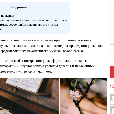
Содержание
з практики
аимопонимания и быстро налаженного контакта
имых состояний и как оправдать учителя
ия
ьных технологий важной и отстающей стороной оказалась
уального занятия, сама техника и методика проведения урока как
ередачи ученику накопленного музыкантского багажа.
ивных способах построения урока фортепиано, а также о
информации, обусловленной уровнем доверия и налаженным
ктом между учителем и учеником.
С