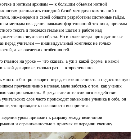
онотеке и нотным архивам — к большим объемам нотной
жностям располагать солидной базой методических знаний о
тами, инженерами в своей области разработаны системные гайды,
ным методам овладения навыкам фортепианной техники, приемам
отного текста и последовательным шагам в работе над
дожественно-звукового образа. Но в класс всегда приходят новые
аз перед учителем — индивидуальный комплекс не только
остей, а человеческих особенностей.
 главное на уроке — что сказать, а уж в какой форме, в какой
в какой дозировке, сколько раз — второстепенно.
ь много и быстро говорит, передает взвинченность и недостаточную
лишком преувеличенно напевая, мало заботясь о том, как ученик
юю эмоциональность. В результате интенсивного воздействия
 учительских слов часто происходит замыкание ученика в себе, он
ышит, что приводит к пассивности восприятия.
 ведения урока приводит к разрыву между величиной
мации и ограниченностью в приемах ее передачи ученику.