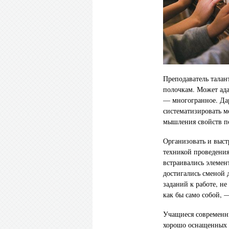
Преподаватель талан
полочкам. Может ада
— многогранное. Дар
систематизировать м
мышления свойств пс
Организовать и выст
техникой проведения
встраивались элемен
достигались сменой 
заданий к работе, н
как бы само собой, 
Учащиеся современн
хорошо оснащенных 