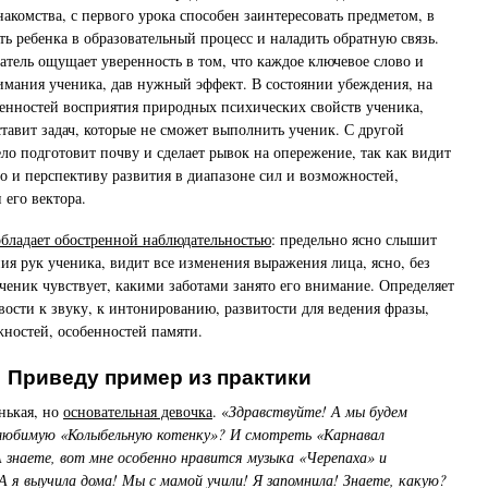
накомства, с первого урока способен заинтересовать предметом, в
ть ребенка в образовательный процесс и наладить обратную связь.
тель ощущает уверенность в том, что каждое ключевое слово и
имания ученика, дав нужный эффект. В состоянии убеждения, на
енностей восприятия природных психических свойств ученика,
ставит задач, которые не сможет выполнить ученик. С другой
ело подготовит почву и сделает рывок на опережение, так как видит
о и перспективу развития в диапазоне сил и возможностей,
 его вектора.
обладает обостренной наблюдательностью
: предельно ясно слышит
ия рук ученика, видит все изменения выражения лица, ясно, без
ученик чувствует, какими заботами занято его внимание. Определяет
ости к звуку, к интонированию, развитости для ведения фразы,
ностей, особенностей памяти.
Приведу пример из практики
нькая, но
основательная девочка
. «
Здравствуйте! А мы будем
 любимую «Колыбельную котенку»? И смотреть «Карнавал
знаете, вот мне особенно нравится музыка «Черепаха» и
А я выучила дома! Мы с мамой учили! Я запомнила! Знаете, какую?