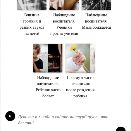
Влияние
Наблюдение
Наблюдение
громких и
воспитателя.
воспитателя.
резких звуков
Ученики
Мама обижается
на детей
против учителя
Наблюдение
Почему я часто
воспитателя.
нервничаю
Ребенок часто
после рождения
болеет
ребенка
«
Девочка в 3 года в садике мастурбирует, что
делать?
»