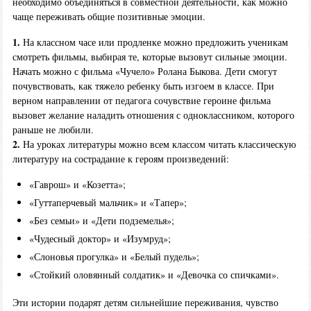
необходимо объединяться в совместной деятельности, как можно
чаще переживать общие позитивные эмоции.
1.
На классном часе или продленке можно предложить ученикам
смотреть фильмы, выбирая те, которые вызовут сильные эмоции.
Начать можно с фильма «Чучело» Ролана Быкова. Дети смогут
почувствовать, как тяжело ребенку быть изгоем в классе. При
верном направлении от педагога сочувствие героине фильма
вызовет желание наладить отношения с одноклассником, которого
раньше не любили.
2.
На уроках литературы можно всем классом читать классическую
литературу на сострадание к героям произведений:
«Гаврош» и «Козетта»;
«Гуттаперчевый мальчик» и «Тапер»;
«Без семьи» и «Дети подземелья»;
«Чудесный доктор» и «Изумруд»;
«Слоновья прогулка» и «Белый пудель»;
«Стойкий оловянный солдатик» и «Девочка со спичками».
Эти истории подарят детям сильнейшие переживания, чувство