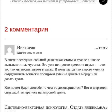
Ребенок постоянно плачет и устраивает истерики
2 комментария
Виктория
← REPLY
АПР 04, 2022 @ 20:24
В свете последних событий даже такая статья о травле в школе
вызывает иные чувства. Это уже не просто «детские игры» — это
то, что мы воспитываем в детях. И получается что вместо умения
сотрудничать всячески поощряем умение давать в морду или
давать сдачи.
Кто потом будет способен о чем-то договариваться? Вот и меряются
силушкой теперь уже на мировой арене.
Системно-векторная психология. Отдать ребенка на
← REPLY