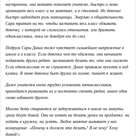
настроении, она активно помогает учителю, быстро и легко
организует весь класс и на занятиях, и в столовой. Но девочке
быстро надоедает роль помощницы. Энергию и общительность
Сара тратит на то, чтобы заставить весь класс обзывать
девочку, с которой не сложились отношения, или дразнить
одноклассника, пока не доведут его до слез.
Подруга Сары Даша тоже чувствует сильнейшее напряжение в
школе и в классе. Если девочка чем-то обижена, она начинает
подавлять других ребят: заставляет делать то, что она скажет.
Если одноклассник ее не слушается, Даша привыкла пускать в ход
кулаки. В гневе девочка бьет других по голове, пинает в живот.
Даже учителям очень трудно успокоить пятиклассников,
приходится разнимать их и постоянно стоять рядом, иначе один
снова избивает другого.
Многие дети стараются не задерживаться в школе ни минуты,
сразу бегут домой. Они не хотят ни делать уроки на продленке, ни
ходить в кружки, ни гулять. Любое занятие вызывает у них
возмущение: «Почему я должен это делать? Я не хочу! Хочу
домой!»