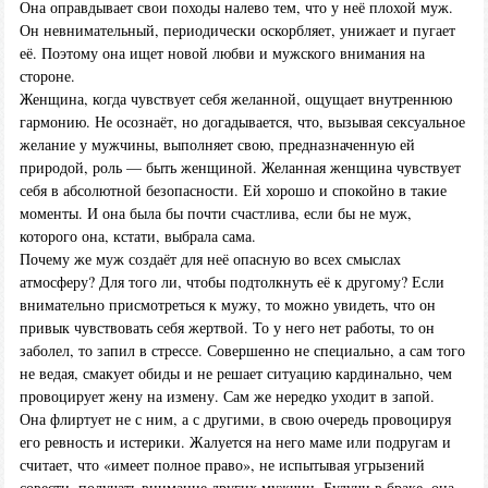
Она оправдывает свои походы налево тем, что у неё плохой муж.
Он невнимательный, периодически оскорбляет, унижает и пугает
её. Поэтому она ищет новой любви и мужского внимания на
стороне.
Женщина, когда чувствует себя желанной, ощущает внутреннюю
гармонию. Не осознаёт, но догадывается, что, вызывая сексуальное
желание у мужчины, выполняет свою, предназначенную ей
природой, роль — быть женщиной. Желанная женщина чувствует
себя в абсолютной безопасности. Ей хорошо и спокойно в такие
моменты. И она была бы почти счастлива, если бы не муж,
которого она, кстати, выбрала сама.
Почему же муж создаёт для неё опасную во всех смыслах
атмосферу? Для того ли, чтобы подтолкнуть её к другому? Если
внимательно присмотреться к мужу, то можно увидеть, что он
привык чувствовать себя жертвой. То у него нет работы, то он
заболел, то запил в стрессе. Совершенно не специально, а сам того
не ведая, смакует обиды и не решает ситуацию кардинально, чем
провоцирует жену на измену. Сам же нередко уходит в запой.
Она флиртует не с ним, а с другими, в свою очередь провоцируя
его ревность и истерики. Жалуется на него маме или подругам и
считает, что «имеет полное право», не испытывая угрызений
совести, получать внимание других мужчин. Будучи в браке, она