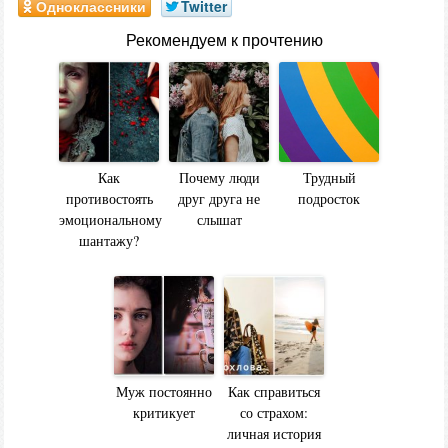
Одноклассники
Twitter
Рекомендуем к прочтению
Как
Почему люди
Трудный
противостоять
друг друга не
подросток
эмоциональному
слышат
шантажу?
Муж постоянно
Как справиться
критикует
со страхом:
личная история