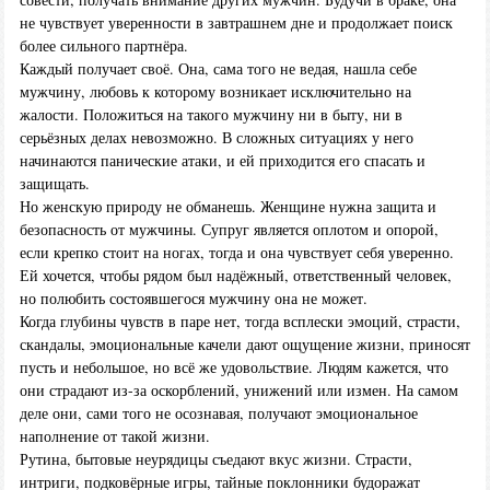
не чувствует уверенности в завтрашнем дне и продолжает поиск
более сильного партнёра.
Каждый получает своё. Она, сама того не ведая, нашла себе
мужчину, любовь к которому возникает исключительно на
жалости. Положиться на такого мужчину ни в быту, ни в
серьёзных делах невозможно. В сложных ситуациях у него
начинаются панические атаки, и ей приходится его спасать и
защищать.
Но женскую природу не обманешь. Женщине нужна защита и
безопасность от мужчины. Супруг является оплотом и опорой,
если крепко стоит на ногах, тогда и она чувствует себя уверенно.
Ей хочется, чтобы рядом был надёжный, ответственный человек,
но полюбить состоявшегося мужчину она не может.
Когда глубины чувств в паре нет, тогда всплески эмоций, страсти,
скандалы, эмоциональные качели дают ощущение жизни, приносят
пусть и небольшое, но всё же удовольствие. Людям кажется, что
они страдают из-за оскорблений, унижений или измен. На самом
деле они, сами того не осознавая, получают эмоциональное
наполнение от такой жизни.
Рутина, бытовые неурядицы съедают вкус жизни. Страсти,
интриги, подковёрные игры, тайные поклонники будоражат