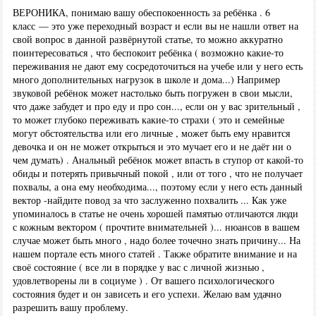
ВЕРОНИКА, понимаю вашу обеспокоенность за ребёнка . 6
класс — это уже переходный возраст и если вы не нашли ответ на
свой вопрос в данной развёрнутой статье, то можно аккуратно
поинтересоваться , что беспокоит ребёнка ( возможно какие-то
переживания не дают ему сосредоточиться на учебе или у него есть
много дополнительных нагрузок в школе и дома...) Например
звуковой ребёнок может настолько быть погружен в свои мысли,
что даже забудет и про еду и про сон..., если он у вас зрительный ,
то может глубоко переживать какие-то страхи ( это и семейные
могут обстоятельства или его личные , может быть ему нравится
девочка и он не может открыться и это мучает его и не даёт ни о
чем думать) . Анальный ребёнок может впасть в ступор от какой-то
обиды и потерять привычный покой , или от того , что не получает
похвалы, а она ему необходима..., поэтому если у него есть данный
вектор -найдите повод за что заслуженно похвалить ... Как уже
упоминалось в статье не очень хорошей памятью отличаются люди
с кожным вектором ( прочтите внимательней )... нюансов в вашем
случае может быть много , надо более точечно знать причину... На
нашем портале есть много статей . Также обратите внимание и на
своё состояние ( все ли в порядке у вас с личной жизнью ,
удовлетворены ли в социуме ) . От вашего психологического
состояния будет и он зависеть и его успехи. Желаю вам удачно
разрешить вашу проблему.