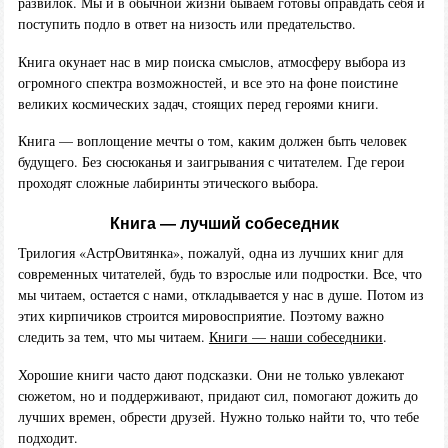
развилок. Мы и в обычной жизни бываем готовы оправдать себя и
поступить подло в ответ на низость или предательство.
Книга окунает нас в мир поиска смыслов, атмосферу выбора из
огромного спектра возможностей, и все это на фоне поистине
великих космических задач, стоящих перед героями книги.
Книга — воплощение мечты о том, каким должен быть человек
будущего. Без сюсюканья и заигрывания с читателем. Где герои
проходят сложные лабиринты этического выбора.
Книга — лучший собеседник
Трилогия «АстрОвитянка», пожалуй, одна из лучших книг для
современных читателей, будь то взрослые или подростки. Все, что
мы читаем, остается с нами, откладывается у нас в душе. Потом из
этих кирпичиков строится мировосприятие. Поэтому важно
следить за тем, что мы читаем.
Книги — наши собеседники
.
Хорошие книги часто дают подсказки. Они не только увлекают
сюжетом, но и поддерживают, придают сил, помогают дожить до
лучших времен, обрести друзей. Нужно только найти то, что тебе
подходит.