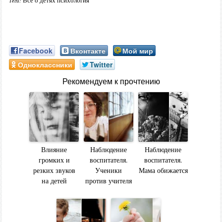
Всё о детях психология
Теги:
Facebook
Вконтакте
Мой мир
Одноклассники
Twitter
Рекомендуем к прочтению
Влияние
Наблюдение
Наблюдение
громких и
воспитателя.
воспитателя.
резких звуков
Ученики
Мама обижается
на детей
против учителя