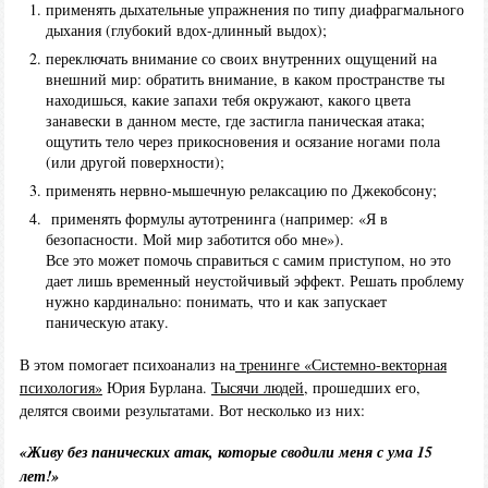
применять дыхательные упражнения по типу диафрагмального
дыхания (глубокий вдох-длинный выдох);
переключать внимание со своих внутренних ощущений на
внешний мир: обратить внимание, в каком пространстве ты
находишься, какие запахи тебя окружают, какого цвета
занавески в данном месте, где застигла паническая атака;
ощутить тело через прикосновения и осязание ногами пола
(или другой поверхности);
применять нервно-мышечную релаксацию по Джекобсону;
применять формулы аутотренинга (например: «Я в
безопасности. Мой мир заботится обо мне»).
Все это может помочь справиться с самим приступом, но это
дает лишь временный неустойчивый эффект. Решать проблему
нужно кардинально: понимать, что и как запускает
паническую атаку.
В этом помогает психоанализ на
тренинге «Системно-векторная
психология»
Юрия Бурлана.
Тысячи людей
, прошедших его,
делятся своими результатами. Вот несколько из них:
«Живу без панических атак, которые сводили меня с ума 15
лет!»