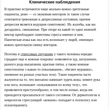
Клинические наблюдения
В практике встречаются чаще анально-кожно-зрительные
пациенты, реже — со звуковым вектором (в таком случае
сочетаются тревожные и депрессивные состояния, причем
депрессия является ведущим симптомом). Их жалобы, как вы
догадались, смешанные. При опоре на какой-то один нижний
вектор преобладают симптомы стресса именно в нем.
Паническая атака как она есть возникает у людей, имеющих
кожно-зрительную связку векторов.
Поэтому в
стрессовых ситуациях
у такого человека нередко
страдают еще и кожные покровы: появляются зуд, шелушение,
разного рода высыпания, красные пятна, а также кожные
сенестопатии («какие-то покалывания», «бегают мурашки»,
онемение на разных участках тела). Такие пациенты часто
жалуются на то, что внезапно начинает зудеть кожа, немеет рука
или нога, возникают «покалывания по всему телу», что
проявляется приступообразно, в том числе ночью, когда им
приходится просыпаться от такого состояния. От дерматологов и
неврологов стрессующий «кожник» попадает к психологу или
психотерапевту.