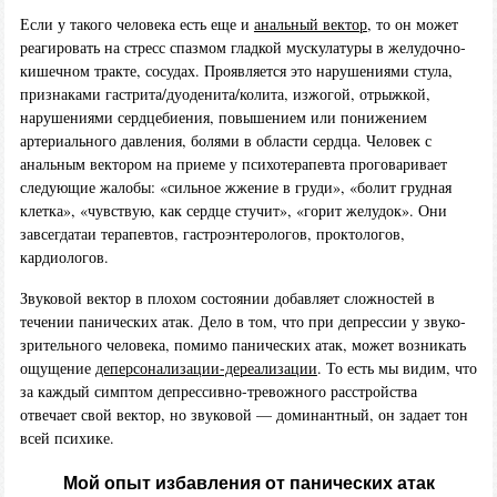
Если у такого человека есть еще и
анальный вектор
, то он может
реагировать на стресс спазмом гладкой мускулатуры в желудочно-
кишечном тракте, сосудах. Проявляется это нарушениями стула,
признаками гастрита/дуоденита/колита, изжогой, отрыжкой,
нарушениями сердцебиения, повышением или понижением
артериального давления, болями в области сердца. Человек с
анальным вектором на приеме у психотерапевта проговаривает
следующие жалобы: «сильное жжение в груди», «болит грудная
клетка», «чувствую, как сердце стучит», «горит желудок». Они
завсегдатаи терапевтов, гастроэнтерологов, проктологов,
кардиологов.
Звуковой вектор в плохом состоянии добавляет сложностей в
течении панических атак. Дело в том, что при депрессии у звуко-
зрительного человека, помимо панических атак, может возникать
ощущение
деперсонализации-дереализации
. То есть мы видим, что
за каждый симптом депрессивно-тревожного расстройства
отвечает свой вектор, но звуковой — доминантный, он задает тон
всей психике.
Мой опыт избавления от панических атак