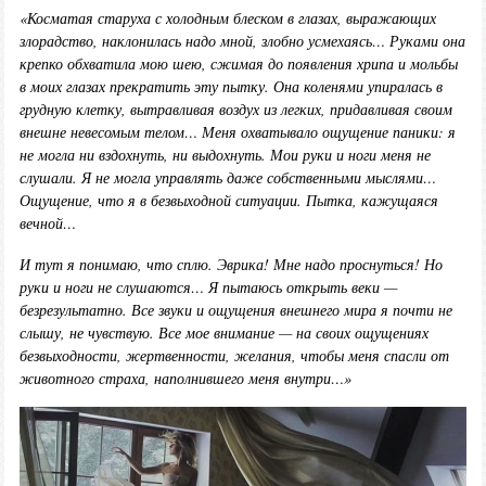
«Косматая старуха с холодным блеском в глазах, выражающих
злорадство, наклонилась надо мной, злобно усмехаясь… Руками она
крепко обхватила мою шею, сжимая до появления хрипа и мольбы
в моих глазах прекратить эту пытку. Она коленями упиралась в
грудную клетку, вытравливая воздух из легких, придавливая своим
внешне невесомым телом… Меня охватывало ощущение паники: я
не могла ни вздохнуть, ни выдохнуть. Мои руки и ноги меня не
слушали. Я не могла управлять даже собственными мыслями…
Ощущение, что я в безвыходной ситуации. Пытка, кажущаяся
вечной…
И тут я понимаю, что сплю. Эврика! Мне надо проснуться! Но
руки и ноги не слушаются… Я пытаюсь открыть веки —
безрезультатно. Все звуки и ощущения внешнего мира я почти не
слышу, не чувствую. Все мое внимание — на своих ощущениях
безвыходности, жертвенности, желания, чтобы меня спасли от
животного страха, наполнившего меня внутри…»