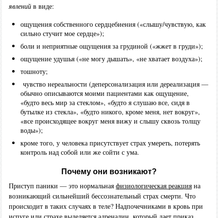
явлений
в виде:
ощущения собственного сердцебиения («слышу/чувствую, как
сильно стучит мое сердце»);
боли и неприятные ощущения за грудиной («жжет в груди»);
ощущение удушья («не могу дышать», «не хватает воздуха»);
тошноту;
чувство нереальности (деперсонализация или дереализация —
обычно описываются моими пациентами как ощущение,
«будто весь мир за стеклом», «будто я слушаю все, сидя в
бутылке из стекла», «будто никого, кроме меня, нет вокруг»,
«все происходящее вокруг меня вижу и слышу сквозь толщу
воды»);
кроме того, у человека присутствует страх умереть, потерять
контроль над собой или же сойти с ума.
Почему они возникают?
Приступ паники — это нормальная
физиологическая реакция
на
возникающий сильнейший бессознательный страх смерти. Что
происходит в таких случаях в теле? Надпочечниками в кровь при
испуге или страхе выделяется адреналин, который дает приказ