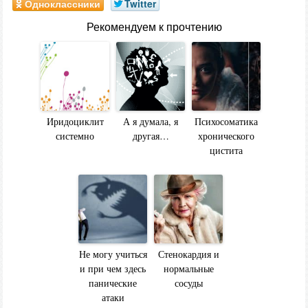
Одноклассники
Twitter
Рекомендуем к прочтению
Иридоциклит
А я думала, я
Психосоматика
системно
другая…
хронического
цистита
Не могу учиться
Стенокардия и
и при чем здесь
нормальные
панические
сосуды
атаки