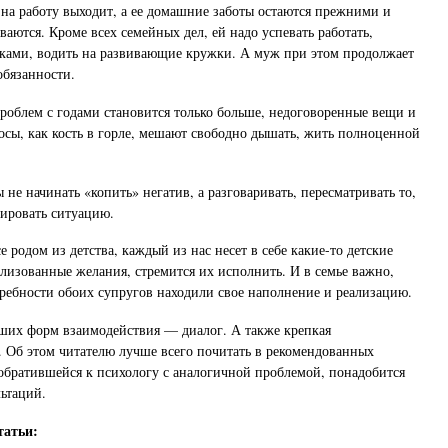
а работу выходит, а ее домашние заботы остаются прежними и
аются. Кроме всех семейных дел, ей надо успевать работать,
оками, водить на развивающие кружки. А муж при этом продолжает
обязанности.
облем с годами становится только больше, недоговоренные вещи и
сы, как кость в горле, мешают свободно дышать, жить полноценной
не начинать «копить» негатив, а разговаривать, пересматривать то,
тировать ситуацию.
е родом из детства, каждый из нас несет в себе какие-то детские
лизованные желания, стремится их исполнить. И в семье важно,
ребности обоих супругов находили свое наполнение и реализацию.
ших форм взаимодействия — диалог. А также крепкая
. Об этом читателю лучше всего почитать в рекомендованных
 обратившейся к психологу с аналогичной проблемой, понадобится
льтаций.
татьи: