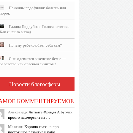
Причины педофилии: болезнь или
порок
Галина Поддубная. Голоса в голове.
Как я нашла выход
Почему ребенок бьет себя сам?
Сын одевается в женское белье —
баловство или опасный симптом?
Новости блогосферы
АМОЕ КОММЕНТИРУЕМОЕ
Александр
:
Читайте Фрейда А Бурлан
просто коммерсант на …
Максим
:
Хорошо сказано про
постоянное развитие и рабо…