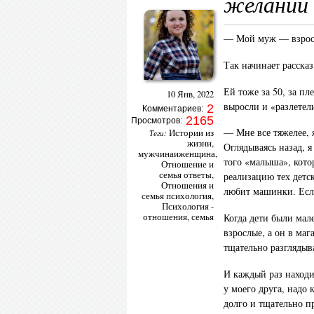
желаний
— Мой муж — взрослы
Так начинает расска
Ей тоже за 50, за п
10 Янв, 2022
выросли и «разлетел
2
Комментариев:
2165
Просмотров:
— Мне все тяжелее, я
Истории из
Теги:
жизни
,
Оглядываясь назад, я
мужчинаиженщина
,
того «малыша», кото
Отношение и
семья ответы
,
реализацию тех детс
Отношения и
любит машинки. Если
семья психология
,
Психология -
отношения
,
семья
Когда дети были мале
взрослые, а он в маг
тщательно разглядыва
И каждый раз находи
у моего друга, надо 
долго и тщательно п