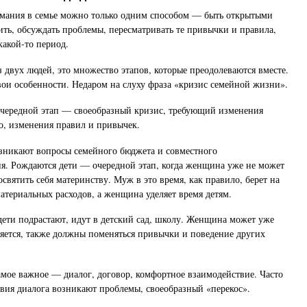
мания в семье можно только одним способом — быть открытыми
рить, обсуждать проблемы, пересматривать те привычки и правила,
какой-то период.
з двух людей, это множество этапов, которые преодолеваются вместе.
вои особенности. Недаром на слуху фраза «кризис семейной жизни».
очередной этап — своеобразный кризис, требующий изменения
о, изменения правил и привычек.
зникают вопросы семейного бюджета и совместного
я. Рождаются дети — очередной этап, когда женщина уже не может
освятить себя материнству. Муж в это время, как правило, берет на
атериальных расходов, а женщина уделяет время детям.
ти подрастают, идут в детский сад, школу. Женщина может уже
еняется, также должны поменяться привычки и поведение других
амое важное — диалог, договор, комфортное взаимодействие. Часто
твия диалога возникают проблемы, своеобразный «перекос».