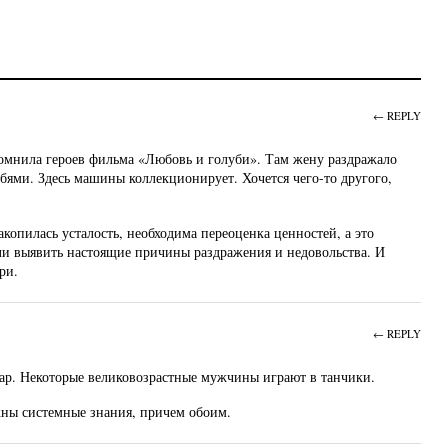
← REPLY
омнила героев фильма «Любовь и голуби». Там жену раздражало
бями. Здесь машины коллекционирует. Хочется чего-то другого,
копилась усталость, необходима переоценка ценностей, а это
ли выявить настоящие причины раздражения и недовольства. И
ри.
← REPLY
ар. Некоторые великовозрастные мужчины играют в танчики.
жны системные знания, причем обоим.