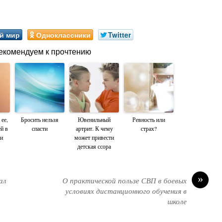
й мир
Одноклассники
Twitter
екомендуем к прочтению
ее,
Бросить нельзя
Ювенильный
Ревность или
ей в
спасти
артрит. К чему
страх?
ли
может привести
детская ссора
»
ал
О практической пользе СВП в боевых
условиях дистанционного обучения в
школе