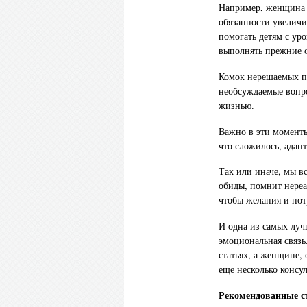
Например, женщина н
обязанности увеличив
помогать детям с ур
выполнять прежние 
Комок нерешаемых пр
необсуждаемые вопро
жизнью.
Важно в эти моменты 
что сложилось, адап
Так или иначе, мы вс
обиды, помнит нереа
чтобы желания и пот
И одна из самых луч
эмоциональная связь
статьях, а женщине,
еще несколько консу
Рекомендованные с