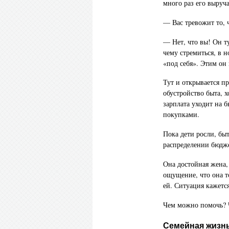
много раз его выруча
— Вас тревожит то, ч
— Нет, что вы! Он т
чему стремиться, в н
«под себя». Этим он 
Тут и открывается пр
обустройство быта, х
зарплата уходит на 
покупками.
Пока дети росли, быт
распределении бюджет
Она достойная жена, 
ощущение, что она т
ей. Ситуация кажетс
Чем можно помочь? Ч
Семейная жизнь