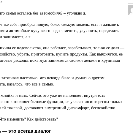
л.
то семья осталась без автомобиля? – уточняю я.
ут же себе приобрел новую, более свежую модель, есть и дальше к
овом автомобиле кучу всего надо заменить, улучшить, переделать
и занимается, а я…
ичина ее недовольства, она работает, зарабатывает, только ее доля —
озяйство, убрать, приготовить, купить продукты. Как выясняется, ее
бытовые расходы, пока муж занимается своими делами и крупными
 затягивал настолько, что некогда было и думать о другом
а, казалось, что все в семью.
хозяйка и мать. Сейчас это уже не наполняет, внутри есть
олько выполняет бытовые функции, ее увлечения интересны только
я ей тяжелой, доставляет внутренний дискомфорт, беспокойство.
то изменить? Как действовать?
 — это всегда диалог