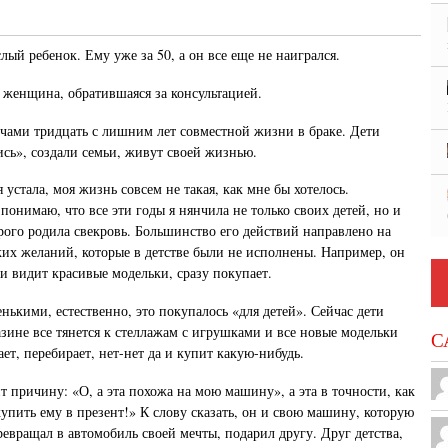
й ребенок. Ему уже за 50, а он все еще не наигрался.
з женщина, обратившаяся за консультацией.
лечами тридцать с лишним лет совместной жизни в браке. Дети
ись», создали семьи, живут своей жизнью.
 устала, моя жизнь совсем не такая, как мне бы хотелось.
 понимаю, что все эти годы я нянчила не только своих детей, но и
рого родила свекровь. Большинство его действий направлено на
ких желаний, которые в детстве были не исполнены. Например, он
 видит красивые модельки, сразу покупает.
нькими, естественно, это покупалось «для детей». Сейчас дети
азине все тянется к стеллажам с игрушками и все новые модельки
С
ет, перебирает, нет-нет да и купит какую-нибудь.
т причину: «О, а эта похожа на мою машину», а эта в точности, как
купить ему в презент!» К слову сказать, он и свою машину, которую
ревращал в автомобиль своей мечты, подарил другу. Друг детства,