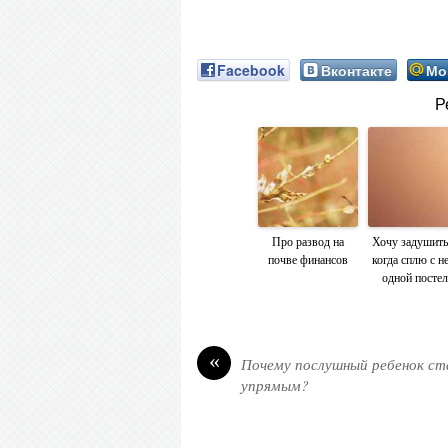
Facebook
Вконтакте
Мо
Р
Про развод на
Хочу задушить 
почве финансов
когда сплю с н
одной посте
«
Почему послушный ребенок ст
упрямым?