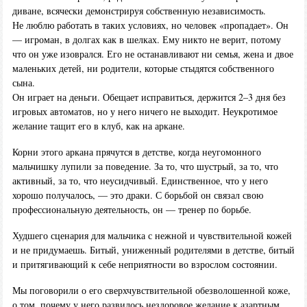
диване, всячески демонстрируя собственную независимость.
Не люблю работать в таких условиях, но человек «пропадает». Он
— игроман, в долгах как в шелках. Ему никто не верит, потому
что он уже изоврался. Его не останавливают ни семья, жена и двое
маленьких детей, ни родители, которые стыдятся собственного
сына.
Он играет на деньги. Обещает исправиться, держится 2–3 дня без
игровых автоматов, но у него ничего не выходит. Неукротимое
желание тащит его в клуб, как на аркане.
Корни этого аркана прячутся в детстве, когда неугомонного
мальчишку лупили за поведение. За то, что шустрый, за то, что
активный, за то, что неусидчивый. Единственное, что у него
хорошо получалось, — это драки. С борьбой он связал свою
профессиональную деятельность, он — тренер по борьбе.
Худшего сценария для мальчика с нежной и чувствительной кожей
и не придумаешь. Битый, униженный родителями в детстве, битый
и притягивающий к себе неприятности во взрослом состоянии.
Мы поговорили о его сверхчувствительной обезволошенной коже,
о том, почему у него развилось нездоровое желание к азартным