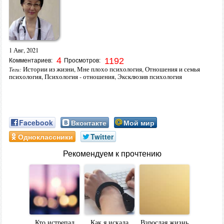
1 Авг, 2021
4
1192
Комментариев:
Просмотров:
Истории из жизни
,
Мне плохо психология
,
Отношения и семья
Теги:
психология
,
Психология - отношения
,
Эксклюзив психология
Facebook
Вконтакте
Мой мир
Одноклассники
Twitter
Рекомендуем к прочтению
Кто истрепал
Как я искала
Взрослая жизнь