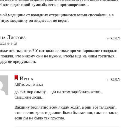
И вот сидит такой «умный» весь в противоречиях...
тной медицине от ковидных открещиваются всеми способами, а в
атную медицину он видите ли не верит.
на Лиясова
← REPLY
 2021 @ 14:25
 тоже отказываются? У нас вначале тоже про чипирование говорили,
 поняли, что никому они не нужны, чтобы еще на чипы тратиться.
 другое придумывать.
Ирена
← REPLY
АВГ 25, 2021 @ 20:22
до сих пор слышу — да на этом заработать хотят...
Смешные люди...
Вакцину бесплатно всем людям колят, а они все талдычат,
что на этом деньги делают. Было бы смешно, слышав такое,
если бы не было так грустно.