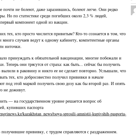
е почти не болеют, даже заразившись, болеют легче. Они редко
ры. Но по статистике среди погибших около 2,3 % людей,
 первый компонент одной из вакцин.
них тех, кто просто числится привитым? Кто-то сознается в том, что
ли много случаев ведут к одному кабинету, компетентные органы
эти ниточки.
ачало принуждать к обязательной вакцинации, многие побежали и
и. Теперь они трясутся от страха: как быть... сейчас бы получить
 вылили в раковину и никто ее не сделает повторно. Услышали, что
вать тех, кто добросовестно получил прививки в начале
ют под этой маркой получить свою дозу как бы второй раз. И опять
то не доживут.
вить — на государственном уровне решается вопрос об
ей, купивших паспорта
tengrinews.kz/kazakhstan_news/tsoya-sprosili-amnistii-kupivshih-pasporta-
 получившие прививку, с трудом справляются с раздражением.