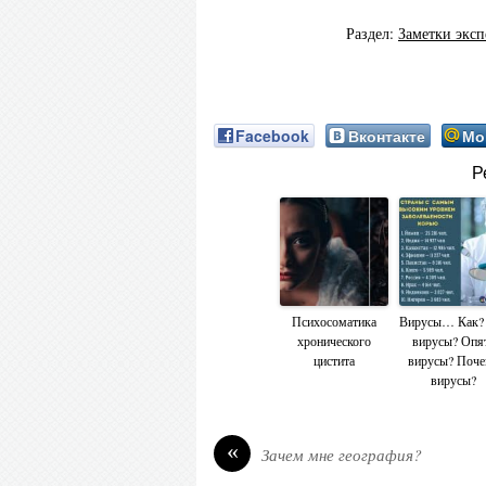
Раздел:
Заметки эксп
Facebook
Вконтакте
Мо
Р
Психосоматика
Вирусы… Как?
хронического
вирусы? Опя
цистита
вирусы? Поч
вирусы?
«
Зачем мне география?