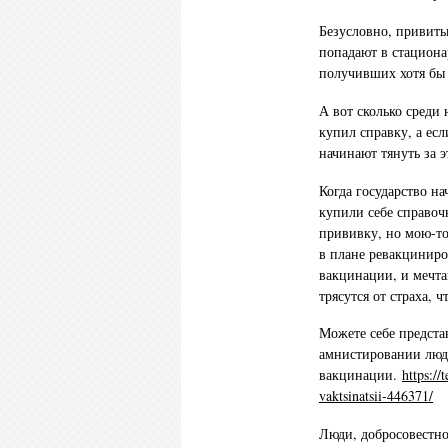
Безусловно, привиты
попадают в стациона
получивших хотя бы
А вот сколько среди 
купил справку, а ес
начинают тянуть за 
Когда государство н
купили себе справочк
прививку, но мою-то
в плане ревакциниро
вакцинации, и мечта
трясутся от страха, ч
Можете себе предста
амнистировании люд
вакцинации.
https://
vaktsinatsii-446371/
Люди, добросовестно