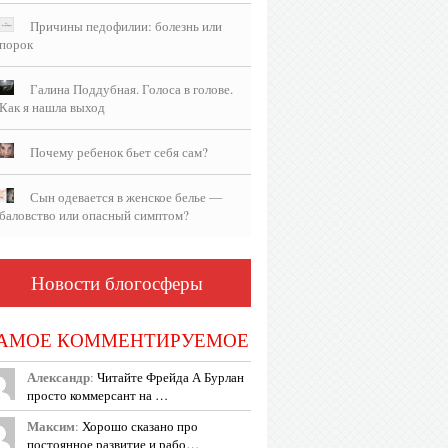
Причины педофилии: болезнь или
порок
Галина Поддубная. Голоса в голове.
Как я нашла выход
Почему ребенок бьет себя сам?
Сын одевается в женское белье —
баловство или опасный симптом?
Новости блогосферы
АМОЕ КОММЕНТИРУЕМОЕ
Александр
:
Читайте Фрейда А Бурлан
просто коммерсант на …
Максим
:
Хорошо сказано про
постоянное развитие и рабо…