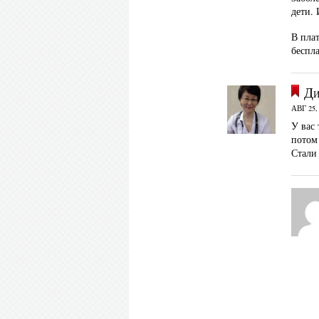
дети. 
В пла
беспл
Ди
АВГ 25,
У вас
потом
Стали