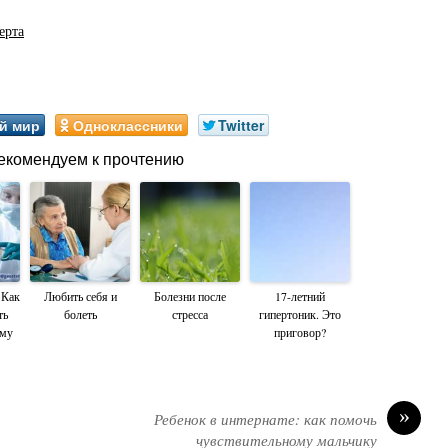
ерта
й мир
Одноклассники
Twitter
екомендуем к прочтению
 Как
Любить себя и
Болезни после
17-летний
ть
болеть
стресса
гипертоник. Это
ему
приговор?
»
Ребенок в интернате: как помочь
чувствительному мальчику