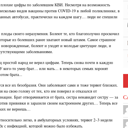
ь плохие цифры по заболевшим КВИ. Несмотря на возможность
несколько видов вакцины против COVID-19 в любой поликлинике, в
ванных автобусах, практически на каждом шагу… люди не спешили
плоды своего неразумения. Болеют те, кто благополучно проскочил
оторые из болевших ранее хватают новый штамм. Самое страшное
 новорожденные, болеют и уходят и молодые цветущие люди, и
путствующими заболеваниями.
д простой народ не верил цифрам. Теперь снова почти в каждую
У кого-то умер брат… или мать… в некоторых семьях хоронят
отом брата...
ся все их безобразия. Они заболевают сами и тоже теряют близких.
 на свою голову от тех, кто им поверил и отказался от
С
нации. Брат отворачивается от брата, сестра ненавидит сестру — за
ротив прививки и заразили своим настроением других… Теперь все
зких не вернешь…
относительно легко, в амбулаторных условиях, теряют 2–3 недели
бу с инфекцией, которой можно было избежать.