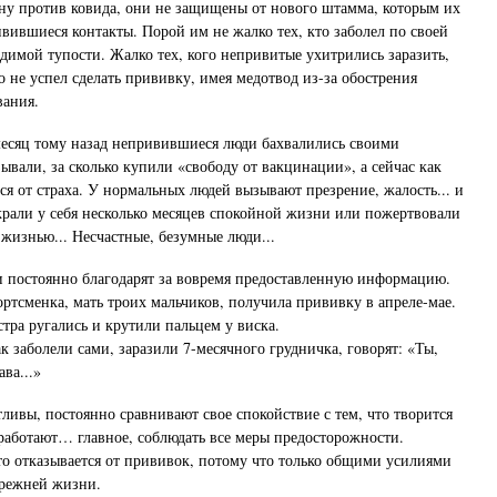
ну против ковида, они не защищены от нового штамма, которым их
ивившиеся контакты. Порой им не жалко тех, кто заболел по своей
димой тупости. Жалко тех, кого непривитые ухитрились заразить,
о не успел сделать прививку, имея медотвод из-за обострения
вания.
месяц тому назад непривившиеся люди бахвалились своими
ывали, за сколько купили «свободу от вакцинации», а сейчас как
ся от страха. У нормальных людей вызывают презрение, жалость... и
Украли у себя несколько месяцев спокойной жизни или пожертвовали
 жизнью... Несчастные, безумные люди...
 постоянно благодарят за вовремя предоставленную информацию.
ортсменка, мать троих мальчиков, получила прививку в апреле-мае.
стра ругались и крутили пальцем у виска.
ак заболели сами, заразили 7-месячного грудничка, говорят: «Ты,
ава...»
ливы, постоянно сравнивают свое спокойствие с тем, что творится
 работают… главное, соблюдать все меры предосторожности.
то отказывается от прививок, потому что только общими усилиями
прежней жизни.