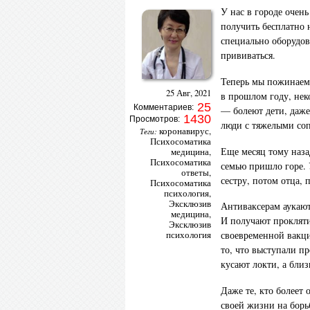
У нас в городе очен
получить бесплатно 
специально оборудо
прививаться.
Теперь мы пожинаем 
25 Авг, 2021
в прошлом году, нек
25
Комментариев:
— болеют дети, даже
1430
Просмотров:
люди с тяжелыми со
коронавирус
,
Теги:
Психосоматика
Еще месяц тому наза
медицина
,
Психосоматика
семью пришло горе. 
ответы
,
сестру, потом отца, п
Психосоматика
психология
,
Эксклюзив
Антиваксерам аукают
медицина
,
И получают проклятия
Эксклюзив
своевременной вакци
психология
то, что выступали п
кусают локти, а бли
Даже те, кто болеет 
своей жизни на борь