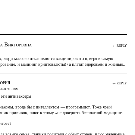
а Викторовна
← REPLY
я», люди массово отказываются вакцинироваться, веря в самую
рование, и майнинг криптовалюты)) а платят здоровьем и жизнью...
ория
← REPLY
 2021 @ 14:09
 эти антиваксеры
знакомы, вроде бы с интеллектом — программист. Тоже ярый
вник прививок, плюс к этому «не доверяет» бесплатной медицине.
итоге?
ла вся его семья, старики родители с обеих сторон, плюс маленькие