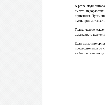
А разве люди винова
вместе недоработали,
привьются. Пусть сн
пусть привьются хотя
Только человеческое
выстраивать коллект
Если вы хотите орие
профессионалов от 
на бесплатные лекц