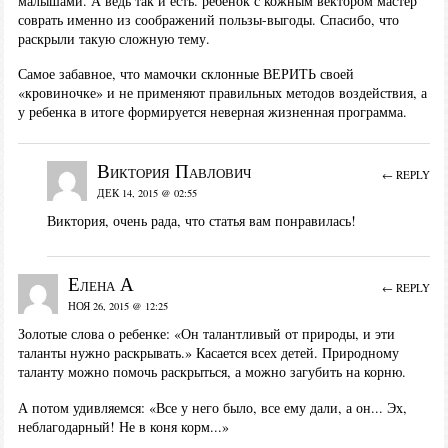
малышами. А ведь так и есть. ребенок с кожным вектором мастер
соврать именно из соображений пользы-выгоды. Спасибо, что
раскрыли такую сложную тему.
Самое забавное, что мамочки склонные ВЕРИТЬ своей
«кровиночке» и не применяют правильных методов воздействия, а
у ребенка в итоге формируется неверная жизненная программа.
Виктория Павлович
← REPLY
ДЕК 14, 2015 @ 02:55
Виктория, очень рада, что статья вам понравилась!
Елена А
← REPLY
НОЯ 26, 2015 @ 12:25
Золотые слова о ребенке: «Он талантливый от природы, и эти
таланты нужно раскрывать.» Касается всех детей. Природному
таланту можно помочь раскрыться, а можно загубить на корню.
А потом удивляемся: «Все у него было, все ему дали, а он... Эх,
неблагодарный! Не в коня корм...»