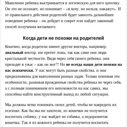
Мышление ребенка выстраивается в логическую для него цепочку.
Он это не осознает, но понимает – «я хочу, но нельзя, накажут». И
от правильного действия родителей будет зависеть дальнейшее
поведение ребенка – он добудет и соврет или найдет законный
способ получения желаемого.
Когда дети не похожи на родителей
Конечно, когда родители имеют другие вектора, например,
анальный
вектор, им претит ложь, так как сами они люди
кристальной честности. Видя через себя своего ребенка, они
не всегда наши дети похожи на
приходят в ужас – как он мог?! Но
нас психически.
У нас могут быть разные свойства, и они
предназначены для выполнения разных задач. Только понимая эти
особенности, развивая врожденные свойства ребенка не через себя,
а с полным пониманием его непохожести на нас самих, мы
способны найти конструктивный выход из любой ситуации.
Мы должны четко понимать своих детей, чтобы не навредить их
психике. Как бы мы ни захотели, из кошечки не получится
воспитать собачку, у нас выйдет не собачка, а недоразвитая
кошечка. Так и из кожного ребенка не получится воспитать