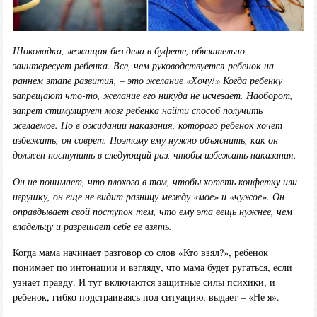
Шоколадка, лежащая без дела в буфете, обязательно
заинтересует ребенка. Все, чем руководствуется ребенок на
раннем этапе развития, – это желание «Хочу!» Когда ребенку
запрещают что-то, желание его никуда не исчезает. Наоборот,
запрет стимулирует мозг ребенка найти способ получить
желаемое. Но в ожидании наказания, которого ребенок хочет
избежать, он соврет. Поэтому ему нужно объяснить, как он
должен поступить в следующий раз, чтобы избежать наказания.
Он не понимает, что плохого в том, чтобы хотеть конфетку или
игрушку, он еще не видит разницу между «мое» и «чужое». Он
оправдывает свой поступок тем, что ему эта вещь нужнее, чем
владельцу и разрешает себе ее взять.
Когда мама начинает разговор со слов «Кто взял?», ребенок
понимает по интонации и взгляду, что мама будет ругаться, если
узнает правду. И тут включаются защитные силы психики, и
ребенок, гибко подстраиваясь под ситуацию, выдает – «Не я».