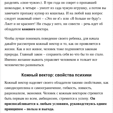
разделять «свое-чужое»). В три года он соврет о пропавшей
шоколадке, в четыре – унесет из сада чужую игрушку, а потом вы
замечаете пропажу купюр из кошелька. И на любой ваш вопрос
следует знакомый ответ – «Это не я!» или «Я больше не буду!»
Лжет и не краснеет! Ни стыда у него, ни совести – речь идет об
кожного
обладателе
вектора.
Чтобы лучше понимать поведение своего ребенка, для начала
давайте рассмотрим кожный вектор и то, как он проявляется в
жизни. Как и все живое, человек тоже подчиняется законам
природы. Главный закон – сохранить себя во что бы то ни стало.
Именно желание выжить управляет человеком и толкает все
человечество развиваться.
Кожный вектор: свойства психики
Кожный вектор наделяет своего обладателя такими свойствами, как
самодисциплина и самоограничение, гибкость, ловкость,
рационализм, экономия. Человек с кожным вектором стремится
Он
быть первым во всем, амбициозен, стремится к успеху.
приспосабливается к любым условиям, руководствуясь одним
принципом – польза и выгода.