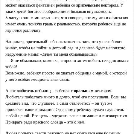
зрительным
может оказаться фантазией ребенка со
вектором. У
таких детей богатое воображение и большая внушаемость.
Зачастую они сами верят в то, что говорят, потому что их фантазия
имеет очень тонкую грань с реальностью, которую ребенок еще не
научился различать.
Например, зрительный ребенок может сказать, что у него болит
живот, чтобы не пойти в детский сад, и для него будет непонятно
недоумение мамы: «Зачем ты меня обманываешь?»
— Я не обманываю, мамочка, я просто хотел побыть сегодня дома с
тобой!
Возможно, ребенку просто не хватает общения с мамой, с которой
у него особая эмоциональная связь.
оральным
А вот любитель небылиц – ребенок с
вектором.
Любитель поболтать много и долго, чтоб его послушали. Если вы
сделаете вид, что слушаете, а сами отвлечетесь – он тут же
привлечет ваше внимание. Оральному ребенку нужен слушатель –
любой ценой. Его цель – удержать ваше внимание и выговориться.
Приврать ради красного словца – это о нем.
Любая попытка свести разговор на нет обернется еще большим