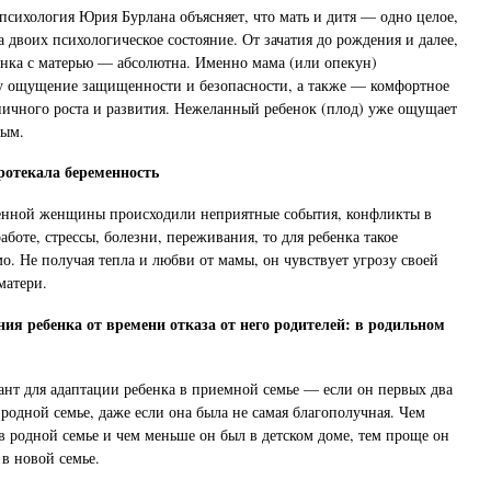
психология Юрия Бурлана объясняет, что мать и дитя — одно целое,
а двоих психологическое состояние. От зачатия до рождения и далее,
ебенка с матерью — абсолютна. Именно мама (или опекун)
ку ощущение защищенности и безопасности, а также — комфортное
ничного роста и развития. Нежеланный ребенок (плод) уже ощущает
ным.
ротекала беременность
енной женщины происходили неприятные события, конфликты в
аботе, стрессы, болезни, переживания, то для ребенка такое
о. Не получая тепла и любви от мамы, он чувствует угрозу своей
матери.
ния ребенка от времени отказа от него родителей: в родильном
нт для адаптации ребенка в приемной семье — если он первых два
 родной семье, даже если она была не самая благополучная. Чем
в родной семье и чем меньше он был в детском доме, тем проще он
 в новой семье.