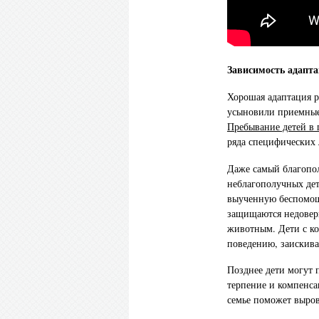
Зависимость адапта
Хорошая адаптация ре
усыновили приемные 
Пребывание детей в 
ряда специфических 
Даже самый благопо
неблагополучных дет
выученную беспомощ
защищаются недовери
животным. Дети с к
поведению, заискива
Позднее дети могут 
терпение и компенса
семье поможет выров