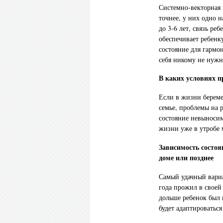
Системно-векторная 
точнее, у них одно н
до 3-6 лет, связь р
обеспечивает ребен
состояние для гармо
себя никому не нуж
В каких условиях п
Если в жизни берем
семье, проблемы на р
состояние невыносим
жизни уже в утробе 
Зависимость состоя
доме или позднее
Самый удачный вариа
года прожил в своей
дольше ребенок был 
будет адаптироваться