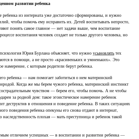
ценном развитии ребенка
е ребенка из интерната уже достаточно сформированы, и нужно
лий, чтобы помочь ему исправить их. Детей воспитывать непросто,
оляют понять самое главное — нет задачи выше, чем воспитание
роцессе воспитания человек создает не только другого человека, но
 психология Юрия Бурлана объясняет, что нужно
усыновлять
тех
аются в помощи, а не просто «красивеньких и умненьких». Это
е намерение, с которым родители берут ребенка.
его ребенка — нам помогает заботиться о нем материнский
иродой. Когда же мы берем чужого ребенка, материнский инстинкт
сострадательным чувством — берем его, чтобы помочь. А не чтобы
одарен за родной дом: такое эгоистическое намерение ребенок
сит деструктив в отношения и поведение ребенка. В таких ситуациях
мого поведения ребенка опекуны его снова отдают в интернат,
го наследственность плохая — мать преступница и ребенок такой
чимым отличием успешных — в воспитании и развитии ребенка —