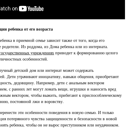
ции ребенка от его возраста
бенка в приемной семье зависит также от того, когда его
родители. Из роддома, из Дома ребенка или из интерната.
государственных учреждениях
приводит к формированию целого
личностных особенностей.
лучный детский дом или интернат может содержать
ей. Дети утрачивают инициативу, навыки общения, приобретают
ность, дедовщину. Например, дети с анальным вектором
ем, с ранних лет могут ломать вещи, игрушки и наносить вред
ожным вектором, чтобы выжить, прибегают к приспособленческому
нию, постоянной лжи и воровству.
перенести эти особенности поведения в новую семью. И только
ция потерянного чувства защищенности и безопасности в новой
нять ребенка, чтобы он не вырос преступником или неудачником.