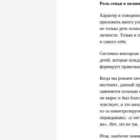
Роль семьи в полно
Характер и поведени
приложить много уси
но только дети позв
личности. Только в п
и самого себя.
Системно-векторная
детей, которые нужд
формирует правильно
Когда мы рожаем сво
инстинкт, данный пр
заменяется сильным 
он вырос и был благ
чувствует, и это вно
из-за неконтролируе
оправдываясь: «у не
же». Нет, это не так.
Итак, наиболее зна