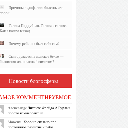
Причины педофилии: болезнь или
порок
Галина Поддубная. Голоса в голове.
Как я нашла выход
Почему ребенок бьет себя сам?
Сын одевается в женское белье —
баловство или опасный симптом?
Новости блогосферы
АМОЕ КОММЕНТИРУЕМОЕ
Александр
:
Читайте Фрейда А Бурлан
просто коммерсант на …
Максим
:
Хорошо сказано про
постоянное развитие и рабо…