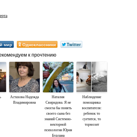
ерта
й мир
Одноклассники
Twitter
екомендуем к прочтению
ь
Астахова Надежда
Наталия
Наблюдение
Владимировна
Свиридова. Я не
помощника
смогла бы понять
воспитателя:
своего сына без
ребенок то
знаний Системно-
суетится, то
векторной
тормозит
психологии Юрия
Бурлана