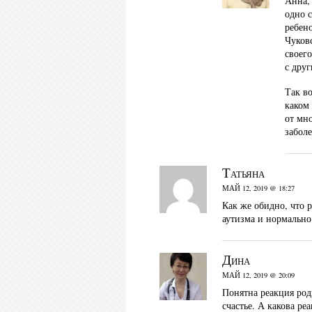
Анна,
одно с
ребен
Чуков
своего
с дру
Так в
каком
от мно
заболе
Татьяна
МАЙ 12, 2019 @ 18:27
Как же обидно, что 
аутизма и нормально
Дина
МАЙ 12, 2019 @ 20:09
Понятна реакция род
счастье. А какова р