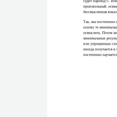
гудит пароход?». Или
произвольный, осмыс
бессмысленная вокал
Так, мы постепенно 
основу те минимальн
осмыслить. Потом ан
минимальных результ
или упрощенных слов
иногда получается и
постепенно научается