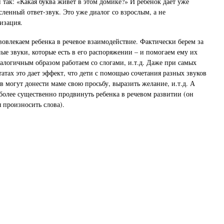
 так: «Какая буква живет в этом домике?» И ребенок дает уже
ленный ответ-звук. Это уже диалог со взрослым, а не
изация.
вовлекаем ребенка в речевое взаимодействие. Фактически берем за
ые звуки, которые есть в его распоряжении – и помогаем ему их
алогичным образом работаем со слогами, и.т.д. Даже при самых
атах это дает эффект, что дети с помощью сочетания разных звуков
 могут донести маме свою просьбу, выразить желание, и.т.д. А
 более существенно продвинуть ребенка в речевом развитии (он
 произносить слова).