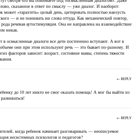
 тут смотря что вы понимаете под «осмысленным диалогом». Даже
лово, сказанное в ответ по смыслу — уже диалог. И наоборот:
ок может «тарахтеть» целый день, цитировать полностью наизусть
ского — и не понимать ни слова оттуда. Как механический повтор,
 рода речевая аутостимуляция. Она не направлена на взаимодействие
гим никак.
от в осмысленные диалоги все дети постепенно вступают. А вот в
 объеме они при этом используют речь — это бывает по-разному. И
гих факторов зависит: возраст, состояние мамы, степень тяжести
вания.
← REPLY
ребенку до 10 лет никто не смог оказать помощь! А мог бы выйти из
 развиваться!
← REPLY
ителей, когда ребенок начинает разговаривать — неописуемое
еакция несистемных психологов и педагогов?