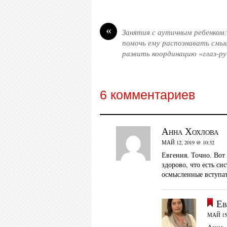
«
Занятия с аутичным ребенком:
помочь ему распознавать смы
развить координацию «глаз-ру
6 комментариев
Анна Хохлова
МАЙ 12, 2019 @ 10:32
Евгения. Точно. Вот 
здорово, что есть си
осмысленные вступа
Ев
МАЙ 15,