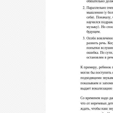
обязательно дол
Параллельно оче
мышления (у бол
себя). Поначалу,
научился подраж
музыку). Но спо
будущем.
Особо вовлеченн
развить речь. Ко
попытки вслушива
ошибка. По сути,
остановлен в реч
К примеру, ребенок п
могли бы поступить 
подходящими звуками
показываем и запом
выдает вокализацию
Со временем надо да
что от неречевых де
ждать, чтобы наш зву