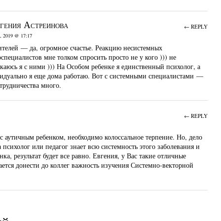
гения Астреинова
← REPLY
 2019 @ 17:17
ителей — да, огромное счастье. Реакцию несистемных
специалистов мне толком спросить просто не у кого ))) не
каюсь я с ними ))) На Особом ребенке я единственный психолог, а
идуально я еще дома работаю. Вот с системными специалистами —
отрудничества много.
← REPLY
 с аутичным ребенком, необходимо колоссальное терпение. Но, дело
а психолог или педагог знает всю системность этого заболевания и
енка, результат будет все равно. Евгения, у Вас такие отличные
дается донести до коллег важность изучения Системно-векторной