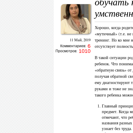
обучать 
умствен
Хорошо, когда родит
«мутичный» (т.е. не
тренинг. Но ко мне н
11 Май, 2019
6
отсутствует полност
Комментариев:
1010
Просмотров:
В такой ситуации род
ребенок. Что понима
«обратную связь» от 
получая обратной свя
ему диагностируют т
руками и тоже не зна
такого ребенка можн
Главный принцип
предмет. Когда м
отмечают, что ре
названия разных 
узнает без труда