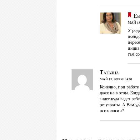
Ев
МАЙ 15,
У род
псевдо
пересе
индив
там с
Татьяна
МАЙ 13, 2019 @ 14:01
Конечно, при работе
даже не в этом. Когд
знает куда ведет реб
результаты. А Вам у
психологии?