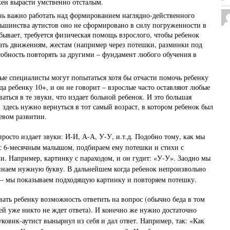
жен вырасти умственно отсталым.
нь важно работать над формированием наглядно-действенного
ьшинства аутистов оно не сформировано в силу погруженности в
 бывает, требуется физическая помощь взрослого, чтобы ребенок
ать движениям, жестам (например через потешки, разминки под
собность повторять за другими – фундамент любого обучения в
ые специалисты могут попытаться хотя бы отчасти помочь ребенку
гда ребенку 10+, и он не говорит – взрослые часто оставляют любые
ться в те звуки, что издает больной ребенок. И это большая
 здесь нужно вернуться в тот самый возраст, в котором ребенок был
евом развитии.
росто издает звуки: И-И, А-А, У-У, и.т.д. Подобно тому, как мы
с 6-месячным малышом, подбираем ему потешки и стихи с
. Например, картинку с параходом, и он гудит: «У-У». Заодно мы
инаем нужную букву. В дальнейшем когда ребенок непроизвольно
 – мы показываем подходящую картинку и повторяем потешку.
вать ребенку возможность ответить на вопрос (обычно беда в том
тей уже никто не ждет ответа). И конечно же нужно достаточно
ковик-аутист вынырнул из себя и дал ответ. Например, так: «Как