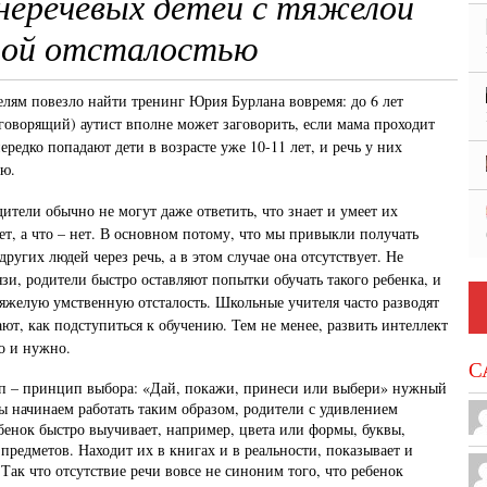
неречевых детей с тяжелой
ной отсталостью
елям повезло найти тренинг Юрия Бурлана вовремя: до 6 лет
 говорящий) аутист вполне может заговорить, если мама проходит
ередко попадают дети в возрасте уже 10-11 лет, и речь у них
ью.
ители обычно не могут даже ответить, что знает и умеет их
ет, а что – нет. В основном потому, что мы привыкли получать
других людей через речь, а в этом случае она отсутствует. Не
зи, родители быстро оставляют попытки обучать такого ребенка, и
яжелую умственную отсталость. Школьные учителя часто разводят
ют, как подступиться к обучению. Тем не менее, развить интеллект
о и нужно.
С
 – принцип выбора: «Дай, покажи, принеси или выбери» нужный
ы начинаем работать таким образом, родители с удивлением
бенок быстро выучивает, например, цвета или формы, буквы,
предметов. Находит их в книгах и в реальности, показывает и
. Так что отсутствие речи вовсе не синоним того, что ребенок