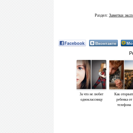
Раздел:
Заметки эксп
Facebook
Вконтакте
Мо
Р
За что не любят
Как оторват
одноклассницу
ребенка от
телефона