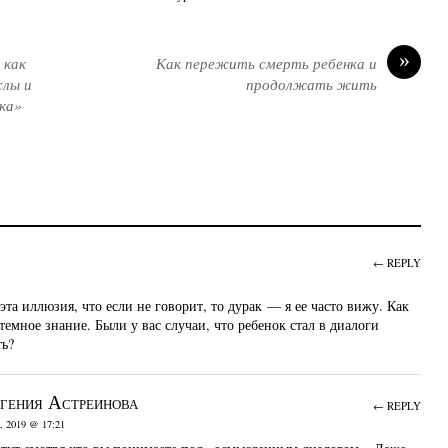
»
 как
Как пережить смерть ребенка и
слы и
продолжать жить
ка»
← REPLY
эта иллюзия, что если не говорит, то дурак — я ее часто вижу. Как
стемное знание. Были у вас случаи, что ребенок стал в диалоги
ть?
гения Астреинова
← REPLY
 2019 @ 17:21