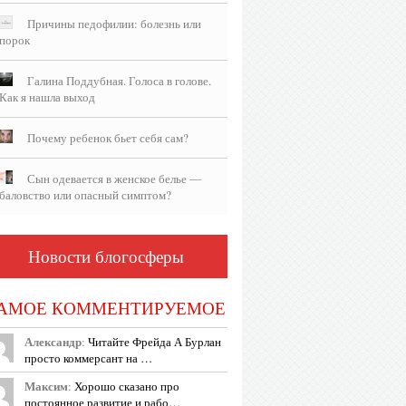
Причины педофилии: болезнь или
порок
Галина Поддубная. Голоса в голове.
Как я нашла выход
Почему ребенок бьет себя сам?
Сын одевается в женское белье —
баловство или опасный симптом?
Новости блогосферы
АМОЕ КОММЕНТИРУЕМОЕ
Александр
:
Читайте Фрейда А Бурлан
просто коммерсант на …
Максим
:
Хорошо сказано про
постоянное развитие и рабо…