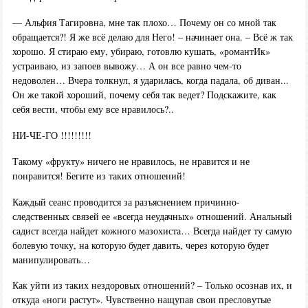
— Альфия Тагировна, мне так плохо… Почему он со мной так
обращается?! Я же всё делаю для Него! – начинает она. – Всё ж так
хорошо. Я стираю ему, убираю, готовлю кушать, «романтИк»
устраиваю, из запоев вывожу… А он все равно чем-то
недоволен… Вчера толкнул, я ударилась, когда падала, об диван...
Он же такой хороший, почему себя так ведет? Подскажите, как
себя вести, чтобы ему все нравилось?..
НИ-ЧЕ-ГО !!!!!!!!!
Такому «фрукту» ничего не нравилось, не нравится и не
понравится! Бегите из таких отношений!
Каждый сеанс проводится за разъяснением причинно-
следственных связей ее «всегда неудачных» отношений. Анальный
садист всегда найдет кожного мазохиста… Всегда найдет ту самую
болевую точку, на которую будет давить, через которую будет
манипулировать…
Как уйти из таких нездоровых отношений? – Только осознав их, и
откуда «ноги растут». Чувственно нащупав свои пресловутые