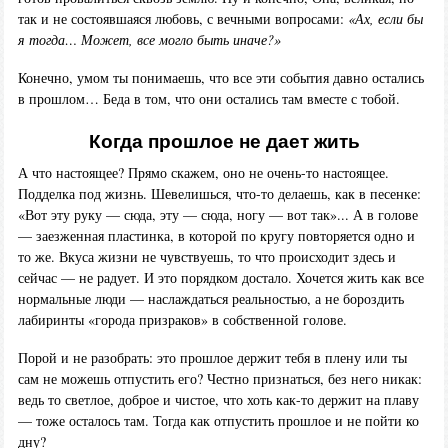
так и не состоявшаяся любовь, с вечными вопросами:
«Ах, если бы
я тогда… Может, все могло быть иначе?»
Конечно, умом ты понимаешь, что все эти события давно остались
в прошлом… Беда в том, что они остались там вместе с тобой.
Когда прошлое не дает жить
А что настоящее? Прямо скажем, оно не очень-то настоящее.
Подделка под жизнь. Шевелишься, что-то делаешь, как в песенке:
«Вот эту руку — сюда, эту — сюда, ногу — вот так»... А в голове
— заезженная пластинка, в которой по кругу повторяется одно и
то же. Вкуса жизни не чувствуешь, то что происходит здесь и
сейчас — не радует. И это порядком достало. Хочется жить как все
нормальные люди — наслаждаться реальностью, а не бороздить
лабиринты «города призраков» в собственной голове.
Порой и не разобрать: это прошлое держит тебя в плену или ты
сам не можешь отпустить его? Честно признаться, без него никак:
ведь то светлое, доброе и чистое, что хоть как-то держит на плаву
— тоже осталось там. Тогда как отпустить прошлое и не пойти ко
дну?