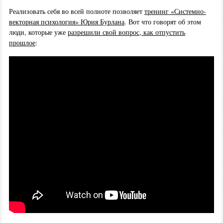
Реализовать себя во всей полноте позволяет
тренинг «Системно-
векторная психология» Юрия Бурлана
. Вот что говорят об этом
люди, которые уже
разрешили свой вопрос, как отпустить
прошлое
: