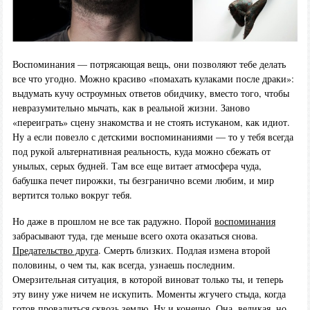
Воспоминания — потрясающая вещь, они позволяют тебе делать
все что угодно. Можно красиво «помахать кулаками после драки»:
выдумать кучу остроумных ответов обидчику, вместо того, чтобы
невразумительно мычать, как в реальной жизни. Заново
«переиграть» сцену знакомства и не стоять истуканом, как идиот.
Ну а если повезло с детскими воспоминаниями — то у тебя всегда
под рукой альтернативная реальность, куда можно сбежать от
унылых, серых будней. Там все еще витает атмосфера чуда,
бабушка печет пирожки, ты безгранично всеми любим, и мир
вертится только вокруг тебя.
Но даже в прошлом не все так радужно. Порой
воспоминания
забрасывают туда, где меньше всего охота оказаться снова.
Предательство друга
. Смерть близких. Подлая измена второй
половины, о чем ты, как всегда, узнаешь последним.
Омерзительная ситуация, в которой виноват только ты, и теперь
эту вину уже ничем не искупить. Моменты жгучего стыда, когда
готов провалиться сквозь землю. Ну и конечно, Она, великая, но