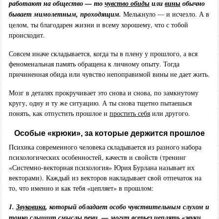
работают на общество — то
чувство обиды
или
вины
обычно
бывает мимолетным, проходящим.
Мелькнуло — и исчезло. А в
целом, ты благодарен жизни и всему хорошему, что с тобой
происходит.
Совсем иначе складывается, когда ты в плену у прошлого, а вся
феноменальная память обращена к личному опыту. Тогда
причиненная обида или чувство непоправимой вины не дает жить.
Мозг в деталях прокручивает это снова и снова, по замкнутому
кругу, одну и ту же ситуацию. А ты снова тщетно пытаешься
понять, как отпустить прошлое и
простить себя
или другого.
Особые «крюки», за которые держится прошлое
Психика современного человека складывается из разного набора
психологических особенностей, качеств и свойств (тренинг
«Системно-векторная психология» Юрия Бурлана называет их
векторами). Каждый из векторов накладывает свой отпечаток на
то, что именно и как тебя «цепляет» в прошлом:
1.
Звуковика
, который обладает особо чувствительным слухом и
тонко слышит смыслы речи, — могут всерьез цеплять «звуки