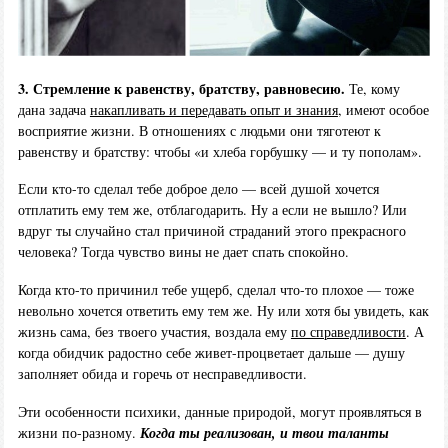
3. Стремление к равенству, братству, равновесию.
Те, кому
дана задача
накапливать и передавать опыт и знания
, имеют особое
восприятие жизни. В отношениях с людьми они тяготеют к
равенству и братству: чтобы «и хлеба горбушку — и ту пополам».
Если кто-то сделал тебе доброе дело — всей душой хочется
отплатить ему тем же, отблагодарить. Ну а если не вышло? Или
вдруг ты случайно стал причиной страданий этого прекрасного
человека? Тогда чувство вины не дает спать спокойно.
Когда кто-то причинил тебе ущерб, сделал что-то плохое — тоже
невольно хочется ответить ему тем же. Ну или хотя бы увидеть, как
жизнь сама, без твоего участия, воздала ему
по справедливости
. А
когда обидчик радостно себе живет-процветает дальше — душу
заполняет обида и горечь от несправедливости.
Эти особенности психики, данные природой, могут проявляться в
жизни по-разному.
Когда ты реализован, и твои таланты