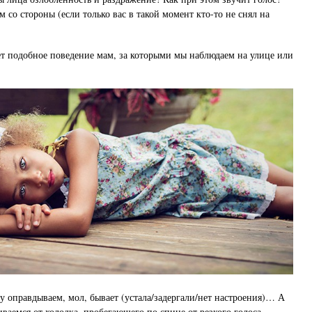
 со стороны (если только вас в такой момент кто-то не снял на
ет подобное поведение мам, за которыми мы наблюдаем на улице или
 оправдываем, мол, бывает (устала/задергали/нет настроения)… А
ваемся от холодка, пробегающего по спине от резкого голоса,