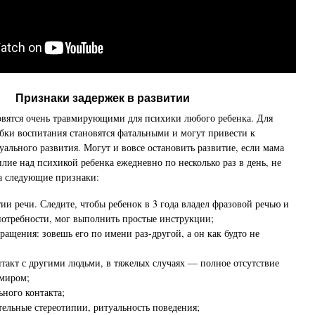
Признаки задержек в развитии
овятся очень травмирующими для психики любого ребенка. Для
бки воспитания становятся фатальными и могут привести к
уального развития. Могут и вовсе остановить развитие, если мама
илие над психикой ребенка ежедневно по несколько раз в день, не
а следующие признаки:
ии речи. Следите, чтобы ребенок в 3 года владел фразовой речью и
потребности, мог выполнить простые инструкции;
ащения: зовешь его по имени раз-другой, а он как будто не
акт с другими людьми, в тяжелых случаях — полное отсутствие
 миром;
ьного контакта;
ельные стереотипии, ритуальность поведения;