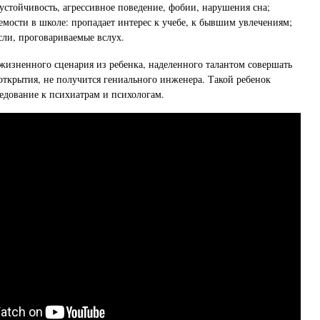
стойчивость, агрессивное поведение, фобии, нарушения сна;
мости в школе: пропадает интерес к учебе, к бывшим увлечениям;
ли, проговариваемые вслух.
жизненного сценария из ребенка, наделенного талантом совершать
ткрытия, не получится гениального инженера. Такой ребенок
ледование к психиатрам и психологам.