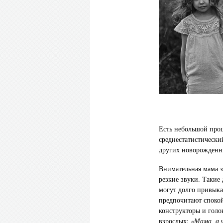
Есть небольшой про
среднестатистически
других новорожденн
Внимательная мама з
резкие звуки. Такие
могут долго привыка
предпочитают споко
конструкторы и голо
взрослых:
«Мама, а 