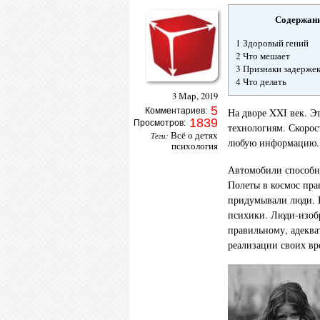
Содержан
1 Здоровый гений
2 Что мешает
3 Признаки задержек
4 Что делать
3 Мар, 2019
5
Комментариев:
На дворе XXI век. Э
1839
Просмотров:
технологиям. Скорос
Всё о детях
Теги:
любую информацию.
психология
Автомобили способны 
Полеты в космос пра
придумывали люди. Г
психики. Люди-изобр
правильному, адеква
реализации своих вр