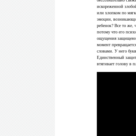
искореженной злобо
или хлопком по мягк
эмоции, возникающие
ребенок? Все то же, 
потому что его псих
ощущения защищенно
момент превращается
словами. У него бук
Единственный защит
втягивает голову в п