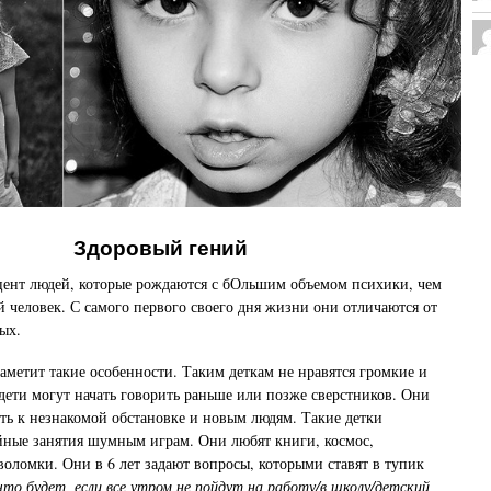
Здоровый гений
цент людей, которые рождаются с бОльшим объемом психики, чем
й человек. С самого первого своего дня жизни они отличаются от
ых.
аметит такие особенности. Таким деткам не нравятся громкие и
 дети могут начать говорить раньше или позже сверстников. Они
ть к незнакомой обстановке и новым людям. Такие детки
йные занятия шумным играм. Они любят книги, космос,
воломки. Они в 6 лет задают вопросы, которыми ставят в тупик
что будет, если все утром не пойдут на работу/в школу/детский