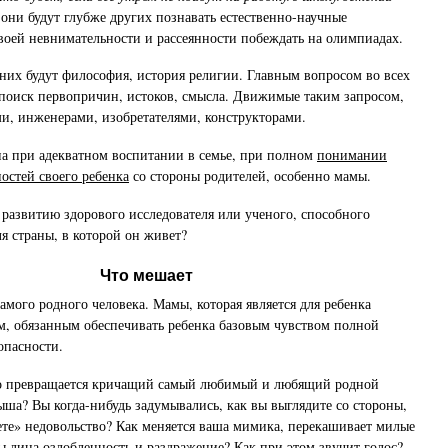
 они будут глубже других познавать естественно-научные
оей невнимательности и рассеянности побеждать на олимпиадах.
них будут философия, история религии. Главным вопросом во всех
 поиск первопричин, истоков, смысла. Движимые таким запросом,
и, инженерами, изобретателями, конструкторами.
а при адекватном воспитании в семье, при полном
понимании
остей своего ребенка
со стороны родителей, особенно мамы.
развитию здорового исследователя или ученого, способного
я страны, в которой он живет?
Что мешает
мого родного человека. Мамы, которая является для ребенка
м, обязанным обеспечивать ребенка базовым чувством полной
опасности.
ого превращается кричащий самый любимый и любящий родной
лыша? Вы когда-нибудь задумывались, как вы выглядите со стороны,
ете» недовольство? Как меняется ваша мимика, перекашивает милые
ы лица озлобленность и раздражение? Как при этом звучит голос?