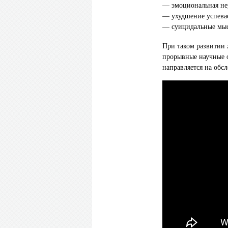
— эмоциональная неу
— ухудшение успевае
— суицидальные мыс
При таком развитии 
прорывные научные о
направляется на обс