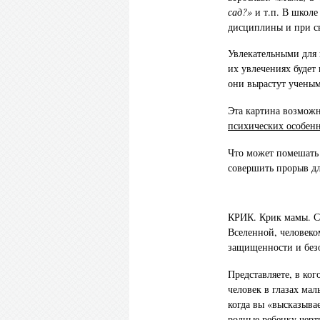
сад?»
и т.п. В школе
дисциплины и при св
Увлекательными для 
их увлечениях будет
они вырастут ученым
Эта картина возможн
психических особенн
Что может помешать 
совершить прорыв дл
КРИК. Крик мамы. Са
Вселенной, человеко
защищенности и без
Представляете, в к
человек в глазах ма
когда вы «высказыва
родные ребенку черт