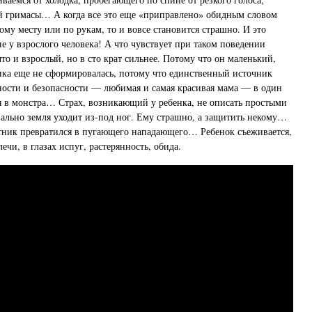
й гримасы… А когда все это еще «приправлено» обидным словом
ому месту или по рукам, то и вовсе становится страшно. И это
 у взрослого человека! А что чувствует при таком поведении
что и взрослый, но в сто крат сильнее. Потому что он маленький,
ика еще не сформировалась, потому что единственный источник
сти и безопасности — любимая и самая красивая мама — в один
 в монстра… Страх, возникающий у ребенка, не описать простыми
вально земля уходит из-под ног. Ему страшно, а защитить некому…
ник превратился в пугающего нападающего… Ребенок съеживается,
лечи, в глазах испуг, растерянность, обида.