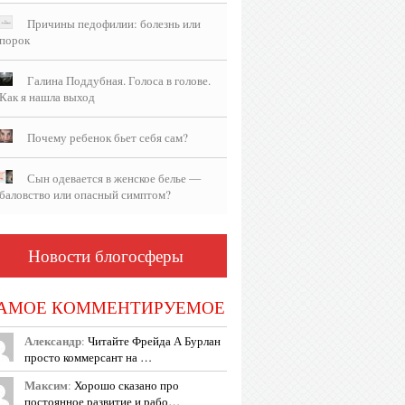
Причины педофилии: болезнь или
порок
Галина Поддубная. Голоса в голове.
Как я нашла выход
Почему ребенок бьет себя сам?
Сын одевается в женское белье —
баловство или опасный симптом?
Новости блогосферы
АМОЕ КОММЕНТИРУЕМОЕ
Александр
:
Читайте Фрейда А Бурлан
просто коммерсант на …
Максим
:
Хорошо сказано про
постоянное развитие и рабо…