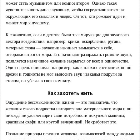
может стать музыкантом или композитором. Однако такая
чувствительность дана звуковику, чтобы сосредотачиваться на
окружающих его смыслах и людях. Он тот, кто рождает идеи и
меняет мир к лучшему.
К сожалению, если в детстве были травмирующие для звукового
вектора воздействия, например: крики, оскорбления, ругань,
матерные слова — звуковик начинает замыкаться в себе,
отгораживаться от мира. Его начинают раздражать громкие звуки,
появляется навязчивое желание закрыться от всех в одиночестве.
Один парень описывал, например, как в плохих состояниях он до
дрожи и тошноты не мог выносить звук чавканья подруги за
столом, он убегал в свою комнату.
Как захотеть жить
Ощущение бессмысленности жизни — это показатель, что
желания такого подростка находятся вне материального мира и он
никогда не удовлетворит свои потребности покупкой машины,
красивым сэлфи или крутой вечеринкой. Не сработает это.
Познание природы психики человека, взаимосвязей между людьми