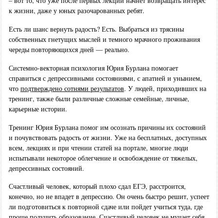
– вот то, что уже после первых лекций начнет возвращать интерес
к жизни, даже у юных разочарованных ребят.
Есть ли шанс вернуть радость? Есть. Выбраться из трясины
собственных гнетущих мыслей и темного мрачного проживания
череды повторяющихся дней — реально.
Системно-векторная психология Юрия Бурлана помогает
справиться с депрессивными состояниями, с апатией и унынием,
что
подтверждено сотнями результатов
. У людей, приходивших на
тренинг, также были различные сложные семейные, личные,
карьерные истории.
Тренинг Юрия Бурлана помог им осознать причины их состояний
и почувствовать радость от жизни. Уже на бесплатных, доступных
всем, лекциях и при чтении статей на портале, многие люди
испытывали некоторое облегчение и освобождение от тяжелых,
депрессивных состояний.
Счастливый человек, который плохо сдал ЕГЭ, расстроится,
конечно, но не впадет в депрессию. Он очень быстро решит, успеет
ли подготовиться к повторной сдаче или пойдет учиться туда, где
проще получить образование. Счастливый человек не мучает себя