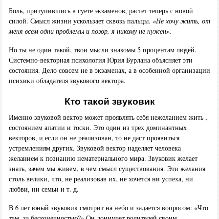
Боль, притупившись в суете экзаменов, растет теперь с новой
силой. Смысл жизни ускользает сквозь пальцы.
«Не хочу жить, от
меня всем одни проблемы и позор, я никому не нужен».
Но ты не один такой, твои мысли знакомы 5 процентам людей.
Системно-векторная психология Юрия Бурлана объясняет эти
состояния. Дело совсем не в экзаменах, а в особенной организации
психики обладателя звукового вектора.
Кто такой звуковик
Именно звуковой вектор может проявлять себя нежеланием жить ,
состоянием апатии и тоски. Это один из трех доминантных
векторов, и если он не реализован, то не даст проявиться
устремлениям других. Звуковой вектор наделяет человека
желанием к познанию нематериального мира. Звуковик желает
знать, зачем мы живем, в чем смысл существования. Эти желания
столь велики, что, не реализовав их, не хочется ни успеха, ни
любви, ни семьи и т. д.
В 6 лет юный звуковик смотрит на небо и задается вопросом: «Что
там, за бесконечностью?» Он донимает родителей своим