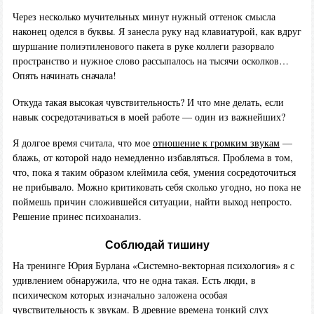
Через несколько мучительных минут нужный оттенок смысла
наконец оделся в буквы. Я занесла руку над клавиатурой, как вдруг
шуршание полиэтиленового пакета в руке коллеги разорвало
пространство и нужное слово рассыпалось на тысячи осколков…
Опять начинать сначала!
Откуда такая высокая чувствительность? И что мне делать, если
навык сосредотачиваться в моей работе — один из важнейших?
Я долгое время считала, что мое
отношение к громким звукам
—
блажь, от которой надо немедленно избавляться. Проблема в том,
что, пока я таким образом клеймила себя, умения сосредоточиться
не прибывало. Можно критиковать себя сколько угодно, но пока не
поймешь причин сложившейся ситуации, найти выход непросто.
Решение принес психоанализ.
Соблюдай тишину
На тренинге Юрия Бурлана «Системно-векторная психология» я с
удивлением обнаружила, что не одна такая. Есть люди, в
психическом которых изначально заложена особая
чувствительность к звукам. В древние времена тонкий слух