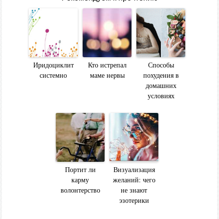
Иридоциклит
Кто истрепал
Способы
системно
маме нервы
похудения в
домашних
условиях
Портит ли
Визуализация
карму
желаний: чего
волонтерство
не знают
эзотерики