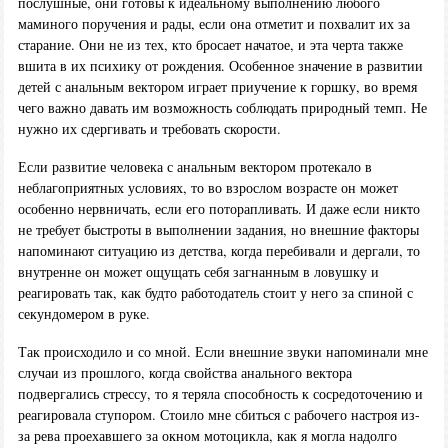
послушные, они готовы к идеальному выполнению любого
маминого поручения и рады, если она отметит и похвалит их за
старание. Они не из тех, кто бросает начатое, и эта черта также
вшита в их психику от рождения. Особенное значение в развитии
детей с анальным вектором играет приучение к горшку, во время
чего важно давать им возможность соблюдать природный темп. Не
нужно их сдергивать и требовать скорости.
Если развитие человека с анальным вектором протекало в
неблагоприятных условиях, то во взрослом возрасте он может
особенно нервничать, если его поторапливать. И даже если никто
не требует быстроты в выполнении задания, но внешние факторы
напоминают ситуацию из детства, когда перебивали и дергали, то
внутренне он может ощущать себя загнанным в ловушку и
реагировать так, как будто работодатель стоит у него за спиной с
секундомером в руке.
Так происходило и со мной. Если внешние звуки напоминали мне
случаи из прошлого, когда свойства анального вектора
подвергались стрессу, то я теряла способность к сосредоточению и
реагировала ступором. Стоило мне сбиться с рабочего настроя из-
за рева проехавшего за окном мотоцикла, как я могла надолго