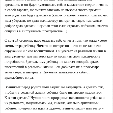
времени», и он будет чувствовать себя в коллективе сверстников не
в своей тарелке, не сможет отвечать на вызовы своего времени,
зато родители будут довольны (какое-то время, наивно полагая, что
«мы уберегли, не дали компьютеру испортить чадо», тем самым
доброе дело сделали, научили таки сына строгать лобзиком, вместо
общения в виртуальном пространстве…).
С другой стороны, надо отдавать себе отчет в том, что когда кроме
компьютера ребенку Ничего не интересно – что-то не так в его
окружении и с его воспитанием. Он убегает из реальной жизни в
виртуальную, там пытается как-то насытить свои психические
потребности. Зрительному ребенку не хватает эмоций, ярких
впечатлений в реальной жизни – он добирает их в просмотре
телевизора, в интернете. Звуковик замыкается в себе от
враждебного мира.
Возникает перед родителями задача: не запрещать, а сделать так,
чтобы и в реальной жизни ребенку было интересно находиться.
Как это сделать? Нужно знать природные наклонности ребенка и
их развивать, подпитывать. Да, сначала, анально-зрительный
ребенок поупрямится идти в художественную школу или театр –