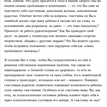
Итак, начнем. Что сразу бросается в глаза в Вашем запросе (мы же
пишем своими проблемами и нехватками) — то, что Вы сами не
чувствуете себя счастливым, довольным жизнью, наполненным
радостью. Ответьте честно себе на вопросы: счастливы ли Вы в
семейной жизни (про маму ребенка в письме нет ни слова, за
исключением «мы разрешили, не даем» — это тоже показатель)?
Приносит ли работа удовлетворение? Как Вы проводите свой
досуг: на диване у телевизора или активно занимаясь спортом,
творчеством, общаясь с другими людьми? Что Вы можете сделать,
чтобы исправить положение, свое ощущение себя как «очень
проблемного человека»?
Я склоняю Вас к тому, чтобы Вы сосредоточились на себе и
решении собственных нерешенных проблем, тем самым не
перекладывали «с больной головы на здоровую», то есть не
проецировали свои сложности на сына (сейчас это в значительной
степени и происходит, осознанно или нет – неважно). Поверьте,
счастливые родители значительно повышают возможность ребенка
стать самому счастливым. Особенно если счастлива мама. Вы, как
отец, на психологическое состояние ребенка влияете через себя и
через психологическое состояние его матери. А счастлива ли она?