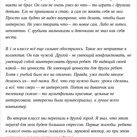
никто не брал. Он сам не очень умел во что
—
то играть с другими
детьми. Его не принимали в стаю, а сам он занять себя не мог.
Просто как будто не видел внутренне
,
что делать, чтобы было
интересно. Не умел творить что
—
то новое сам. Либо не хотел,
непонятно. С грубыми мальчиками и девочками не знал как себя
вести.
В
1-м классе всё еще сильнее обострилось. Такое же неприятие в
коллектив. Он как чужой.
Д
ругой
-
не умеющий конфликтовать, не
умеющий собой заинтересовать других ребят. Не видящий своей
какой
—
то ценности. Не имеющий ценности для других ребят.
Хотя с учебой было все на отлично. Правда
,
уже тогда многое
делалось из
—
под палки. Всё
,
что ему нужно было: уроки сделаны
,
а всё
,
что сверх
—
не интересует.
П
отом на диванчик или
телевизор (какие
—
то мультфильмы красивые, цельные не
интересовали
,
интересны были мультсериалы), а лучше всего
компьютер.
Во втором классе мы переехали в другой город.
Я
знал
,
что этот
переезд для него будет большим стрессом.
П
ервые жалобы: ребята
в классе очень шумные (казалось бы
,
звуковой вектор, но при этом