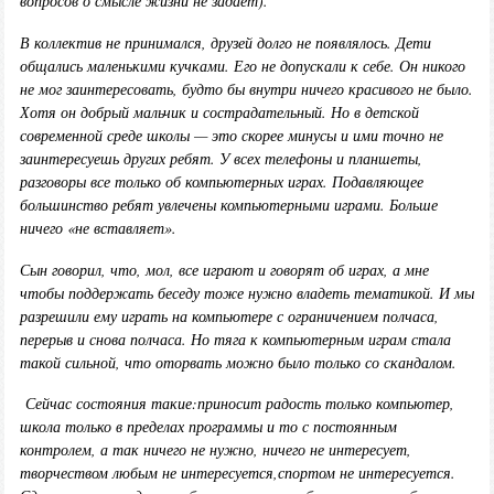
вопросов о смысле жизни не задает).
В коллектив не принимался
,
друзей долго не появлялось. Дети
общались маленькими кучками. Его не допускали к себе. Он никого
не мог заинтересовать
,
будто бы внутри ничего красивого не было.
Хотя он добрый мальчик и сострадательный. Но в детской
современной среде школы
—
это скорее минусы и ими точно не
заинтересуешь других ребят. У всех телефоны и планшеты,
разговоры все только об компьютерных играх. Подавляющее
большинство ребят увлечены компьютерными играми. Больше
ничего «не вставляет».
Сын говорил
,
что
,
мо
л,
все играют и говорят об играх
,
а мне
чтобы поддержать беседу тоже нужно владеть тематикой. И мы
разрешили ему играть на компьютере с ограничением полчаса
,
перерыв и снова полчаса. Но тяга к компьютерным играм стала
такой сильной, что оторвать можно было только со скандалом.
Сейчас состояния такие:
приносит радость только компьютер
,
школа только в пределах программы и то с постоянным
контролем, а так ничего не нужно
,
ничего не интересует
,
творчеством любым не интересуется
,
спортом не интересуется
.