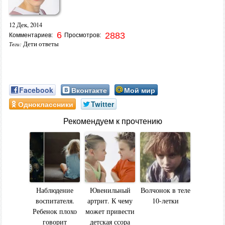
12 Дек, 2014
6
2883
Комментариев:
Просмотров:
Дети ответы
Теги:
Facebook
Вконтакте
Мой мир
Одноклассники
Twitter
Рекомендуем к прочтению
Наблюдение
Ювенильный
Волчонок в теле
воспитателя.
артрит. К чему
10-летки
Ребенок плохо
может привести
говорит
детская ссора