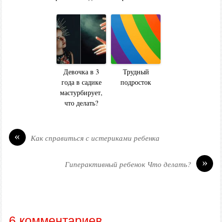
Девочка в 3
Трудный
года в садике
подросток
мастурбирует,
что делать?
«
Как справиться с истериками ребенка
»
Гиперактивный ребенок Что делать?
6 комментариев