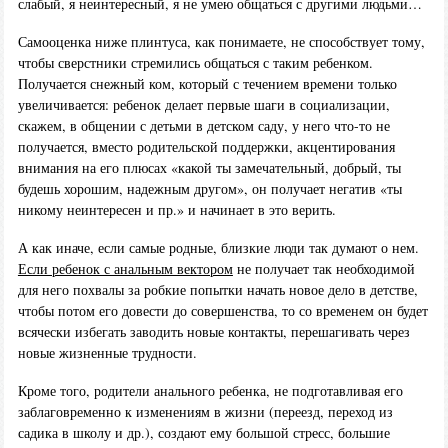
слабый, я неинтересный, я не умею общаться с другими людьми…
Самооценка ниже плинтуса, как понимаете, не способствует тому,
чтобы сверстники стремились общаться с таким ребенком.
Получается снежный ком, который с течением времени только
увеличивается: ребенок делает первые шаги в социализации,
скажем, в общении с детьми в детском саду, у него что-то не
получается, вместо родительской поддержки, акцентирования
внимания на его плюсах «какой ты замечательный, добрый, ты
будешь хорошим, надежным другом», он получает негатив «ты
никому неинтересен и пр.» и начинает в это верить.
А как иначе, если самые родные, близкие люди так думают о нем.
Если ребенок с анальным вектором
не получает так необходимой
для него похвалы за робкие попытки начать новое дело в детстве,
чтобы потом его довести до совершенства, то со временем он будет
всячески избегать заводить новые контакты, перешагивать через
новые жизненные трудности.
Кроме того, родители анального ребенка, не подготавливая его
заблаговременно к изменениям в жизни (переезд, переход из
садика в школу и др.), создают ему большой стресс, большие