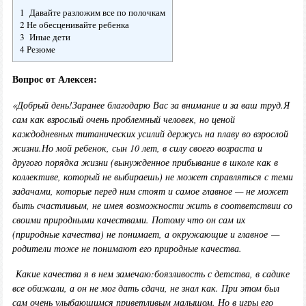
1 Давайте разложим все по полочкам
2 Не обесценивайте ребенка
3 Иные дети
4 Резюме
Вопрос от Алексея:
«
Добрый день!
Заранее благодарю Вас за внимание и за ваш труд.
Я
сам как взрослый очень проблемный человек, но ценой
каждодневных титанических усилий держусь на плаву во взрослой
жизни.
Но мой ребенок, сын 10 лет, в силу своего возраста и
другого порядка жизни (вынужденное прибывание в школе как в
коллективе, который не выбираешь) не может справляться с теми
задачами
,
которые перед ним стоят и самое главное
—
не может
быть счастливым, не имея возможности жить в соответствии со
своими природными качествами. Потому что он сам их
(природные качества) не понимает, а окружающие и главное
—
родители тоже не понимают его природные качества.
Какие качества я в нем замечаю:
боязливость с детства, в садике
все обижали, а он не мог дать сдачи, не знал как. При этом был
сам очень улыбающимся приветливым малышом. Но в игры его