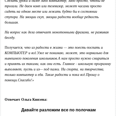
С
делать уроки и далее либо компьютер
,
либо просто
,
чтобы не
трогали
. Н
е даем комп или телевизор, может часами просто
сидеть на одном месте или лежать
будто бы в состоянии
ступора
.
Н
а эмоции скуп, эмоции радости вообще редкость
большая
.
Н
а вопрос как дела отвечает монотонными фразами, не развивая
беседу
.
Получается
,
что из радости в жизни
—
это поесть-поспать и
КОМПЬЮТЕР и всё.
У
же не понимаю, может
,
это нормально для
нынешнего поколения школьников.
А нам просто нужно смириться
и принять их такими
,
как они есть. Главное
-
школьную программу
выполня
ет,
пусть и из
—
под палки. Ни спорта
,
ни творчества,
только компьютер и еда. Такие радости и пока всё.
Прошу о
помощи.
Спасибо!
»
Отвечает Ольга Князева:
Давайте разложим все по полочкам