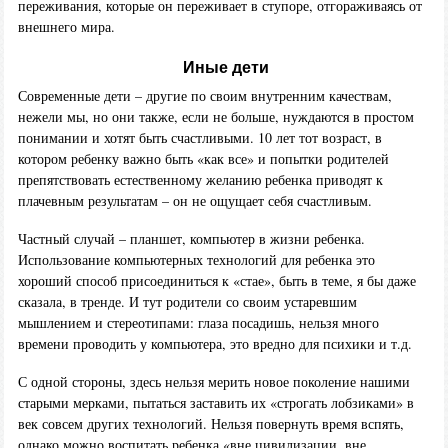
переживания, которые он переживает в ступоре, отгораживаясь от
внешнего мира.
Иные дети
Современные дети – другие по своим внутренним качествам,
нежели мы, но они также, если не больше, нуждаются в простом
понимании и хотят быть счастливыми. 10 лет тот возраст, в
котором ребенку важно быть «как все» и попытки родителей
препятствовать естественному желанию ребенка приводят к
плачевным результатам – он не ощущает себя счастливым.
Частный случай – планшет, компьютер в жизни ребенка.
Использование компьютерных технологий для ребенка это
хороший способ присоединиться к «стае», быть в теме, я бы даже
сказала, в тренде. И тут родители со своим устаревшим
мышлением и стереотипами: глаза посадишь, нельзя много
времени проводить у компьютера, это вредно для психики и т.д.
С одной стороны, здесь нельзя мерить новое поколение нашими
старыми мерками, пытаться заставить их «строгать лобзиками» в
век совсем других технологий. Нельзя повернуть время вспять,
однако можно воспитать ребенка «вне цивилизации, вне