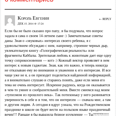
Король Евгения
← REPLY
ДЕК 15, 2014 @ 17:24
Если бы не было сказано про папу, я бы подумала, что вопрос
задала я сама о своем 14-летнем сыне :) Замечательные советы
даны. Зная о «звуковых» интересах своего ребенка, я с
удовольствием обсуждаю с ним, например, строение черных дыр,
увлекательную книгу «Голографическая реальность» или
фрагменты Каббалы. Зрительная любовь к животным дает еще одну
точку соприкосновения — котэ :) Кожный вектор проявляет в нем
интерес к новым гаджетам. Зная, как это важно, я теперь никогда
не отказываю ему во внимании и уважении к его интересам. И все
чаще уже не я, а он приходит поделиться найденной информацией,
а я внимательно слушаю и стараюсь понять, даже если меня его
тема не очень интересует. Искренне радуюсь, когда он оказывается
в чем-то умнее и сообразительней меня. Вместе смеемся над моим
«тупизмом из прошлого века». Так потихоньку у него развивается
уверенность в себе и в том, что он интересен — сначала мне, а там
и другим людям. А сегодня я вдруг узнала, что на Рождественском
празднике в школе он будет вести на польском языке праздничный
вечер!!! Раньше я бы выразила бурное изумление — Ты??????!!!!!