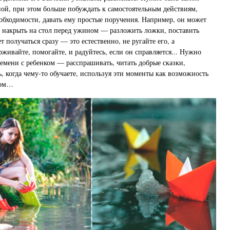
ой, при этом больше побуждать к самостоятельным действиям,
еобходимости, давать ему простые поручения. Например, он может
 накрыть на стол перед ужином — разложить ложки, поставить
ет получаться сразу — это естественно, не ругайте его, а
живайте, помогайте, и радуйтесь, если он справляется... Нужно
емени с ребенком — расспрашивать, читать добрые сказки,
, когда чему-то обучаете, используя эти моменты как возможность
гом…