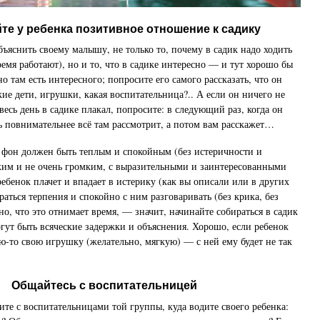
те у ребенка позитивное отношение к садику
бъяснить своему малышу, не только то, почему в садик надо ходить
ремя работают), но и то, что в садике интересно — и тут хорошо бы
но там есть интересного; попросите его самого рассказать, что он
ие дети, игрушки, какая воспитательница?.. А если он ничего не
весь день в садике плакал, попросите: в следующий раз, когда он
ть повнимательнее всё там рассмотрит, а потом вам расскажет…
фон должен быть теплым и спокойным (без истеричности и
ким и не очень громким, с выразительными и заинтересованными
ебенок плачет и впадает в истерику (как вы описали или в других
раться терпения и спокойно с ним разговаривать (без крика, без
о, что это отнимает время, — значит, начинайте собираться в садик
огут быть всяческие задержки и объяснения. Хорошо, если ребенок
ую-то свою игрушку (желательно, мягкую) — с ней ему будет не так
Общайтесь с воспитательницей
ите с воспитательницами той группы, куда водите своего ребенка: