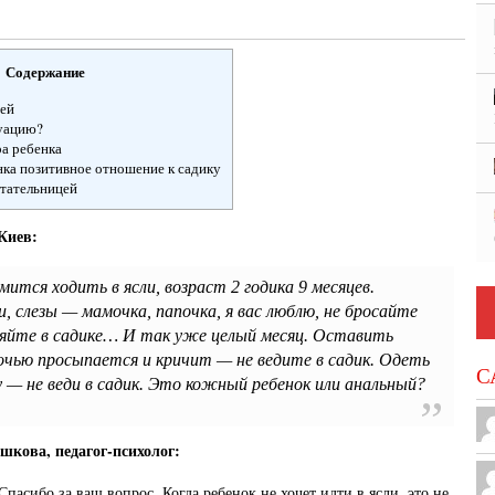
Содержание
ей
туацию?
ра ребенка
нка позитивное отношение к садику
итательницей
 Киев:
мится ходить в ясли, возраст 2 годика 9 месяцев.
и, слезы — мамочка, папочка, я вас люблю, не бросайте
ляйте в садике… И так уже целый месяц. Оставить
чью просыпается и кричит — не ведите в садик. Одеть
С
у — не веди в садик. Это кожный ребенок или анальный?
шкова, педагог-психолог:
Спасибо за ваш вопрос. Когда ребенок не хочет идти в ясли, это не