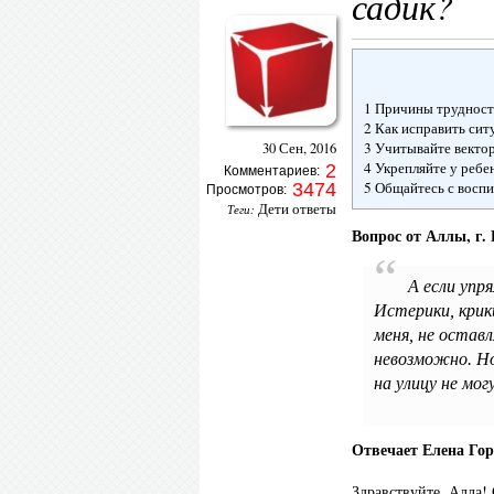
садик?
1 Причины трудност
2 Как исправить си
3 Учитывайте векто
30 Сен, 2016
4 Укрепляйте у ребе
2
Комментариев:
5 Общайтесь с восп
3474
Просмотров:
Дети ответы
Теги:
Вопрос от Аллы, г.
А если упря
Истерики, крик
меня, не остав
невозможно. Но
на улицу не мог
Отвечает Елена Гор
Здравствуйте, Алла! 