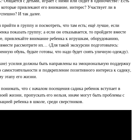
ь? Общается с детьми, играет с ними или сидит в одиночестве? Есть
, которые привлекают его внимание, интерес? Участвует ли в
успешно? И так далее.
 прийти в группу и посмотреть, что там есть; ещё лучше, если
енка показать группу; а если он отказывается, то пройдите вместе
е, привлекайте внимание ребенка к игрушкам, оборудованию,
 вместе рассмотрите их… (Для такой экскурсии подготовьтесь:
енную обувь, будьте готовы, что надо будет снять уличную одежду).
ские) усилия должны быть направлены на эмоциональную поддержку
го самостоятельности и подкрепление позитивного интереса к садику,
му этапу его жизни.
понимать, что с началом посещения садика ребенок вступает в
воей жизни, пропускать его нельзя, иначе могут быть проблемы с
ацией ребенка в школе, среди сверстников.