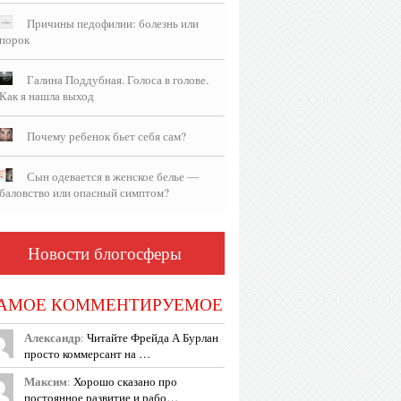
Причины педофилии: болезнь или
порок
Галина Поддубная. Голоса в голове.
Как я нашла выход
Почему ребенок бьет себя сам?
Сын одевается в женское белье —
баловство или опасный симптом?
Новости блогосферы
АМОЕ КОММЕНТИРУЕМОЕ
Александр
:
Читайте Фрейда А Бурлан
просто коммерсант на …
Максим
:
Хорошо сказано про
постоянное развитие и рабо…