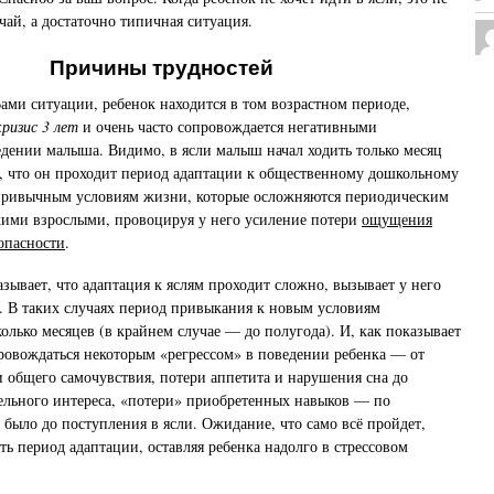
ай, а достаточно типичная ситуация.
Причины трудностей
ами ситуации, ребенок находится в том возрастном периоде,
кризис 3 лет
и очень часто сопровождается негативными
дении малыша. Видимо, в ясли малыш начал ходить только месяц
т, что он проходит период адаптации к общественному дошкольному
епривычным условиям жизни, которые осложняются периодическим
кими взрослыми, провоцируя у него усиление потери
ощущения
опасности
.
азывает, что адаптация к яслям проходит сложно, вызывает у него
е. В таких случаях период привыкания к новым условиям
колько месяцев (в крайнем случае — до полугода). И, как показывает
ровождаться некоторым «регрессом» в поведении ребенка — от
и общего самочувствия, потери аппетита и нарушения сна до
ельного интереса, «потери» приобретенных навыков — по
 было до поступления в ясли. Ожидание, что само всё пройдет,
ть период адаптации, оставляя ребенка надолго в стрессовом