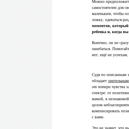
Можно предположить,
самостоятелен для св
маленьким, чтобы ос
ложку, одеваться-раз
моментов, который
ребенка и, когда вы
Конечно, он не сразу
ошибаться. Помогайте
нет, ещё не успехам,
Судя по описанным э
обладает
зрительным
от потери
чувства з
спектре: от позитив
мамой, в незнакомой
целом неблагоприятн
компенсировать поз
с вами.
Это не значит, что 