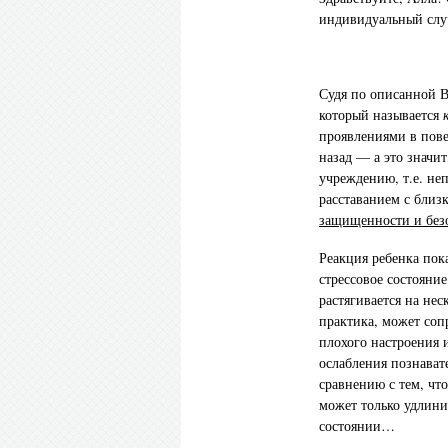
индивидуальный случ
Судя по описанной В
который называется
проявлениями в пове
назад — а это значи
учреждению, т.е. н
расставанием с близ
защищенности и без
Реакция ребенка пок
стрессовое состояни
растягивается на нес
практика, может соп
плохого настроения 
ослабления познават
сравнению с тем, что
может только удлини
состоянии…