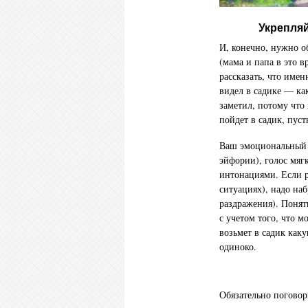
Укрепляй
И, конечно, нужно о
(мама и папа в это в
рассказать, что имен
видел в садике — как
заметил, потому что 
пойдет в садик, пус
Ваш эмоциональный 
эйфории), голос мяг
интонациями. Если р
ситуациях), надо наб
раздражения). Понятн
с учетом того, что м
возьмет в садик как
одиноко.
Обязательно поговор