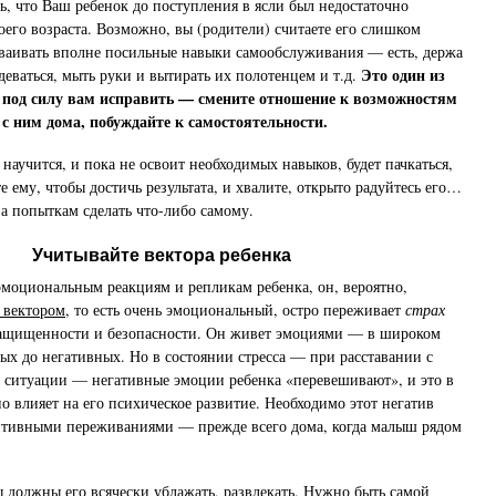
 что Ваш ребенок до поступления в ясли был недостаточно
оего возраста. Возможно, вы (родители) считаете его слишком
ваивать вполне посильные навыки самообслуживания — есть, держа
Это один из
деваться, мыть руки и вытирать их полотенцем и т.д.
 под силу вам исправить — смените отношение к возможностям
 с ним дома, побуждайте к самостоятельности.
 научится, и пока не освоит необходимых навыков, будет пачкаться,
 ему, чтобы достичь результата, и хвалите, открыто радуйтесь его…
 а попыткам сделать что-либо самому.
Учитывайте вектора ребенка
моциональным реакциям и репликам ребенка, он, вероятно,
 вектором
, то есть очень эмоциональный, остро переживает
страх
ащищенности и безопасности. Он живет эмоциями — в широком
ных до негативных. Но в состоянии стресса — при расставании с
 ситуации — негативные эмоции ребенка «перевешивают», и это в
о влияет на его психическое развитие. Необходимо этот негатив
итивными переживаниями — прежде всего дома, когда малыш рядом
вы должны его всячески ублажать, развлекать. Нужно быть самой