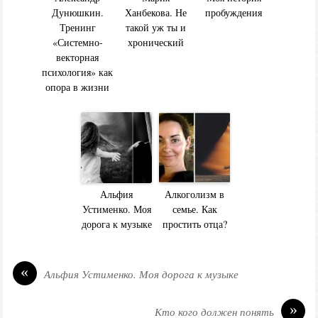
Дунюшкин.
Ханбекова. Не
пробуждения
Тренинг
такой уж ты и
«Системно-
хронический
векторная
психология» как
опора в жизни
Альфия
Алкоголизм в
Устименко. Моя
семье. Как
дорога к музыке
простить отца?
«
Альфия Устименко. Моя дорога к музыке
»
Кто кого должен понять