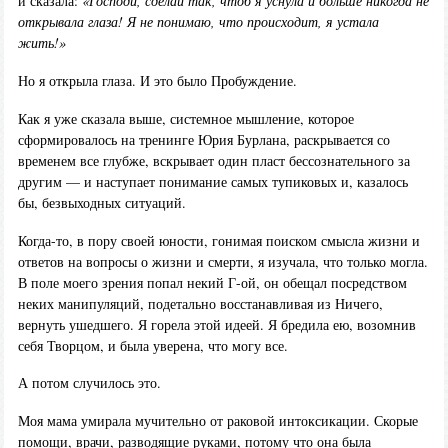
и сказала:
«Господи, сделай так, чтоб я уснула и больше никогда не
открывала глаза! Я не понимаю, что происходит, я устала
жить!»
Но я открыла глаза. И это было Пробуждение.
Как я уже сказала выше, системное мышление, которое
сформировалось на тренинге Юрия Бурлана, раскрывается со
временем все глубже, вскрывает один пласт бессознательного за
другим — и наступает понимание самых тупиковых и, казалось
бы, безвыходных ситуаций.
Когда-то, в пору своей юности, гонимая поиском смысла жизни и
ответов на вопросы о жизни и смерти, я изучала, что только могла.
В поле моего зрения попал некий Г-ой, он обещал посредством
неких манипуляций, подетально восстанавливая из Ничего,
вернуть ушедшего. Я горела этой идеей. Я бредила ею, возомнив
себя Творцом, и была уверена, что могу все.
А потом случилось это.
Моя мама умирала мучительно от раковой интоксикации. Скорые
помощи, врачи, разводящие руками, потому что она была