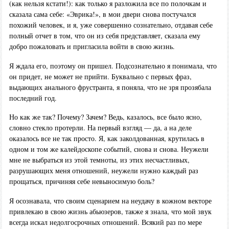
(как нельзя кстати!): как только я разложила все по полочкам и
сказала сама себе: «Эврика!», в мои двери снова постучался
похожий человек, и я, уже совершенно сознательно, отдавая себе
полный отчет в том, что он из себя представляет, сказала ему
добро пожаловать и пригласила войти в свою жизнь.
Я ждала его, поэтому он пришел. Подсознательно я понимала, что
он придет, не может не прийти. Буквально с первых фраз,
выдающих анального фрустранта, я поняла, что не зря прозябала
последний год.
Но как же так? Почему? Зачем? Ведь, казалось, все было ясно,
словно стекло протерли. На первый взгляд — да, а на деле
оказалось все не так просто. Я, как заколдованная, крутилась в
одном и том же калейдоскопе событий, снова и снова. Неужели
мне не выбраться из этой темноты, из этих несчастливых,
разрушающих меня отношений, неужели нужно каждый раз
прощаться, причиняя себе невыносимую боль?
Я осознавала, что своим сценарием на неудачу в кожном векторе
привлекаю в свою жизнь абьюзеров, также я знала, что мой звук
всегда искал недолгосрочных отношений. Всякий раз по мере