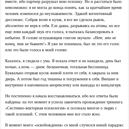
вместе, ибо партнер разрушал мою психику. Но и расстаться было
невозможно: я не могла до конца понять, как за кратчайшее время
человек изменился до неузнаваемости. Эдакий когнитивный
диссонанс. Собрав волю в кулак, я все же сделала рывок,
абсолютно не веря в себя. Еле дыша, разрываясь на атомы, но все
еще ловя каждый звук его голоса, я пыталась балансировать в
небытии. В голове оглушающим гонгом звучало:
«Нет, это не
конец, так не бывает!»
Я уже не понимала, был ли это его голос
или это были голоса в моей голове.
Казалось, я сходила с ума. Я искала ответ и не находила, день был
ночью, а ночь — днем: бесконечная, тотальная бессонница.
Буквально оторвав кусок живой плоти от себя, я закрыла за ним
дверь. А потом был год тишины и погружения в себя. Внешне и
внутренне я напоминала анорексичку или выходца из концлагеря.
Но постепенно я начала восстанавливаться, ибо все ответы были
найдены: на тот момент я успела закончить прохождение тренинга
«Системно-векторная психология» и осознала многое о людях с
такой психикой. С этим человеком мне все стало ясно.
В момент моего «освобождения» со мной случился некий парадокс