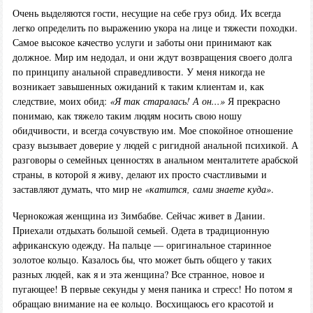
Очень выделяются гости, несущие на себе груз обид. Их всегда
легко определить по выражению укора на лице и тяжести походки.
Самое высокое качество услуги и заботы они принимают как
должное. Мир им недодал, и они ждут возвращения своего долга
по принципу анальной справедливости. У меня никогда не
возникает завышенных ожиданий к таким клиентам и, как
следствие, моих обид:
«Я так старалась! А он...»
Я прекрасно
понимаю, как тяжело таким людям носить свою ношу
обидчивости, и всегда сочувствую им. Мое спокойное отношение
сразу вызывает доверие у людей с ригидной анальной психикой. А
разговоры о семейных ценностях в анальном менталитете арабской
страны, в которой я живу, делают их просто счастливыми и
заставляют думать, что мир не
«катится, сами знаете куда»
.
Чернокожая женщина из Зимбабве. Сейчас живет в Дании.
Приехали отдыхать большой семьей. Одета в традиционную
африканскую одежду. На пальце — оригинальное старинное
золотое кольцо. Казалось бы, что может быть общего у таких
разных людей, как я и эта женщина? Все странное, новое и
пугающее! В первые секунды у меня паника и стресс! Но потом я
обращаю внимание на ее кольцо. Восхищаюсь его красотой и