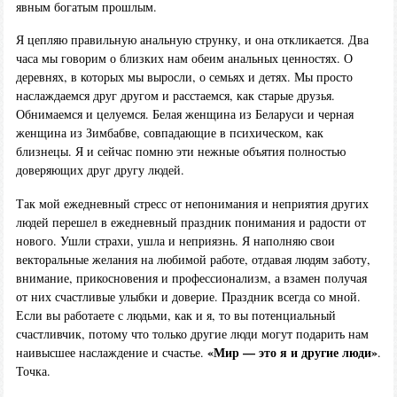
явным богатым прошлым.
Я цепляю правильную анальную струнку, и она откликается. Два
часа мы говорим о близких нам обеим анальных ценностях. О
деревнях, в которых мы выросли, о семьях и детях. Мы просто
наслаждаемся друг другом и расстаемся, как старые друзья.
Обнимаемся и целуемся. Белая женщина из Беларуси и черная
женщина из Зимбабве, совпадающие в психическом, как
близнецы. Я и сейчас помню эти нежные объятия полностью
доверяющих друг другу людей.
Так мой ежедневный стресс от непонимания и неприятия других
людей перешел в ежедневный праздник понимания и радости от
нового. Ушли страхи, ушла и неприязнь. Я наполняю свои
векторальные желания на любимой работе, отдавая людям заботу,
внимание, прикосновения и профессионализм, а взамен получая
от них счастливые улыбки и доверие. Праздник всегда со мной.
Если вы работаете с людьми, как и я, то вы потенциальный
счастливчик, потому что только другие люди могут подарить нам
«Мир — это я и другие люди»
наивысшее наслаждение и счастье.
.
Точка.