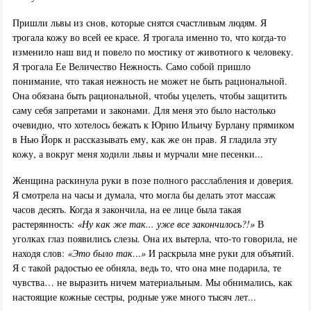
Пришли львы из снов, которые снятся счастливым людям. Я
трогала кожу во всей ее красе. Я трогала именно то, что когда-то
изменило наш вид и повело по мостику от животного к человеку.
Я трогала Ее Величество Нежность. Само собой пришло
понимание, что такая нежность не может не быть рациональной.
Она обязана быть рациональной, чтобы уцелеть, чтобы защитить
саму себя запретами и законами. Для меня это было настолько
очевидно, что хотелось бежать к Юрию Ильичу Бурлану прямиком
в Нью Йорк и рассказывать ему, как же он прав. Я гладила эту
кожу, а вокруг меня ходили львы и мурчали мне песенки...
Женщина раскинула руки в позе полного расслабления и доверия.
Я смотрела на часы и думала, что могла бы делать этот массаж
часов десять. Когда я закончила, на ее лице была такая
растерянность:
«Ну как же так... уже все закончилось?!»
В
уголках глаз появились слезы. Она их вытерла, что-то говорила, не
находя слов:
«Это было так…»
И раскрыла мне руки для объятий.
Я с такой радостью ее обняла, ведь то, что она мне подарила, те
чувства… не выразить ничем материальным. Мы обнимались, как
настоящие кожные сестры, родные уже много тысяч лет...