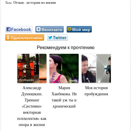
Отзыв - истории из жизни
Теги:
Facebook
Вконтакте
Мой мир
Одноклассники
Twitter
Рекомендуем к прочтению
Александр
Мария
Моя история
Дунюшкин.
Ханбекова. Не
пробуждения
Тренинг
такой уж ты и
«Системно-
хронический
векторная
психология» как
опора в жизни