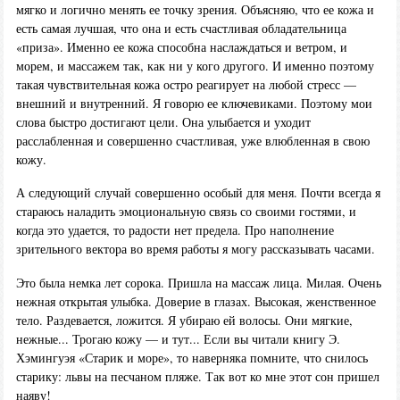
мягко и логично менять ее точку зрения. Объясняю, что ее кожа и
есть самая лучшая, что она и есть счастливая обладательница
«приза». Именно ее кожа способна наслаждаться и ветром, и
морем, и массажем так, как ни у кого другого. И именно поэтому
такая чувствительная кожа остро реагирует на любой стресс —
внешний и внутренний. Я говорю ее ключевиками. Поэтому мои
слова быстро достигают цели. Она улыбается и уходит
расслабленная и совершенно счастливая, уже влюбленная в свою
кожу.
А следующий случай совершенно особый для меня. Почти всегда я
стараюсь наладить эмоциональную связь со своими гостями, и
когда это удается, то радости нет предела. Про наполнение
зрительного вектора во время работы я могу рассказывать часами.
Это была немка лет сорока. Пришла на массаж лица. Милая. Очень
нежная открытая улыбка. Доверие в глазах. Высокая, женственное
тело. Раздевается, ложится. Я убираю ей волосы. Они мягкие,
нежные... Трогаю кожу — и тут... Если вы читали книгу Э.
Хэмингуэя «Старик и море», то наверняка помните, что снилось
старику: львы на песчаном пляже. Так вот ко мне этот сон пришел
наяву!