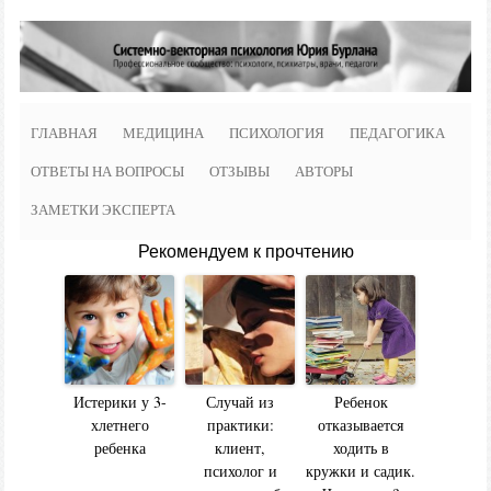
ГЛАВНАЯ
МЕДИЦИНА
ПСИХОЛОГИЯ
ПЕДАГОГИКА
ОТВЕТЫ НА ВОПРОСЫ
ОТЗЫВЫ
АВТОРЫ
ЗАМЕТКИ ЭКСПЕРТА
Рекомендуем к прочтению
Истерики у 3-
Случай из
Ребенок
хлетнего
практики:
отказывается
ребенка
клиент,
ходить в
психолог и
кружки и садик.