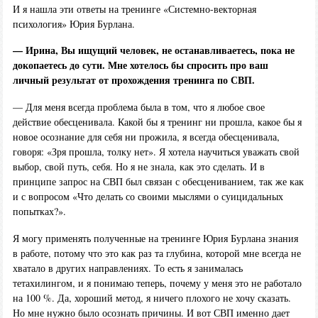
И я нашла эти ответы на тренинге «Системно-векторная
психология» Юрия Бурлана.
— Ирина, Вы ищущий человек, не останавливаетесь, пока не
докопаетесь до сути. Мне хотелось бы спросить про ваш
личный результат от прохождения тренинга по СВП.
— Для меня всегда проблема была в том, что я любое свое
действие обесценивала. Какой бы я тренинг ни прошла, какое бы я
новое осознание для себя ни прожила, я всегда обесценивала,
говоря: «Зря прошла, толку нет». Я хотела научиться уважать свой
выбор, свой путь, себя. Но я не знала, как это сделать. И в
принципе запрос на СВП был связан с обесцениванием, так же как
и с вопросом «Что делать со своими мыслями о суицидальных
попытках?».
Я могу применять полученные на тренинге Юрия Бурлана знания
в работе, потому что это как раз та глубина, которой мне всегда не
хватало в других направлениях. То есть я занималась
тетахилингом, и я понимаю теперь, почему у меня это не работало
на 100 %. Да, хороший метод, я ничего плохого не хочу сказать.
Но мне нужно было осознать причины. И вот СВП именно дает