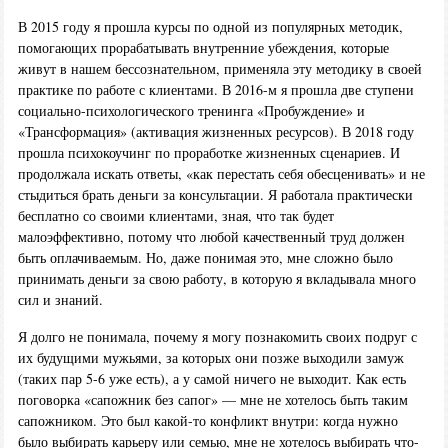
В 2015 году я прошла курсы по одной из популярных методик,
помогающих прорабатывать внутренние убеждения, которые
живут в нашем бессознательном, применяла эту методику в своей
практике по работе с клиентами. В 2016-м я прошла две ступени
социально-психологического тренинга «Пробуждение» и
«Трансформация» (активация жизненных ресурсов). В 2018 году
прошла психокоучинг по проработке жизненных сценариев. И
продолжала искать ответы, «как перестать себя обесценивать» и не
стыдиться брать деньги за консультации. Я работала практически
бесплатно со своими клиентами, зная, что так будет
малоэффективно, потому что любой качественный труд должен
быть оплачиваемым. Но, даже понимая это, мне сложно было
принимать деньги за свою работу, в которую я вкладывала много
сил и знаний.
Я долго не понимала, почему я могу познакомить своих подруг с
их будущими мужьями, за которых они позже выходили замуж
(таких пар 5-6 уже есть), а у самой ничего не выходит. Как есть
поговорка «сапожник без сапог» — мне не хотелось быть таким
сапожником. Это был какой-то конфликт внутри: когда нужно
было выбирать карьеру или семью, мне не хотелось выбирать что-