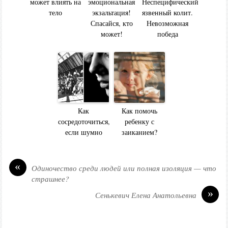
может влиять на
эмоциональная
Неспецифический
тело
экзальтация!
язвенный колит.
Спасайся, кто
Невозможная
может!
победа
Как
Как помочь
сосредоточиться,
ребенку с
если шумно
заиканием?
«
Одиночество среди людей или полная изоляция — что
страшнее?
»
Сенькевич Елена Анатольевна