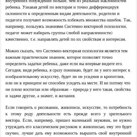
внутренних побуждений больше, чем из реальных наклонностей
ребенка. Узнавая детей по векторам и точно дифференцируя
склонности к определенным видам деятельности, родители и
педагоги получают возможность избежать множества ошибок. Так,
например, пользуясь знаниями Системно векторной психологии,
педагог может набирать группы (любой направленности)
качественно, т.е. направлять детей по их свойствам и интересам.
Можно сказать, что Системно-векторная психология является тем
важным практическим знанием, которое позволяет точно
определить задатки ребенка, даже если вы впервые видите его.
Сегодня, видя ребенка, я сразу понимаю, будет ли у него интерес к
изобразительному искусству, будет ли он усидчив и кропотлив,
или он в принципе не способен усидеть на месте. И не потому что
он плохо воспитан или образован – природа у него такая, свойства
и задачи другие, а значит, и желания.
Если говорить о рисовании, живописи, искусстве, то потребность
к этому роду деятельности есть прежде всего у зрительного
вектора. Если, например, пришел маленький звуковик, не нужно
утруждать его классическим рисунком и живописью, ему это будет
скучно, лучше дать ему возможность выразить свой внутренний