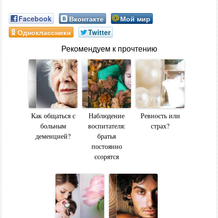
Facebook
Вконтакте
Мой мир
Одноклассники
Twitter
Рекомендуем к прочтению
Как общаться с
Наблюдение
Ревность или
больным
воспитателя:
страх?
деменцией?
братья
постоянно
ссорятся