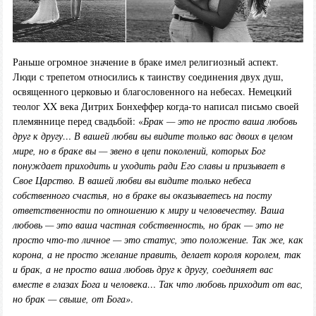
Раньше огромное значение в браке имел религиозный аспект.
Люди с трепетом относились к таинству соединения двух душ,
освященного церковью и благословенного на небесах. Немецкий
теолог XX века Дитрих Бонхеффер когда-то написал письмо своей
племяннице перед свадьбой: «
Брак — это не просто ваша любовь
друг к другу… В вашей любви вы видите только вас двоих в целом
мире, но в браке вы — звено в цепи поколений, которых Бог
понуждает приходить и уходить ради Его славы и призывает в
Свое Царство. В вашей любви вы видите только небеса
собственного счастья, но в браке вы оказываетесь на посту
ответственности по отношению к миру и человечеству. Ваша
любовь — это ваша частная собственность, но брак — это не
просто что-то личное — это статус, это положение. Так же, как
корона, а не просто желание править, делает короля королем, так
и брак, а не просто ваша любовь друг к другу, соединяет вас
вместе в глазах Бога и человека… Так что любовь приходит от вас,
но брак — свыше, от Бога»
.