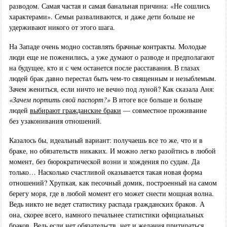
разводом. Самая частая и самая банальная причина: «Не сошлись
характерами». Семьи разваливаются, и даже дети больше не
удерживают никого от этого шага.
На Западе очень модно составлять брачные контракты. Молодые
люди еще не поженились, а уже думают о разводе и предполагают
на будущее, кто и с чем останется после расставания. В глазах
людей брак давно перестал быть чем-то священным и незыблемым.
Зачем жениться, если ничто не вечно под луной? Как сказала Аня:
«Зачем портить свой паспорт?»
В итоге все больше и больше
людей
выбирают гражданские браки
— совместное проживание
без узаконивания отношений.
Казалось бы, идеальный вариант: получаешь все то же, что и в
браке, но обязательств никаких. И можно легко разойтись в любой
момент, без бюрократической возни и хождения по судам. Да
только… Насколько счастливой оказывается такая новая форма
отношений? Хрупкая, как песочный домик, построенный на самом
берегу моря, где в любой момент его может снести мощная волна.
Ведь никто не ведет статистику распада гражданских браков. А
она, скорее всего, намного печальнее статистики официальных
браков. Ведь если нет обязательств, нет и желания притираться