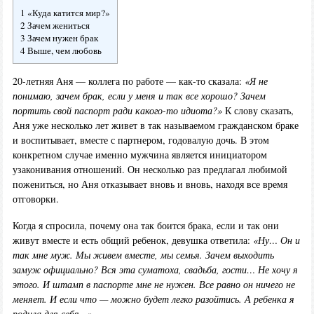
1 «Куда катится мир?»
2 Зачем жениться
3 Зачем нужен брак
4 Выше, чем любовь
20-летняя Аня — коллега по работе — как-то сказала:
«Я не
понимаю, зачем брак, если у меня и так все хорошо? Зачем
портить свой паспорт ради какого-то идиота?»
К слову сказать,
Аня уже несколько лет живет в так называемом гражданском браке
и воспитывает, вместе с партнером, годовалую дочь. В этом
конкретном случае именно мужчина является инициатором
узаконивания отношений. Он несколько раз предлагал любимой
пожениться, но Аня отказывает вновь и вновь, находя все время
отговорки.
Когда я спросила, почему она так боится брака, если и так они
живут вместе и есть общий ребенок, девушка ответила:
«Ну… Он и
так мне муж. Мы живем вместе, мы семья. Зачем выходить
замуж официально? Вся эта суматоха, свадьба, гости… Не хочу я
этого. И штамп в паспорте мне не нужен. Все равно он ничего не
меняет. И если что — можно будет легко разойтись. А ребенка я
родила для себя…»