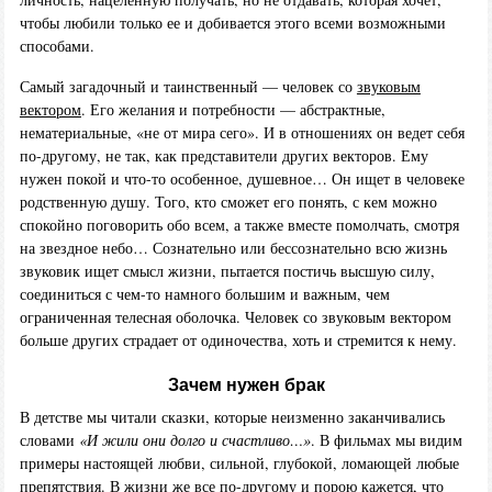
чтобы любили только ее и добивается этого всеми возможными
способами.
Самый загадочный и таинственный — человек со
звуковым
вектором
. Его желания и потребности — абстрактные,
нематериальные, «не от мира сего». И в отношениях он ведет себя
по-другому, не так, как представители других векторов. Ему
нужен покой и что-то особенное, душевное… Он ищет в человеке
родственную душу. Того, кто сможет его понять, с кем можно
спокойно поговорить обо всем, а также вместе помолчать, смотря
на звездное небо… Сознательно или бессознательно всю жизнь
звуковик ищет смысл жизни, пытается постичь высшую силу,
соединиться с чем-то намного большим и важным, чем
ограниченная телесная оболочка. Человек со звуковым вектором
больше других страдает от одиночества, хоть и стремится к нему.
Зачем нужен брак
В детстве мы читали сказки, которые неизменно заканчивались
словами
«И жили они долго и счастливо…»
. В фильмах мы видим
примеры настоящей любви, сильной, глубокой, ломающей любые
препятствия. В жизни же все по-другому и порою кажется, что