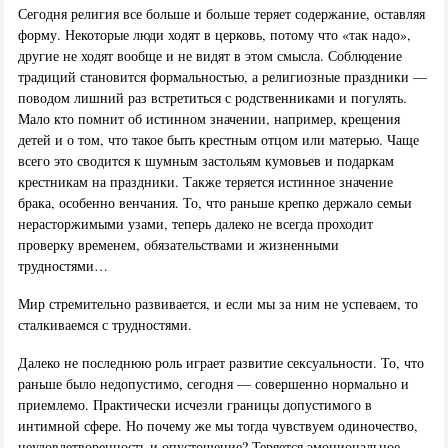
Сегодня религия все больше и больше теряет содержание, оставляя
форму. Некоторые люди ходят в церковь, потому что «так надо»,
другие не ходят вообще и не видят в этом смысла. Соблюдение
традиций становится формальностью, а религиозные праздники —
поводом лишний раз встретиться с родственниками и погулять.
Мало кто помнит об истинном значении, например, крещения
детей и о том, что такое быть крестным отцом или матерью. Чаще
всего это сводится к шумным застольям кумовьев и подаркам
крестникам на праздники. Также теряется истинное значение
брака, особенно венчания. То, что раньше крепко держало семьи
нерасторжимыми узами, теперь далеко не всегда проходит
проверку временем, обязательствами и жизненными
трудностями…
Мир стремительно развивается, и если мы за ним не успеваем, то
сталкиваемся с трудностями.
Далеко не последнюю роль играет развитие сексуальности. То, что
раньше было недопустимо, сегодня — совершенно нормально и
приемлемо. Практически исчезли границы допустимого в
интимной сфере. Но почему же мы тогда чувствуем одиночество,
неудовлетворенность и опустошение? Теряется эмоциональное