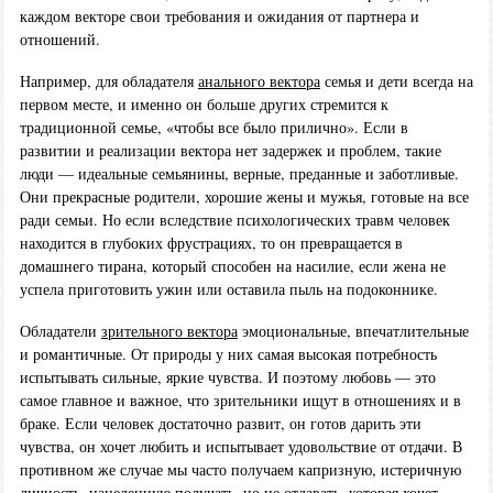
каждом векторе свои требования и ожидания от партнера и
отношений.
Например, для обладателя
анального вектора
семья и дети всегда на
первом месте, и именно он больше других стремится к
традиционной семье, «чтобы все было прилично». Если в
развитии и реализации вектора нет задержек и проблем, такие
люди — идеальные семьянины, верные, преданные и заботливые.
Они прекрасные родители, хорошие жены и мужья, готовые на все
ради семьи. Но если вследствие психологических травм человек
находится в глубоких фрустрациях, то он превращается в
домашнего тирана, который способен на насилие, если жена не
успела приготовить ужин или оставила пыль на подоконнике.
Обладатели
зрительного вектора
эмоциональные, впечатлительные
и романтичные. От природы у них самая высокая потребность
испытывать сильные, яркие чувства. И поэтому любовь — это
самое главное и важное, что зрительники ищут в отношениях и в
браке. Если человек достаточно развит, он готов дарить эти
чувства, он хочет любить и испытывает удовольствие от отдачи. В
противном же случае мы часто получаем капризную, истеричную
личность, нацеленную получать, но не отдавать, которая хочет,