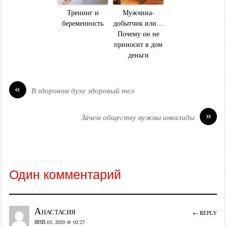
Тренинг и
Мужчина-
беременность
добытчик или…
Почему он не
приносит в дом
деньги
«
В здоровом духе здоровый тел
»
Зачем обществу нужны инвалиды
Один комментарий
Анастасия
← REPLY
ЯНВ 03, 2020 @ 02:27