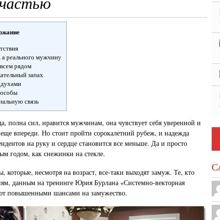
счастью
ржание
ятствия
, а реального мужчину
овсем рядом
кательный запах
х духами
пособы
нальную связь
, полна сил, нравится мужчинам, она чувствует себя уверенной и
е еще впереди. Но стоит пройти сорокалетний рубеж, и надежда
ендентов на руку и сердце становится все меньше. Да и просто
ым годом, как снежинки на стекле.
С
 которые, несмотря на возраст, все-таки выходят замуж. Те, кто
иям, данным на тренинге Юрия Бурлана «Системно-векторная
ают повышенными шансами на замужество.