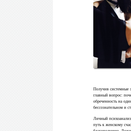
Получив системные з
главный вопрос: поч
обреченность на оди
бессознательном и ст
Личный психоанализ 
путь к женскому сча
благополучию. Ложны