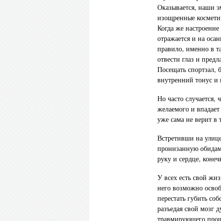
Оказывается, наши э
изощренные косметич
Когда же настроение 
отражается и на осан
правило, именно в 
отвести глаз и пред
Посещать спортзал, 
внутренний тонус и 
Но часто случается,
желаемого и впадает
уже сама не верит в 
Встретивши на улиц
пронизанную обидами
руку и сердце, конеч
У всех есть свой жи
него возможно освоб
перестать губить со
разъедая свой мозг 
травмирующего прош