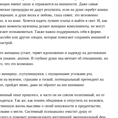
моции имеют запах и отражаются на внешности. Даже самые
еские процедуры не дадут результата, если на душе скребут кошки.
хорошее, в душе весна и любовь, глаза сияют, это мгновенно
ке, и на коже. Хочется надеть лучшее платье и выйти в свет. И, как
такие моменты мужчины делают женщине комплименты, не могут
лагают познакомиться. Также важно поддерживать себя в форме.
бассейн или другие секции, которые помогают сохранять внешний и
настрой.
 что женщина устает, теряет вдохновение и надежду на достижение
 в уныние, апатию. В глубине души она мечтает об отношениях, но
то, что это возможно.
е женщину, ссутулившуюся, с опущенными уголками рта,
 на мужчин, страхами и тоской, потенциальный претендент на
но, пройдет мимо, даже не обратит на нее внимание.
зненный опыт прошлого, и часто он не совсем позитивный, но от
одиться. Так же, как понять обидчиков и отпустить их восвояси,
бственную жизнь мыслями о своей ненужности и предательстве,
думами о мести. Системный психоанализ очистит душу от
лого и поможет нормализовать внутренний эмоциональный фон.