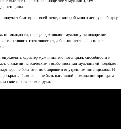
олее высокое положение в обществе у мужчины, тем
 для женщины.
 получает благодаря своей жене, с которой много лет рука об руку
уж по молодости, проще вдохновлять мужчину на покорение
очется готового, состоявшегося, а большинство ровесников
ми.
 определить характер мужчины, его потенциал, способности и
ает, с какими психическими особенностями мужчина ей подойдет,
 партнера не богатого, но с хорошим внутренним потенциалом. И
о раскрыть. Главное — не быть пассивной в ожидании принца, а
 за свое счастье в свои руки.