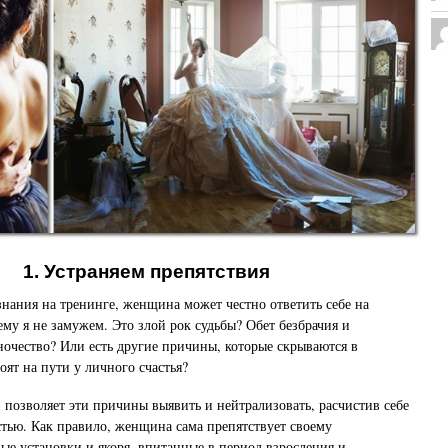
1. Устраняем препятствия
нания на тренинге, женщина может честно ответить себе на
ему я не замужем. Это злой рок судьбы? Обет безбрачия и
ночество? Или есть другие причины, которые скрываются в
оят на пути у личного счастья?
позволяет эти причины выявить и нейтрализовать, расчистив себе
стью. Как правило, женщина сама препятствует своему
е установки и якоря, впитанные в период взросления и