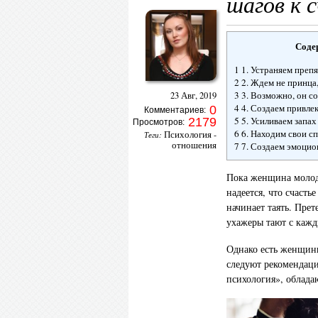
шагов к 
Соде
1 1. Устраняем преп
2 2. Ждем не принца
3 3. Возможно, он с
23 Авг, 2019
4 4. Создаем привле
0
Комментариев:
5 5. Усиливаем запа
2179
Просмотров:
6 6. Находим свои с
Психология -
Теги:
отношения
7 7. Создаем эмоцио
Пока женщина молода
надеется, что счасть
начинает таять. Прет
ухажеры тают с кажд
Однако есть женщины,
следуют рекомендац
психология», облад