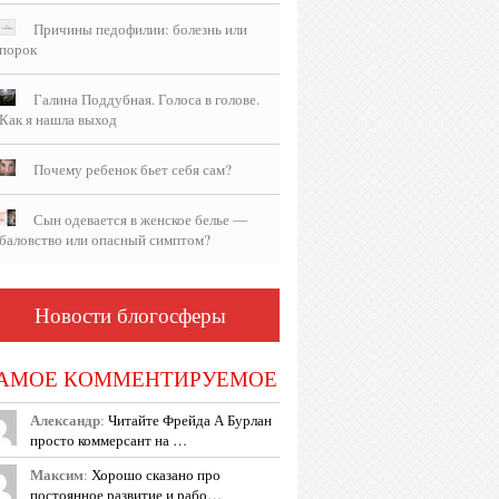
Причины педофилии: болезнь или
порок
Галина Поддубная. Голоса в голове.
Как я нашла выход
Почему ребенок бьет себя сам?
Сын одевается в женское белье —
баловство или опасный симптом?
Новости блогосферы
АМОЕ КОММЕНТИРУЕМОЕ
Александр
:
Читайте Фрейда А Бурлан
просто коммерсант на …
Максим
:
Хорошо сказано про
постоянное развитие и рабо…