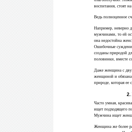
воспитания, стоят на
Ведь полноценное сч
Например, неверно д
мужчинами, то ей ос
она недостойна женск
Ошибочные суждения
созданы природой для
половинки, вместе с
Даже женщина с дву
женщиной и обязана 
природе, которая ее
2.
Часто умная, красив
ищет подходящего по
Мужчина ищет женщ
Женщина же более р