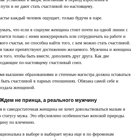
 пути и не дают стать счастливой по-настоящему.
астье каждый человек ощущает, только будучи в паре.
умать, что если в социуме женщина стоит почти на одной линии с
тается только с ними конкурировать или сотрудничать на работе и
ого счастья, не способна найти того, с кем можно стать счастливой.
 также препятствуют достижению желаемого. Мужчина и женщина
 того, чтобы быть вместе, дополнять друг друга. Как две
оздающие по-настоящему счастливый союз.
мя высшими образованиями и степенью магистра должна оставаться
быть счастливой в парных отношениях. Обязана самой себе и
 создала женщиной.
 Ждем не принца, а реального мужчину
ая и самодостаточная женщина не хочет довольствоваться малым и
 статусу мужа. Это обусловлено особенностью женской природы.
ину по влечению.
ациональна в выборе и выбирает мужа еще и по феромонам