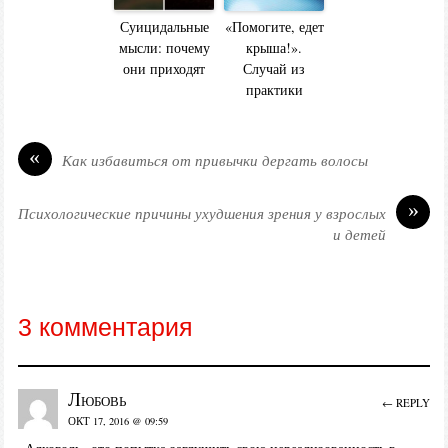
Суицидальные
«Помогите, едет
мысли: почему
крыша!».
они приходят
Случай из
практики
«
Как избавиться от привычки дергать волосы
»
Психологические причины ухудшения зрения у взрослых
и детей
3 комментария
Любовь
← REPLY
ОКТ 17, 2016 @ 09:59