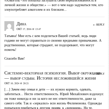
«Алкоголь –это попытка заглушить свою нереализованность в
личной жизни и обществе.» — вот о чем надо задуматься тем, кто
злоупотребляет алкоголем и их близким...
Дина
← REPLY
ОКТ 17, 2016 @ 13:47
Татьяна! Мне есть с кем поделиться Вашей статьей, ведь люди
годами не могут справиться со своими вредными привычками. А
родственники, которые страдают, не подозревают, что могут
помочь!
Спасибо Вам!
Системно-векторная психология. Выбор окружения
← REPLY
— выбор судьбы. История несложившейся жизни
ОКТ 10, 2024 @ 20:21
[…] Зачем ему семья и дети — их нужно кормить, одевать,
заботиться… Нести ответственность. Юрий Михайлович вздохнул:
он тоже никогда и ни за кого не нес ответственности, даже за
самого себя. Так и «зеркалил» всю жизнь Филимонова. Однажды
попытался прибиться к другим людям, к «хорошим». Но те,