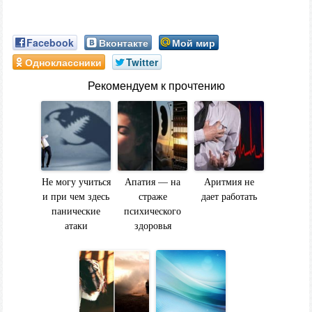
Facebook
Вконтакте
Мой мир
Одноклассники
Twitter
Рекомендуем к прочтению
Не могу учиться
Апатия — на
Аритмия не
и при чем здесь
страже
дает работать
панические
психического
атаки
здоровья