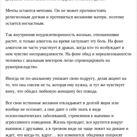
Мечты остаются мечтами. Он не может противостоять
религиозным догмам и противиться желаниям матери, поэтому
остается несчастным.
Так внутренняя неудовлетворенность жизнью, отношениями
растет, и только алкоголь на время заглушает эту боль. На фоне
алкоголя он часто участвует в драках, когда кто-то возбуждает в
нем чувство несправедливости. На фоне обид и нереализованности
человека с анальным вектором легко спровоцировать на
рукоприкладство.
Иногда он по-анальному унижает свою подругу, делая акцент на
то, что она совсем не та, которая ему нужна, и тут же чувствует
вину, что обидел любимую женщину без повода.
Все свои истинные желания откладывает в долгий ящик или
вообще не осознает, а они дают о себе знать в виде
психосоматических заболеваний, стремления к выпивке и
агрессивного поведения. Жизнь проходит, все крутится вокруг
выпивок с друзьями, а в трезвом виде он чаще лежит на диване и
ждет, что когда-то, вдруг… все изменится: обидчики попросят