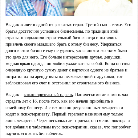
Владик живет в одной из развитых стран. Третий сын в семье. Его
братья достаточно успешные бизнесмены, по традиции этой
страны, продолжили строительный бизнес отца и пытались
привлечь своего младшего брата к этому бизнесу. Удержаться
долго в этом бизнесе ему не удалось, уж слишком жестким было
это дело для него. Его больше интересовали друзья, девушки,
модная яркая одежда, он любил ухаживать за собой. Когда он снял
очередную крупную сумму денег с карточки одного из братьев и
потратил их на аренду яхты на несколько дней с друзьями, тот
заблокировал его счет и отстранил от строительного бизнеса.
Владик –
кожно-зрительный парень
. Паническими атаками начал
страдать лет с 16, после того, как его начали приобщать к
семейному бизнесу. И с тех пор он регулярно пьет лекарства и
ходит к психотерапевту. Первый терапевт назначил ему только
лишь лекарства. Через несколько лет приема, он сменил доктора и
тот добавил к таблеткам курс психотерапии, сказав, что попробует
научить его жить без таблеток.