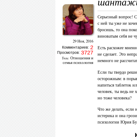
шантажи
Серьезный вопрос! С
с ней ты уже не хоче
бросишь, то она пок
виноватым себя не чу
29 Ноя, 2016
2
Есть расхожее мнение
Комментариев:
3727
Просмотров:
не сделает. Это непр
Отношения и
Теги:
немного не рассчитат
семья психология
Если ты твердо решил
осторожным: в порыв
напиться таблеток и
человек, ты ведь не 
но тоже человека?
Что же делать, если 
истерика и она гроз
психологии Юрия Бу