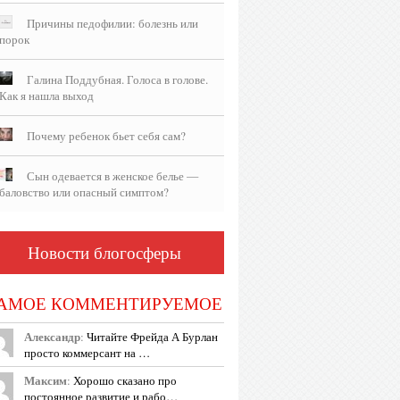
Причины педофилии: болезнь или
порок
Галина Поддубная. Голоса в голове.
Как я нашла выход
Почему ребенок бьет себя сам?
Сын одевается в женское белье —
баловство или опасный симптом?
Новости блогосферы
АМОЕ КОММЕНТИРУЕМОЕ
Александр
:
Читайте Фрейда А Бурлан
просто коммерсант на …
Максим
:
Хорошо сказано про
постоянное развитие и рабо…