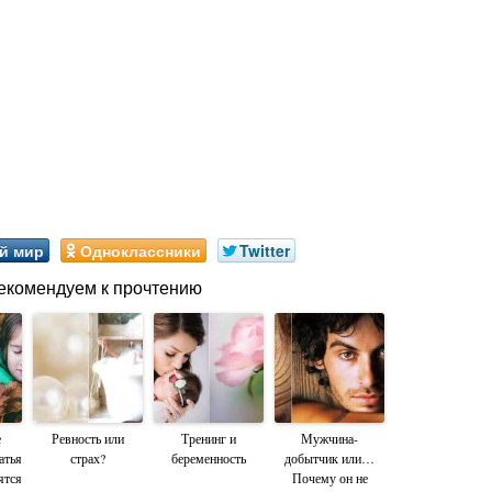
й мир
Одноклассники
Twitter
екомендуем к прочтению
е
Ревность или
Тренинг и
Мужчина-
атья
страх?
беременность
добытчик или…
ятся
Почему он не