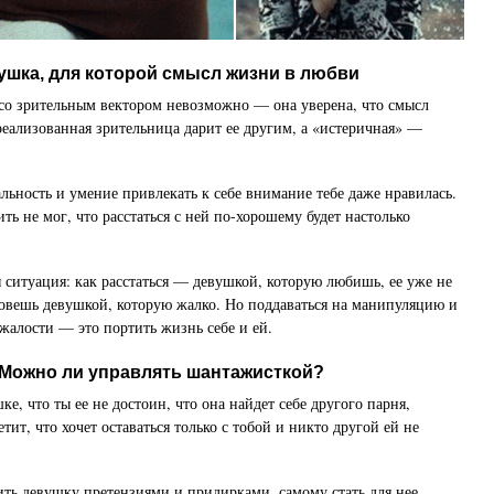
ушка, для которой смысл жизни в любви
со зрительным вектором невозможно — она уверена, что смысл
еализованная зрительница дарит ее другим, а «истеричная» —
альность и умение привлекать к себе внимание тебе даже нравилась.
ть не мог, что расстаться с ней по-хорошему будет настолько
я ситуация: как расстаться — девушкой, которую любишь, ее уже не
зовешь девушкой, которую жалко. Но поддаваться на манипуляцию и
 жалости — это портить жизнь себе и ей.
Можно ли управлять шантажисткой?
е, что ты ее не достоин, что она найдет себе другого парня,
тит, что хочет оставаться только с тобой и никто другой ей не
ть девушку претензиями и придирками, самому стать для нее