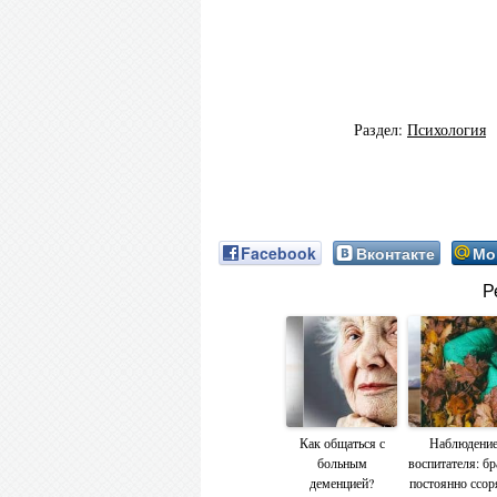
Раздел:
Психология
Facebook
Вконтакте
Мо
Р
Как общаться с
Наблюдени
больным
воспитателя: бр
деменцией?
постоянно ссор