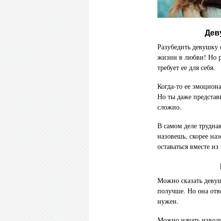
Дев
Разубедить девушку 
жизни в любви! Но р
требует ее для себя.
Когда-то ее эмоцион
Но ты даже представи
сложно.
В самом деле трудна
назовешь, скорее на
оставаться вместе из
Можно сказать девушк
получше. Но она отве
нужен.
Можно начать изводи