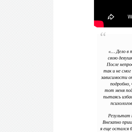
«… Дело в 
свою девушк
После непро
так и не смог
зависимости от
подробно,
тот меня пой
пытаясь изба
психологов
Результат 
Внезапно приш
я еще остался б