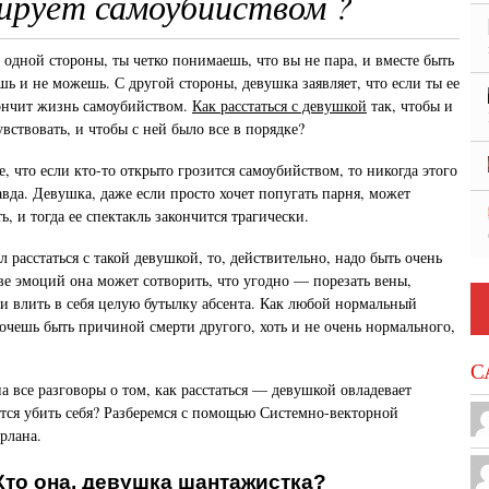
рует самоубийством ?
 одной стороны, ты четко понимаешь, что вы не пара, и вместе быть
шь и не можешь. С другой стороны, девушка заявляет, что если ты ее
ончит жизнь самоубийством.
Как расстаться с девушкой
так, чтобы и
вствовать, и чтобы с ней было все в порядке?
, что если кто-то открыто грозится самоубийством, то никогда этого
авда. Девушка, даже если просто хочет попугать парня, может
ь, и тогда ее спектакль закончится трагически.
 расстаться с такой девушкой, то, действительно, надо быть очень
е эмоций она может сотворить, что угодно — порезать вены,
ли влить в себя целую бутылку абсента. Как любой нормальный
хочешь быть причиной смерти другого, хоть и не очень нормального,
С
на все разговоры о том, как расстаться — девушкой овладевает
ится убить себя? Разберемся с помощью Системно-векторной
рлана.
Кто она, девушка шантажистка?