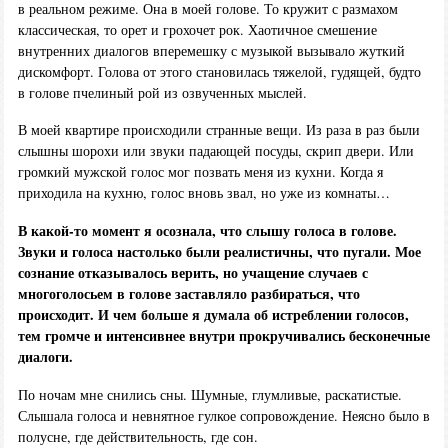
в реальном режиме. Она в моей голове. То кружит с размахом
классическая, то орет и грохочет рок. Хаотичное смешение
внутренних диалогов вперемешку с музыкой вызывало жуткий
дискомфорт. Голова от этого становилась тяжелой, гудящей, будто
в голове пчелиный рой из озвученных мыслей.
В моей квартире происходили странные вещи. Из раза в раз были
слышны шорохи или звуки падающей посуды, скрип двери. Или
громкий мужской голос мог позвать меня из кухни. Когда я
приходила на кухню, голос вновь звал, но уже из комнаты…
В какой-то момент я осознала, что слышу голоса в голове.
Звуки и голоса настолько были реалистичны, что пугали. Мое
сознание отказывалось верить, но учащение случаев с
многоголосьем в голове заставляло разбираться, что
происходит. И чем больше я думала об истреблении голосов,
тем громче и интенсивнее внутри прокручивались бесконечные
диалоги.
По ночам мне снились сны. Шумные, глумливые, раскатистые.
Слышала голоса и невнятное гулкое сопровождение. Неясно было в
полусне, где действительность, где сон.