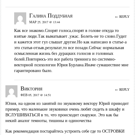
Галина Поддубная
← REPLY
МАР 25, 2017 @ 13:44
Как все знакомо.Спорят голоса,спорят в голове откуда то
взятые люди.Так выматывает ,ужас. Болеть-не то слово.Гудит
и кажется этот гул слышат другие.Но как написано в статье-а
это статья-отзыв,результат,то все позади.Сейчас нормальная
осмысленная жизнь без дурацких голосов и головных
болей.Повторюсь-это все работа тренинга по системно-
векторной психологии Юрия Бурлана.Иначе сумашествие мне
гарантировано было.
Виктория
← REPLY
ФЕВ 05, 2017 @ 14:51
Юлия, на одном из занятий по звуковому вектору Юрий приводит
пример, что маленькие звуковики очень любят сидеть в шкафу и
ВСЛУШИВАТЬСЯ в то, что происходит снаружи. Это как бы
некий аналог темноты, тишины и одиночества
Как рекомендация постарайтесь устроить себе где то ОСТРОВКИ