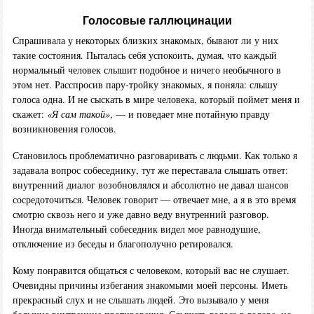
Голосовые галлюцинации
Спрашивала у некоторых близких знакомых, бывают ли у них
такие состояния. Пыталась себя успокоить, думая, что каждый
нормальный человек слышит подобное и ничего необычного в
этом нет. Расспросив пару-тройку знакомых, я поняла: слышу
голоса одна. И не сыскать в мире человека, который поймет меня и
скажет:
«Я сам такой»
, — и поведает мне потайную правду
возникновения голосов.
Становилось проблематично разговаривать с людьми. Как только я
задавала вопрос собеседнику, тут же переставала слышать ответ:
внутренний диалог возобновлялся и абсолютно не давал шансов
сосредоточиться. Человек говорит — отвечает мне, а я в это время
смотрю сквозь него и уже давно веду внутренний разговор.
Иногда внимательный собеседник видел мое равнодушие,
отключение из беседы и благополучно ретировался.
Кому понравится общаться с человеком, который вас не слушает.
Очевидны причины избегания знакомыми моей персоны. Иметь
прекрасный слух и не слышать людей. Это вызывало у меня