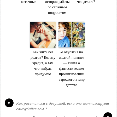
месячные
история работы
что делать?
со сложным
подростком
Как жить без
«Голубятня на
долгов? Возьму
желтой поляне»
кредит, а там
— книга о
что-нибудь
фантастическом
придумаю
проникновении
взрослого в мир
детства
«
Как расстаться с девушкой, если она шантажирует
самоубийством ?
»