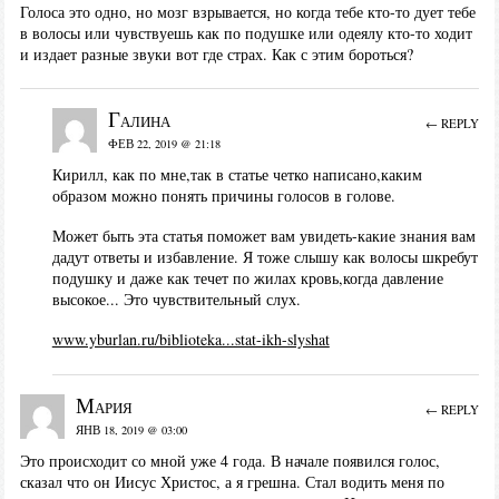
Голоса это одно, но мозг взрывается, но когда тебе кто-то дует тебе
в волосы или чувствуешь как по подушке или одеялу кто-то ходит
и издает разные звуки вот где страх. Как с этим бороться?
Галина
← REPLY
ФЕВ 22, 2019 @ 21:18
Кирилл, как по мне,так в статье четко написано,каким
образом можно понять причины голосов в голове.
Может быть эта статья поможет вам увидеть-какие знания вам
дадут ответы и избавление. Я тоже слышу как волосы шкребут
подушку и даже как течет по жилах кровь,когда давление
высокое... Это чувствительный слух.
www.yburlan.ru/biblioteka...stat-ikh-slyshat
Мария
← REPLY
ЯНВ 18, 2019 @ 03:00
Это происходит со мной уже 4 года. В начале появился голос,
сказал что он Иисус Христос, а я грешна. Стал водить меня по