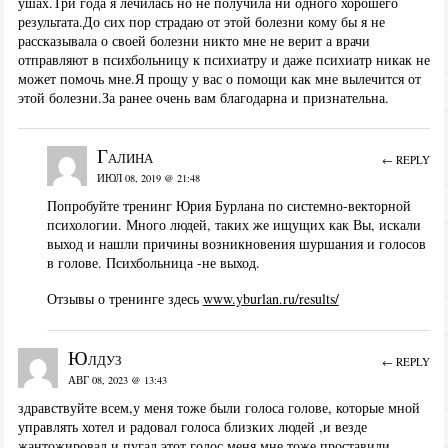
ушах.Три года я лечилась но не получила ни одного хорошего
результата.До сих пор страдаю от этой болезни кому бы я не
рассказывала о своей болезни никто мне не верит а врачи
отправляют в психбольницу к психиатру и даже психиатр никак не
может помочь мне.Я прощу у вас о помощи как мне вылечится от
этой болезни.За ранее очень вам благодарна и признательна.
Галина
← REPLY
ИЮЛ 08, 2019 @ 21:48
Попробуйте тренинг Юрия Бурлана по системно-векторной
психологии. Много людей, таких же ищущих как Вы, искали
выход и нашли причины возникновения шуршания и голосов
в голове. Психбольница -не выход.
Отзывы о тренинге здесь
www.yburlan.ru/results/
Юлдуз
← REPLY
АВГ 08, 2023 @ 13:43
здравствуйте всем,у меня тоже были голоса голове, которые мной
управлять хотел и радовал голоса близких людей ,и везде
жантожировал и пугал этот голос меня,мне тоже проставили