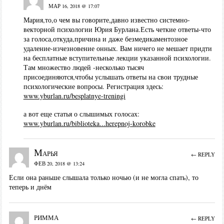
МАР 16, 2018 @ 17:07
Мария,то,о чем вы говорите,давно известно системно-
векторной психологии Юрия Бурлана.Есть четкие ответы-что
за голоса,откуда,причина и даже безмедикаментозное
удаление-изчезновение онных. Вам ничего не мешает придти
на бесплатные вступительные лекции указанной психологии.
Там множество людей -несколько тысяч
присоединяются,чтобы услышать ответы на свои трудные
психологические вопросы. Регистрация здесь:
www.yburlan.ru/besplatnye-treningi
а вот еще статья о слышимых голосах:
www.yburlan.ru/biblioteka...herepnoj-korobke
Марья
← REPLY
ФЕВ 20, 2018 @ 13:24
Если она раньше слышала только ночью (и не могла спать), то
теперь и днём
римма
← REPLY