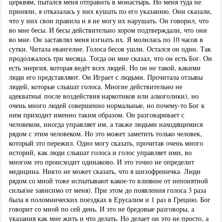
церквям, пытался меня отправить в монастырь. Но меня туда не
приняли, я отказалась у них кушать по его указанию. Они сказали,
что у них свои правила и я не могу их нарушать. Он говорил, что
во мне бесы. И бесы действительно хором подтверждали, что они
во мне. Он заставлял меня изгнать их. Я молилась по 10 часов в
сутки. Читала евангелие. Голоса бесов ушли. Остался он один. Так
продолжалось три месяца. Тогда он мне сказал, что он есть Бог. Он
есть энергия, которая ведёт всех людей. Но он не такой, какими
люди его представляют. Он Играет с людьми. Прочитала отзывы
людей, которые слышат голоса. Многие действительно не
адекватны( после воздействия наркотиков или алкоголики), но
очень много людей совершенно нормальные, но почему-то Бог к
ним приходит именно таким образом. Он разговаривает с
человеком, иногда управляет им, а также людьми находящимися
рядом с этим человеком. Но это может заметить только человек,
который это пережил. Одно могу сказать, прочитав очень много
историй, как люди слышат голоса и голос управляет ими, во
многом это происходит одинаково. И это точно не определит
медицина. Никто не может сказать, что я шизофреничка. Люди
рядом со мной тоже испытывают какое-то влияние от непонятной
силы(не зависимо от меня). При этом до появления голоса 3 раза
была в поломнических поездках в Ерусалим и 1 раз в Грецию. Бог
говорит со мной по сей день. И это не бредовые разговоры, а
указания как мне жить и что делать. Но делает он это не просто, а