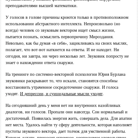
преподавателями высшей математики.
У голосов в голове причины кроются только в противоположном
использовании абстрактного интеллекта. Непроизвольно (но
всегда) человек со звуковым вектором ищет смысл жизни,
пытается познать, осмыслить первопричину Мироздания.
Невольно, как бы думая «в себя», зацикливаясь на своих мыслях,
полагает, что вот-вот наткнется на ответы. И не находит. Ни
сегодня, ни завтра, ни через несколько лет. Звуковик попросту не
знает о нахождении ответа снаружи.
На тренинге по системно-векторной психологии Юрия Бурлана
звуковики раскрывают то, что искали, становятся способны
восстановить утраченное сосредоточение снаружи. И голоса
уходят.
И депрессии, и суицидальные мысли уходят
.
На сегодняшний день у меня нет ни внутренних назойливых
диалогов, ни голосов. Пропали они навсегда. Сон нормальный и
достаточный. Появилась энергия жить, совершать дела. Для апатии
нет места. Удалось найти ту сферу деятельности, которая наполняет
пустоты звукового вектора, дает толчок для умственной работы.
Которая, кстати, приносит огромное, неописуемое удовольствие.