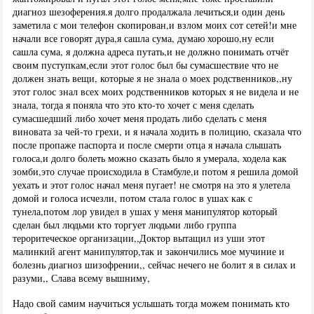
диагноз шезоферения.я долго продалжала лечиться,и один день
заметила с мои телефон скопирован,и взлом моих сот сетей!и мне
начали все говорят дура,я сашла сума, думаю хорошо,ну если
сашла сума, я должна адреса путать,и не должно понимать отчёт
своим пуступкам,если этот голос был бы сумасшествие что не
должен знать вещи, которые я не знала о моех родственников,,ну
этот голос знал всех моих родственников которых я не видела и не
знала, тогда я поняла что это кто-то хочет с меня сделать
сумасшедший либо хочет меня продать либо сделать с меня
виновата за чей-то грехи, и я начала ходить в полицию, сказала что
после пропаже паспорта и после смерти отца я начала слышать
голоса,и долго болеть можно сказать было я умерала, ходела как
зомби,это случае происходила в Стамбуле,и потом я решила домой
уехать и этот голос начал меня пугает! не смотря на это я улетела
домой и голоса исчезли, потом стала голос в ушах как с
тунела,потом лор увидел в ушах у меня манипулятор который
сделан был людьми кто торгует людьми либо группа
тероритеческое организации,,Доктор вытащил из уши этот
малинкий агент манипулятор,так и закончились мое мучиние и
болезнь диагноз шизофрении,, сейчас нечего не болит я в силах и
разуми,, Слава всему вышниму,
Надо свой самим научиться услышать тогда можем понимать кто