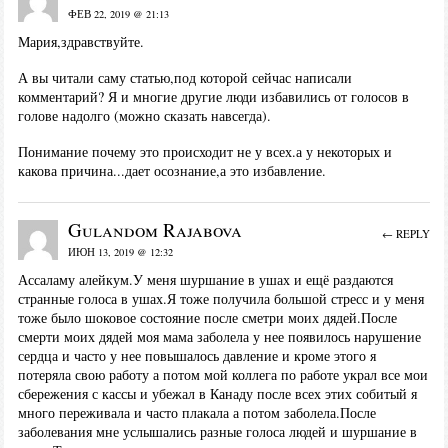
ФЕВ 22, 2019 @ 21:13
Мария,здравствуйте.
А вы читали саму статью,под которой сейчас написали
комментарий? Я и многие другие люди избавились от голосов в
голове надолго (можно сказать навсегда).
Понимание почему это происходит не у всех.а у некоторых и
какова причина...дает осознание,а это избавление.
Gulandom Rajabova
← REPLY
ИЮН 13, 2019 @ 12:32
Ассаламу алейкум.У меня шуршание в ушах и ещё раздаются
странные голоса в ушах.Я тоже получила большой стресс и у меня
тоже было шоковое состояние после сметри моих дядей.После
смерти моих дядей моя мама заболела у нее появилось нарушение
сердца и часто у нее повышалось давление и кроме этого я
потеряла свою работу а потом мой коллега по работе украл все мои
сбережения с кассы и убежал в Канаду после всех этих собитый я
много переживала и часто плакала а потом заболела.После
заболевания мне услышались разные голоса людей и шуршание в