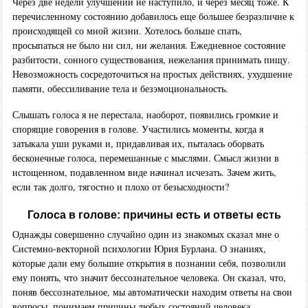
Через две недели улучшений не наступило, и через месяц тоже. К
перечисленному состоянию добавилось еще большее безразличие к
происходящей со мной жизни. Хотелось больше спать,
просыпаться не было ни сил, ни желания. Ежедневное состояние
разбитости, сонного существования, нежелания принимать пищу.
Невозможность сосредоточиться на простых действиях, ухудшение
памяти, обессиливание тела и безэмоциональность.
Слышать голоса я не перестала, наоборот, появились громкие и
спорящие говорения в голове. Участились моменты, когда я
затыкала уши руками и, придавливая их, пыталась оборвать
бесконечные голоса, перемешанные с мыслями. Смысл жизни в
истощенном, подавленном виде начинал исчезать. Зачем жить,
если так долго, тягостно и плохо от безысходности?
Голоса в голове: причины есть и ответы есть
Однажды совершенно случайно один из знакомых сказал мне о
Системно-векторной психологии Юрия Бурлана. О знаниях,
которые дали ему большие открытия в познании себя, позволили
ему понять, что значит бессознательное человека. Он сказал, что,
поняв бессознательное, мы автоматически находим ответы на свои
вопросы, понимаем причины любых состояний человека.