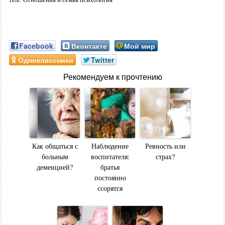
Facebook
Вконтакте
Мой мир
Одноклассники
Twitter
Рекомендуем к прочтению
Как общаться с
Наблюдение
Ревность или
больным
воспитателя:
страх?
деменцией?
братья
постоянно
ссорятся