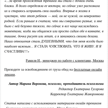
«…За время прохождения тренинга мы стали с дочкой очень
близки. Я долго определяла ее вектора, но сейчас уже распознала
их и стараюсь исправить свои ошибки. Впервые в жизни я
чувствую, что этот ребенок — мой, он не чужой, он невероятно
родной. Если раньше я считала, что мы совершенно разные, и мне
было с ней безумно тяжело, то сейчас я все чаще наслаждаюсь
моментами, когда мы общаемся или просто сидим обе в комнате, в
тишине, дочка рисует или лепит, а я занимаюсь своими делами.
Наши отношения стали ДУШЕВНЫМИ, что для меня всегда было
наиболее важным… Я СТАЛА ЧУВСТВОВАТЬ, ЧТО Я ЖИВУ, И Я
СЧАСТЛИВА!!!»
Рамиля И., менеджер по работе с клиентами, Москва
Приходите за освобождением от груза обид на
бесплатные онлайн
лекции
.
Автор Марина Воронова, психолог, преподаватель психологии
Редактор Екатерина Гусарова
Корректор Екатерина Жаворонкова
Статья написана с использованием материалов онлайн тренингов