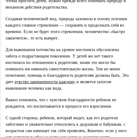
Чтобы простить детей, нужно прежде всего понимать природу и
механизм действия родительства.
Создавая человеческий вид, природа заложила в основу психики
каждого главное стремление — сохранять и продолжать себя во
времени. Если не будет этого стремления, человечество «быстро
закончится», то есть вымрет.
Для выживания потомства на уровне инстинкта обусловлена
забота о подрастающем поколении. У детей же нет такого
инстинкта по отношению к родителям, иначе это могло бы
помешать им начинать самостоятельную жизнь. Тем не менее
почитание, помощь и благодарность родителям должны быть. Это
дает
чувство защищенности каждому
и является залогом
выживания человека как вида.
Важно понимать, что с чувством благодарности ребенок не
рождается, это воспитывается в процессе его взросления.
С одной стороны, ребенок, который видел, как его родители
заботливо и уважительно относились к дедушкам и бабушкам, с
возрастом сам начинает так себя проявлять. Конечно, если у него
нет застарелых обид на папу или маму и
желания мести
.