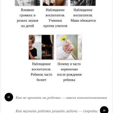
Влияние
Наблюдение
Наблюдение
громких и
воспитателя.
воспитателя.
резких звуков
Ученики
Мама обижается
на детей
против учителя
Наблюдение
Почему я часто
воспитателя.
нервничаю
Ребенок часто
после рождения
болеет
ребенка
«
Как не кричать на ребенка — школа взаимопонимания
»
Как научить ребенка решать задачи — секреты