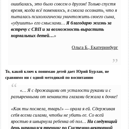
ошибалась, это было совсем о другом! Только спустя
время, когда всё поменялось, я смогла осознать, что я
пыталась психологически уничтожить своего сына,
«удушить» его смыслами…
Я благодарю жизнь за
встречу с СВП и за возможность вырастить
нормальных детей…
»
Ольга Б., Екатеринбург
То, какой ключ к понимаю детей дает Юрий Бурлан, не
сравнимо ни с одной методикой по воспитанию
«… Я с дрожащими от усталости руками и с
разъяренными от ненависти глазами бежала к дочке!
«Как ты посмела, тварь!» — орала я ей. Сдерживая
себя всеми силами, чтобы не убить ее. Со всей
яростью я швырнула ребенка об пол…
На следующий
день начинался тренинг по Системно-векторной