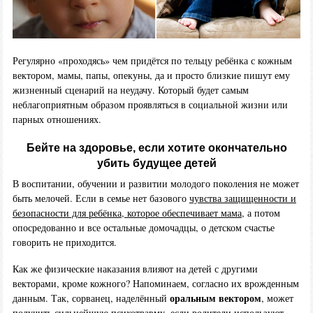
Регулярно «проходясь» чем придётся по тельцу ребёнка с кожным
вектором, мамы, папы, опекуны, да и просто близкие пишут ему
жизненный сценарий на неудачу. Который будет самым
неблагоприятным образом проявляться в социальной жизни или
парных отношениях.
Бейте на здоровье, если хотите окончательно
убить будущее детей
В воспитании, обучении и развитии молодого поколения не может
быть мелочей. Если в семье нет базового
чувства защищенности и
безопасности для ребёнка, которое обеспечивает мама
, а потом
опосредованно и все остальные домочадцы, о детском счастье
говорить не приходится.
Как же физические наказания влияют на детей с другими
векторами, кроме кожного? Напоминаем, согласно их врожденным
оральным вектором
данным. Так, сорванец, наделённый
, может
получить сильнейшую психотравму, если родители используют