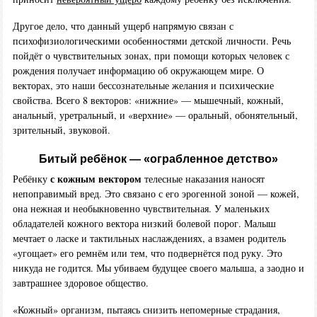
Другое дело, что данный ущерб напрямую связан с
психофизиологическими особенностями детской личности. Речь
пойдёт о чувствительных зонах, при помощи которых человек с
рождения получает информацию об окружающем мире. О
векторах, это наши бессознательные желания и психические
свойства. Всего 8 векторов: «нижние» — мышечный, кожный,
анальный, уретральный, и «верхние» — оральный, обонятельный,
зрительный, звуковой.
Битый ребёнок — «ограбленное детство»
с кожным вектором
Ребёнку
телесные наказания наносят
непоправимый вред. Это связано с его эрогенной зоной — кожей,
она нежная и необыкновенно чувствительная. У маленьких
обладателей кожного вектора низкий болевой порог. Малыш
мечтает о ласке и тактильных наслаждениях, а взамен родитель
«угощает» его ремнём или тем, что подвернётся под руку. Это
никуда не годится. Мы убиваем будущее своего малыша, а заодно и
завтрашнее здоровое общество.
«Кожный» организм, пытаясь снизить непомерные страдания,