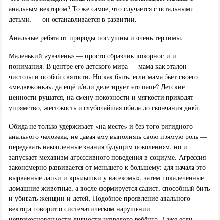
анальным вектором? То же самое, что случается с остальными
детьми, — он останавливается в развитии.
Анальные ребята от природы послушны и очень терпимы.
Маленький «увалень» — просто образчик покорности и
понимания. В центре его детского мира — мама как эталон
чистоты и особой святости. Но как быть, если мама бьёт своего
«медвежонка», да ещё и/или делегирует это папе? Детские
ценности рушатся, на смену покорности и мягкости приходят
упрямство, жестокость и глубочайшая обида до скончания дней.
Обида не только удерживает «на месте» и без того ригидного
анального человека, не давая ему выполнять свою прямую роль —
передавать накопленные знания будущим поколениям, но и
запускает механизм агрессивного поведения в социуме. Агрессия
закономерно развивается от меньшего к большему: для начала это
вырванные лапки и крылышки у насекомых, затем покалеченные
домашние животные, а после формируется садист, способный бить
и убивать женщин и детей. Подобное проявление анального
вектора говорит о систематическом нарушении
неприкосновенности личности незрелого ребёнка. Даже если