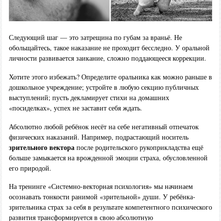
Следующий шаг — это затрещина по губам за враньё. Не
обольщайтесь, такое наказание не проходит бесследно. У оральной
личности развивается заикание, сложно поддающееся коррекции.
Хотите этого избежать? Определите оральника как можно раньше в
дошкольное учреждение; устройте в любую секцию публичных
выступлений; пусть декламирует стихи на домашних
«посиделках», успех не заставит себя ждать.
Абсолютно любой ребёнок несёт на себе негативный отпечаток
физических наказаний. Например, подрастающий носитель
зрительного вектора
после родительского рукоприкладства ещё
больше замыкается на врожденной эмоции страха, обусловленной
его природой.
На тренинге «Системно-векторная психология» мы начинаем
осознавать тонкости ранимой «зрительной» души. У ребёнка-
зрительника страх за себя в результате компетентного психического
развития трансформируется в свою абсолютную