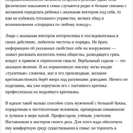
физические наказания в семье случаются редко и больше связаны с
желанием переделать ребенка с анальным вектором под себя, то
вам не избежать тотального упрямства, мелких обид и
возникновения «спорщика по любому поводу».
Люди с анальным вектором неторопливы и последовательны в
своих действиях, любители чистоты и порядка. Не брать
информацию об указанных свойствах себе на вооружение —
значит рисковать воспитать члена общества, разводящего грязь
вокруг в прямом и переносном смысле. Вербальный садизм — это
анальное явление. В их нормативную лексику легко входят
«туалетные» словечки, мат и его производные, желание
критиканствовать берёт вверх над разумными доводами. Ничего не
поделаешь, мы уже переучили его с пытливого критика-
профессионала на недалёкого критикана.
В идеале такой малыш способен стать мужчиной с большой буквы,
порядочным и чистоплотным человеком, примерным семьянином
и лучшим в мире папой. Профессором, учёным, учителем.
Наставником и мастером своего дела. Для этого надо обеспечить
ему комфортную среду существования в семье: не торопить в