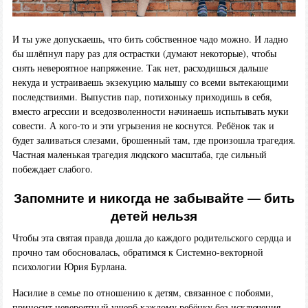
И ты уже допускаешь, что бить собственное чадо можно. И ладно
бы шлёпнул пару раз для острастки (думают некоторые), чтобы
снять невероятное напряжение. Так нет, расходишься дальше
некуда и устраиваешь экзекуцию малышу со всеми вытекающими
последствиями. Выпустив пар, потихоньку приходишь в себя,
вместо агрессии и вседозволенности начинаешь испытывать муки
совести. А кого-то и эти угрызения не коснутся. Ребёнок так и
будет заливаться слезами, брошенный там, где произошла трагедия.
Частная маленькая трагедия людского масштаба, где сильный
побеждает слабого.
Запомните и никогда не забывайте — бить
детей нельзя
Чтобы эта святая правда дошла до каждого родительского сердца и
прочно там обосновалась, обратимся к Системно-векторной
психологии Юрия Бурлана.
Насилие в семье по отношению к детям, связанное с побоями,
приносит
невероятный ущерб
каждому ребёнку без исключения.