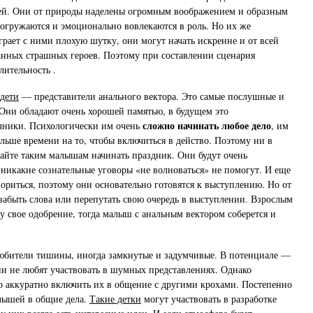
ей. Они от природы наделены огромным воображением и образным
погружаются и эмоционально вовлекаются в роль. Но их же
грает с ними плохую шутку, они могут начать искренне и от всей
нных страшных героев. Поэтому при составлении сценария
лительность .
дети
— представители анального вектора. Это самые послушные и
 Они обладают очень хорошей памятью, в будущем это
сложно начинать любое дело
чники. Психологически им очень
, им
ольше времени на то, чтобы включиться в действо. Поэтому ни в
чайте таким малышам начинать праздник. Они будут очень
 никакие сознательные уговоры «не волноваться» не помогут. И еще
зориться, поэтому они основательно готовятся к выступлению. Но от
забыть слова или перепутать свою очередь в выступлении. Взрослым
у свое одобрение, тогда малыш с анальным вектором соберется и
любители тишины, иногда замкнутые и задумчивые. В потенциале —
ни не любят участвовать в шумных представлениях. Однако
 аккуратно включить их в общение с другими крохами. Постепенно
лышей в общие дела.
Такие детки
могут участвовать в разработке