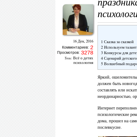
праздник
психолог
16 Дек, 2016
1 Сказка за сказкой
2 Используем талан
2
Комментариев:
3278
3 Конкурсы для дет
Просмотров:
Всё о детях
4 Сценарий детског
Теги:
психология
5 Волшебный подаро
Яркий, ошеломител
должен быть новогод
составлять или иска
неординарностью, ор
Интернет переполнен
психологические рек
дома, прошел на сам
послевкусие.