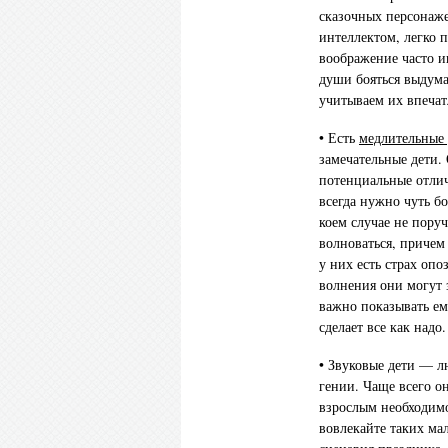
сказочных персонаж
интеллектом, легко 
воображение часто и
души бояться выдума
учитываем их впечат
• Есть
медлительные 
замечательные дети.
потенциальные отли
всегда нужно чуть б
коем случае не пору
волноваться, причем
у них есть страх опо
волнения они могут 
важно показывать ем
сделает все как надо.
• Звуковые дети — 
гении. Чаще всего о
взрослым необходимо
вовлекайте таких ма