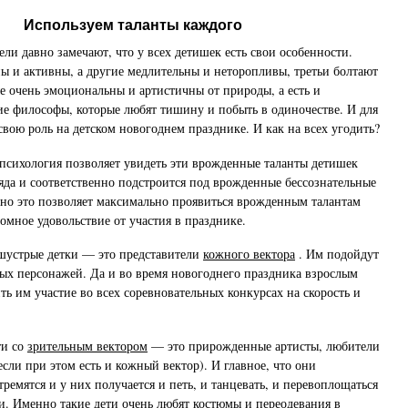
Используем таланты каждого
ли давно замечают, что у всех детишек есть свои особенности.
 и активны, а другие медлительны и неторопливы, третьи болтают
ые очень эмоциональны и артистичны от природы, а есть и
е философы, которые любят тишину и побыть в одиночестве. И для
свою роль на детском новогоднем празднике. И как на всех угодить?
психология позволяет увидеть эти врожденные таланты детишек
ляда и соответственно подстроится под врожденные бессознательные
но это позволяет максимально проявиться врожденным талантам
омное удовольствие от участия в празднике.
шустрые детки — это представители
кожного вектора
. Им подойдут
ых персонажей. Да и во время новогоднего праздника взрослым
ть им участие во всех соревновательных конкурсах на скорость и
ти со
зрительным вектором
— это прирожденные артисты, любители
если при этом есть и кожный вектор). И главное, что они
тремятся и у них получается и петь, и танцевать, и перевоплощаться
ки. Именно такие дети очень любят костюмы и переодевания в