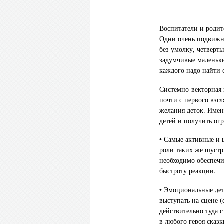
Воспитатели и родите
Одни очень подвижны
без умолку, четверт
задумчивые маленьки
каждого надо найти 
Системно-векторная 
почти с первого взг
желания деток. Имен
детей и получить огр
• Самые активные и 
роли таких же шустр
необходимо обеспечи
быстроту реакции.
• Эмоциональные де
выступать на сцене (
действительно туда с
в любого героя сказ