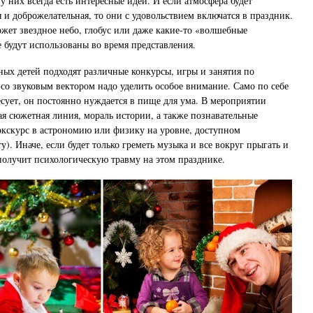
у них всегда есть интересные идеи. И если атмосфера будет
 и доброжелательная, то они с удовольствием включатся в праздник.
ожет звездное небо, глобус или даже какие-то «волшебные
 будут использованы во время представления.
ьных детей подходят различные конкурсы, игры и занятия по
 со звуковым вектором надо уделить особое внимание. Само по себе
ресует, он постоянно нуждается в пище для ума. В мероприятии
я сюжетная линия, мораль истории, а также познавательные
экскурс в астрономию или физику на уровне, доступном
). Иначе, если будет только греметь музыка и все вокруг прыгать и
 получит психологическую травму на этом празднике.