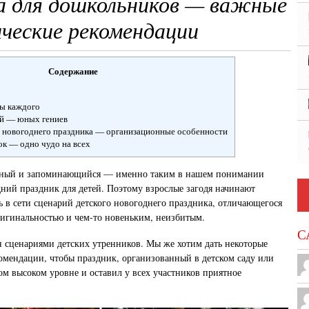
а для дошкольников — важные
ические рекомендации
Содержание
ты каждого
ей — юных гениев
о новогоднего праздника — организационные особенности
к — одно чудо на всех
ьный и запоминающийся — именно таким в нашем понимании
ний праздник для детей. Поэтому взрослые загодя начинают
ть в сети сценарий детского новогоднего праздника, отличающегося
игинальностью и чем-то новеньким, неизбитым.
С
 сценариями детских утренников. Мы же хотим дать некоторые
омендации, чтобы праздник, организованный в детском саду или
ом высоком уровне и оставил у всех участников приятное