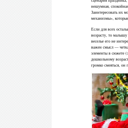
сценария праздника, 
нешумная, спокойная
Заинтересовать их м
механизмы», которые
Если для всех остал
возрасту, то малышу
веселье его не инте
важен смысл — четка
элементы в сюжете (
дошкольному возрасту
громко смеяться, он