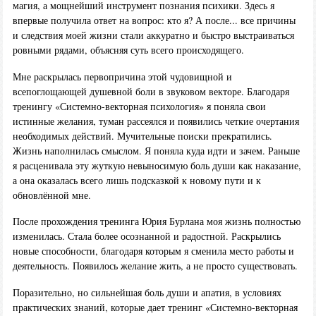
магия, а мощнейший инструмент познания психики. Здесь я
впервые получила ответ на вопрос: кто я? А после... все причины
и следствия моей жизни стали аккуратно и быстро выстраиваться
ровными рядами, объясняя суть всего происходящего.
Мне раскрылась первопричина этой чудовищной и
всепоглощающей душевной боли в звуковом векторе. Благодаря
тренингу «Системно-векторная психология» я поняла свои
истинные желания, туман рассеялся и появились четкие очертания
необходимых действий. Мучительные поиски прекратились.
Жизнь наполнилась смыслом. Я поняла куда идти и зачем. Раньше
я расценивала эту жуткую невыносимую боль души как наказание,
а она оказалась всего лишь подсказкой к новому пути и к
обновлённой мне.
После прохождения тренинга Юрия Бурлана моя жизнь полностью
изменилась. Стала более осознанной и радостной. Раскрылись
новые способности, благодаря которым я сменила место работы и
деятельность. Появилось желание жить, а не просто существовать.
Поразительно, но сильнейшая боль души и апатия, в условиях
практических знаний, которые дает тренинг «Системно-векторная