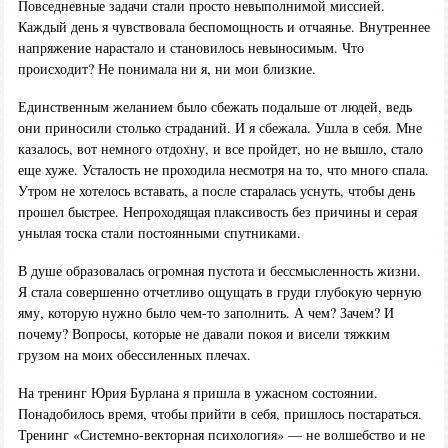
Повседневные задачи стали просто невыполнимой миссией.
Каждый день я чувствовала беспомощность и отчаянье. Внутреннее
напряжение нарастало и становилось невыносимым. Что
происходит? Не понимала ни я, ни мои близкие.
Единственным желанием было сбежать подальше от людей, ведь
они приносили столько страданий. И я сбежала. Ушла в себя. Мне
казалось, вот немного отдохну, и все пройдет, но не вышло, стало
еще хуже. Усталость не проходила несмотря на то, что много спала.
Утром не хотелось вставать, а после старалась уснуть, чтобы день
прошел быстрее. Непроходящая плаксивость без причины и серая
унылая тоска стали постоянными спутниками.
В душе образовалась огромная пустота и бессмысленность жизни.
Я стала совершенно отчетливо ощущать в груди глубокую черную
яму, которую нужно было чем-то заполнить. А чем? Зачем? И
почему? Вопросы, которые не давали покоя и висели тяжким
грузом на моих обессиленных плечах.
На тренинг Юрия Бурлана я пришла в ужасном состоянии.
Понадобилось время, чтобы прийти в себя, пришлось постараться.
Тренинг «Системно-векторная психология» — не волшебство и не