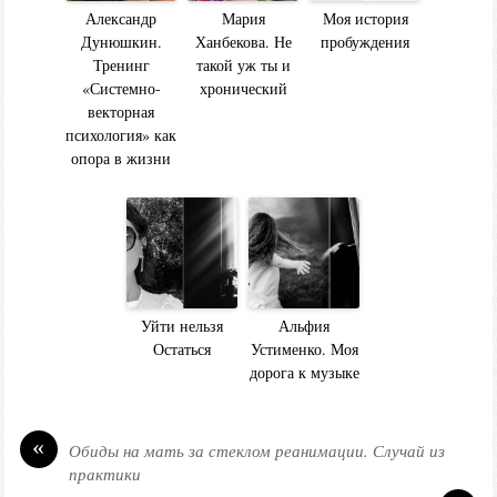
Александр
Мария
Моя история
Дунюшкин.
Ханбекова. Не
пробуждения
Тренинг
такой уж ты и
«Системно-
хронический
векторная
психология» как
опора в жизни
Уйти нельзя
Альфия
Остаться
Устименко. Моя
дорога к музыке
«
Обиды на мать за стеклом реанимации. Случай из
практики