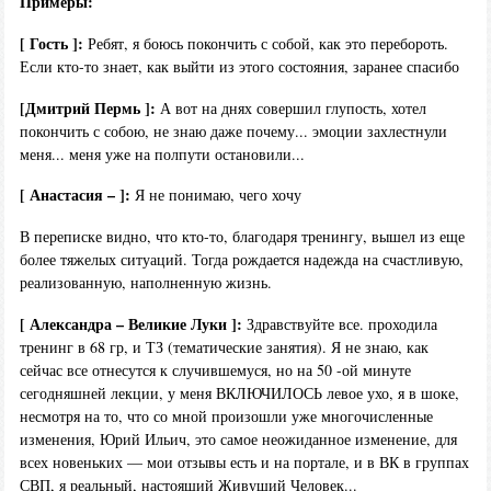
Примеры:
[ Гость ]:
Ребят, я боюсь покончить с собой, как это перебороть.
Если кто-то знает, как выйти из этого состояния, заранее спасибо
[Дмитрий Пермь ]:
А вот на днях совершил глупость, хотел
покончить с собою, не знаю даже почему... эмоции захлестнули
меня... меня уже на полпути остановили...
[ Анастасия – ]:
Я не понимаю, чего хочу
В переписке видно, что кто-то, благодаря тренингу, вышел из еще
более тяжелых ситуаций. Тогда рождается надежда на счастливую,
реализованную, наполненную жизнь.
[ Александра – Великие Луки ]:
Здравствуйте все. проходила
тренинг в 68 гр, и ТЗ (тематические занятия). Я не знаю, как
сейчас все отнесутся к случившемуся, но на 50 -ой минуте
сегодняшней лекции, у меня ВКЛЮЧИЛОСЬ левое ухо, я в шоке,
несмотря на то, что со мной произошли уже многочисленные
изменения, Юрий Ильич, это самое неожиданное изменение, для
всех новеньких — мои отзывы есть и на портале, и в ВК в группах
СВП, я реальный, настоящий Живущий Человек...