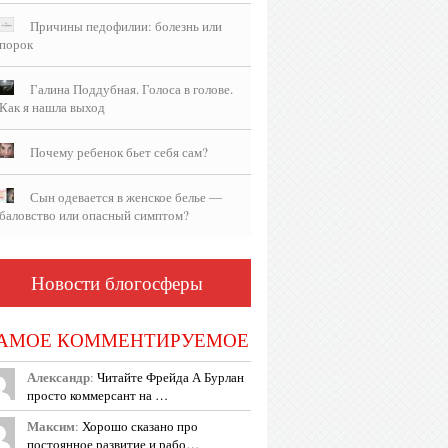
Причины педофилии: болезнь или
порок
Галина Поддубная. Голоса в голове.
Как я нашла выход
Почему ребенок бьет себя сам?
Сын одевается в женское белье —
баловство или опасный симптом?
Новости блогосферы
АМОЕ КОММЕНТИРУЕМОЕ
Александр
:
Читайте Фрейда А Бурлан
просто коммерсант на …
Максим
:
Хорошо сказано про
постоянное развитие и рабо…