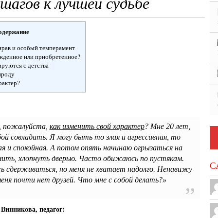
шагов к лучшей судьбе
одержание
 нрав и особый темперамент
ожденное или приобретенное?
ируются с детства
ироду
рактер?
 пожалуйста,
как изменить свой характер
? Мне 20 лет,
обой совладать. Я могу быть то злая и агрессивная, то
ая и спокойная. А потом опять начинаю огрызаться на
амить, хлопнуть дверью. Часто обижаюсь по пустякам.
С
 сдерживаться, но меня не хватает надолго. Ненавижу
меня почти нет друзей. Что мне с собой делать?»
Винникова, педагог: