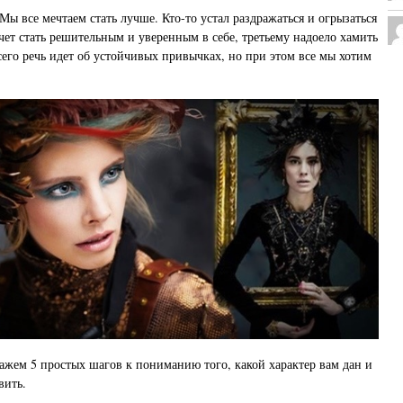
Мы все мечтаем стать лучше. Кто-то устал раздражаться и огрызаться
очет стать решительным и уверенным в себе, третьему надоело хамить
сего речь идет об устойчивых привычках, но при этом все мы хотим
кажем 5 простых шагов к пониманию того, какой характер вам дан и
вить.