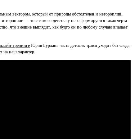
альным вектором, который от природы обстоятелен и нетороплив,
 и торопили — то с самого детства у него формируется такая черта
ство, что внешне выглядит, как будто он по любому случаю впадает
онлайн-тренинге
Юрия Бурлана часть детских травм уходит без следа,
т на наш характер.