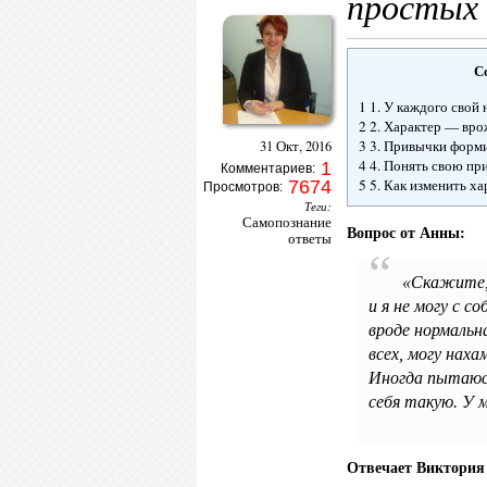
простых 
С
1 1. У каждого свой
2 2. Характер — вр
3 3. Привычки форм
31 Окт, 2016
4 4. Понять свою пр
1
Комментариев:
5 5. Как изменить ха
7674
Просмотров:
Теги:
Самопознание
Вопрос от Анны:
ответы
«Скажите,
и я не могу с с
вроде нормальн
всех, могу нах
Иногда пытаюсь
себя такую. У 
Отвечает Виктория 