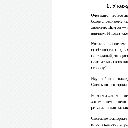
1. У ка
Очевидно, что все л
более спокойному че
характер. Другой — 
анализу. И тогда уже
Кто-то излишне эмоци
особенности, и, дава
истеричный, эмоцион
надо менять свою на
сторону?
Научный ответ находи
Системно-векторная
Когда мы хотим изме
хотим в нем изменит
результата или застав
Системно-векторная 
иное и как это испра