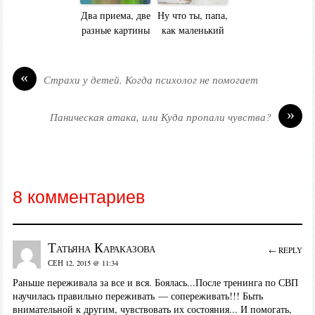
Два приема, две
Ну что ты, папа,
разные картины
как маленький
«
Страхи у детей. Когда психолог не помогает
»
Паническая атака, или Куда пропали чувства?
8 комментариев
Татьяна Караказова
← REPLY
СЕН 12, 2015 @ 11:34
Раньше переживала за все и вся. Боялась...После тренинга по СВП
научилась правильно переживать — сопереживать!!! Быть
внимательной к другим, чувствовать их состояния... И помогать,