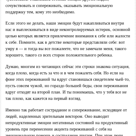
сочувствовать и сопереживать, оказывать эмоциональную
поддержку тем, кому это необходимо.
Если этого не делать, наши эмоции будут накапливаться внутри
нас и выплескиваться в виде неконтролируемых истерик, основной
целью которых является привлечение внимания к себе или жалости
к себе. Помните, как в детстве некоторые представляли себе: вот
умру я — и тогда вы все пожалеете, что не замечали меня, такого
хорошего, такого со всех сторон положительного ребенка.
Думаю, многим из читающих сейчас эти строки знакома ситуация,
когда плохо, когда есть за что и в чем пожалеть себя. Но если на
фоне этих переживаний ты вдруг становишься свидетелем чьей-то,
пусть совсем чужой, но гораздо большей беды, свои переживания
вдруг отходят на второй план. И ты понимаешь, что у тебя все не
так плохо, как кажется на первый взгляд.
Именно так работает сострадание и сопереживание, исходящее от
людей, наделенных зрительным вектором. Оно выводит
непродуктивные эмоции негативных состояний на продуктивный
уровень при перенесении акцента переживаний с себя на
эмоциональную помощь и сострадание другим. При этом люди