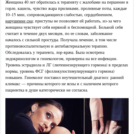
Женщина 40 лет обратилась к терапевту с жалобами на першение в
горле, кашель, чувство жара приливами, проливные поты, каждые
10–15 мин, сопровождающиеся слабостью, сердцебиением,
нарушение сна
; приступы не позволяют ей работать, из-за чего
женщина чувствует себя нервной и беспомощной. Больной себя
считает в течение двух месяцев, по ее словам, заболевание
началось с сильной простуды. Получала лечение, в том числе
противовоспалительную и антибактериальную терапию.
Обследовалась у терапевта, лор-врача. Была осмотрена
эндокринологом и гинекологом, проверена на все инфекции.
Уровень эстрадиола и ЛГ (лютеинезирующего гормона) в пределах
нормы, уровень ФСГ (фолликулостимулирующего гормона)
повышен. Гинеколог поставил неутешительный диагноз: ранний
климакс — причины которого не ясны и с наличием которого
пациентка в душе категорически не согласна.