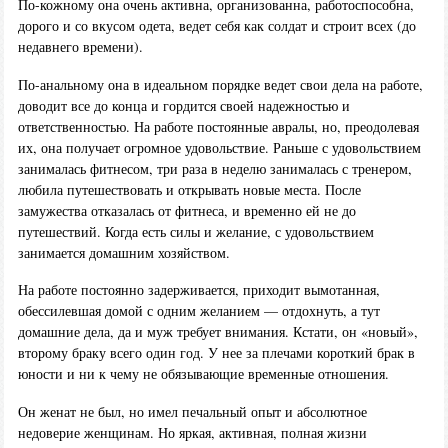
По-кожному она очень активна, организованна, работоспособна,
дорого и со вкусом одета, ведет себя как солдат и строит всех (до
недавнего времени).
По-анальному она в идеальном порядке ведет свои дела на работе,
доводит все до конца и гордится своей надежностью и
ответственностью. На работе постоянные авралы, но, преодолевая
их, она получает огромное удовольствие. Раньше с удовольствием
занималась фитнесом, три раза в неделю занималась с тренером,
любила путешествовать и открывать новые места. После
замужества отказалась от фитнеса, и временно ей не до
путешествий. Когда есть силы и желание, с удовольствием
занимается домашним хозяйством.
На работе постоянно задерживается, приходит вымотанная,
обессилевшая домой с одним желанием — отдохнуть, а тут
домашние дела, да и муж требует внимания. Кстати, он «новый»,
второму браку всего один год. У нее за плечами короткий брак в
юности и ни к чему не обязывающие временные отношения.
Он женат не был, но имел печальный опыт и абсолютное
недоверие женщинам. Но яркая, активная, полная жизни