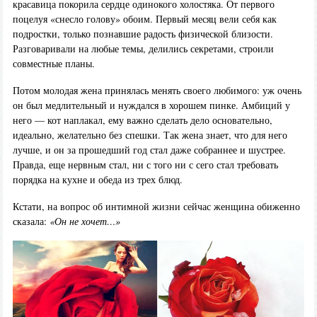
красавица покорила сердце одинокого холостяка. От первого
поцелуя «снесло голову» обоим. Первый месяц вели себя как
подростки, только познавшие радость физической близости.
Разговаривали на любые темы, делились секретами, строили
совместные планы.
Потом молодая жена принялась менять своего любимого: уж очень
он был медлительный и нуждался в хорошем пинке. Амбиций у
него — кот наплакал, ему важно сделать дело основательно,
идеально, желательно без спешки. Так жена знает, что для него
лучше, и он за прошедший год стал даже собраннее и шустрее.
Правда, еще нервным стал, ни с того ни с сего стал требовать
порядка на кухне и обеда из трех блюд.
Кстати, на вопрос об интимной жизни сейчас женщина обиженно
сказала:
«Он не хочет…»