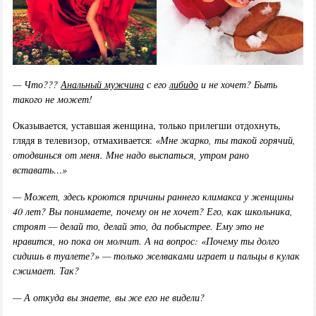
— Что???
Анальный мужчина
с его
либидо
и не хочет? Быть
такого не может!
Оказывается, уставшая женщина, только прилегши отдохнуть,
глядя в телевизор, отмахивается:
«Мне жарко, ты такой горячий,
отодвинься от меня. Мне надо выспаться, утром рано
вставать…»
— Может, здесь кроются причины раннего климакса у женщины
40 лет? Вы понимаете, почему он не хочет? Его, как школьника,
строят — делай то, делай это, да побыстрее. Ему это не
нравится, но пока он молчит. А на вопрос: «Почему ты долго
сидишь в туалете?» — только желваками играет и пальцы в кулак
сжимает. Так?
— А откуда вы знаете, вы же его не видели?