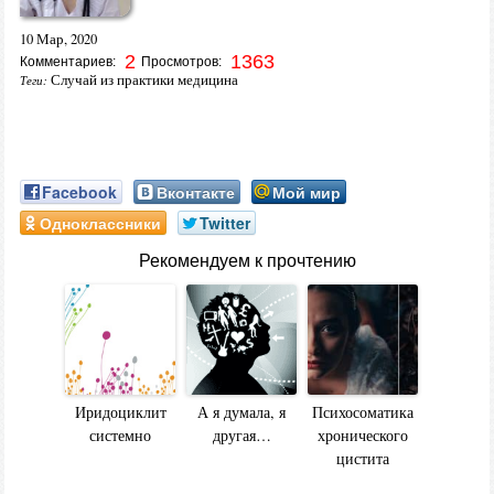
10 Мар, 2020
2
1363
Комментариев:
Просмотров:
Случай из практики медицина
Теги:
Facebook
Вконтакте
Мой мир
Одноклассники
Twitter
Рекомендуем к прочтению
Иридоциклит
А я думала, я
Психосоматика
системно
другая…
хронического
цистита