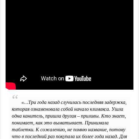
«…Три года назад случилась последняя задержка,
которая ознаменовала собой начало климакса. Ушла
одна канитель, пришла другая – приливы. Кто знает,
понимает, как это выматывает. Принимала
таблетки. К сожалению, не помню название, потому
что в последний раз покупала их более года назад. Для