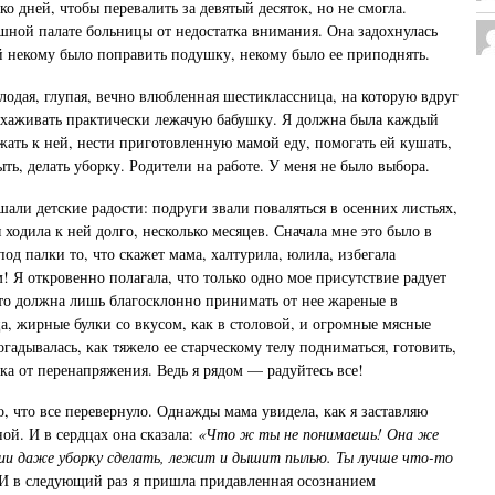
о дней, чтобы перевалить за девятый десяток, но не смогла.
шной палате больницы от недостатка внимания. Она задохнулась
й некому было поправить подушку, некому было ее приподнять.
лодая, глупая, вечно влюбленная шестиклассница, на которую вдруг
охаживать практически лежачую бабушку. Я должна была каждый
жать к ней, нести приготовленную мамой еду, помогать ей кушать,
ыть, делать уборку. Родители на работе. У меня не было выбора.
шали детские радости: подруги звали поваляться в осенних листьях,
 ходила к ней долго, несколько месяцев. Сначала мне это было в
-под палки то, что скажет мама, халтурила, юлила, избегала
м! Я откровенно полагала, что только одно мое присутствие радует
что должна лишь благосклонно принимать от нее жареные в
а, жирные булки со вкусом, как в столовой, и огромные мясные
огадывалась, как тяжело ее старческому телу подниматься, готовить,
ка от перенапряжения. Ведь я рядом — радуйтесь все!
, что все перевернуло. Однажды мама увидела, как я заставляю
ой. И в сердцах она сказала:
«Что ж ты не понимаешь! Она же
нии даже уборку сделать, лежит и дышит пылью. Ты лучше что-то
И в следующий раз я пришла придавленная осознанием