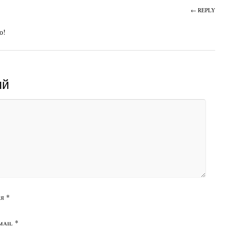
← REPLY
о!
ий
я
*
mail
*