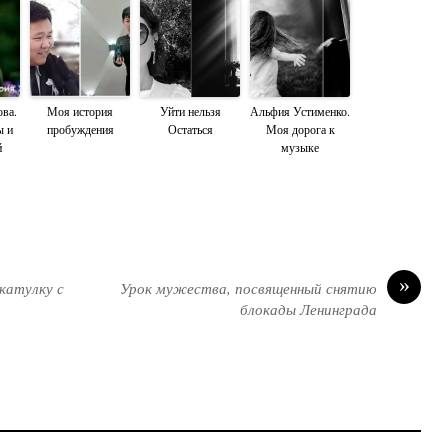
ва.
Моя история
Уйти нельзя
Альфия Устименко.
ы и
пробуждения
Остаться
Моя дорога к
й
музыке
»
катулку с
Урок мужества, посвященный снятию
блокады Ленинграда