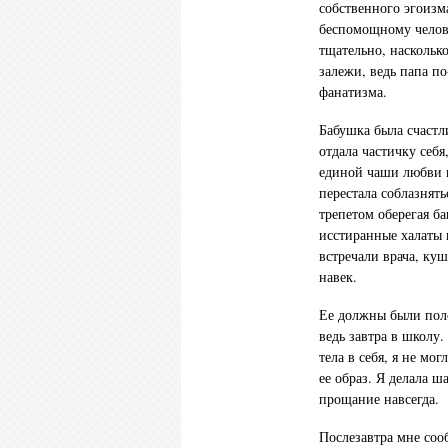
собственного эгоизм
беспомощному челове
тщательно, наскольк
залежи, ведь папа по
фанатизма.
Бабушка была счастл
отдала частичку себ
единой чаши любви к
перестала соблазнять
трепетом оберегая ба
исстиранные халаты 
встречали врача, ку
навек.
Ее должны были пол
ведь завтра в школу.
тела в себя, я не мог
ее образ. Я делала ш
прощание навсегда.
Послезавтра мне сооб