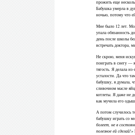
прожить еще нескольк
Бабушка умерла в ду
ночью, потому что е
Мне было 12 лет. Мо
упала обязанность д
день после школы бе
встречать доктора, м
Не скрою, меня иску
поиграть в снегу — я
тягость. Я делала из
усталости. Да что та
бабушку, я думала, 
сливочном масле яйц
котлеты. Я даже не д
как мучила его одыш
А потом случилось то
бабушку играть со мн
болеет, не в состоя
полезное ей сделай!»