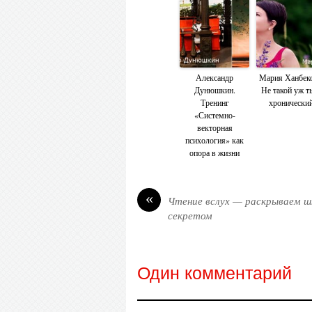
Александр
Мария Ханбеко
Дунюшкин.
Не такой уж т
Тренинг
хронически
«Системно-
векторная
психология» как
опора в жизни
«
Чтение вслух — раскрываем ш
секретом
Один комментарий