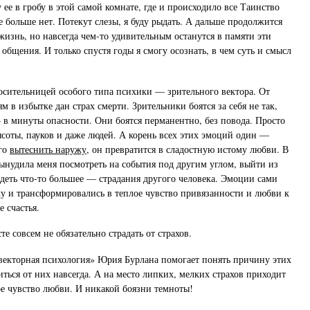
 ее в гробу в этой самой комнате, где и происходило все Таинство
 больше нет. Потекут слезы, я буду рыдать. А дальше продолжится
жизнь, но навсегда чем-то удивительным останутся в памяти эти
общения. И только спустя годы я смогу осознать, в чем суть и смысл
носительницей особого типа психики — зрительного вектора. От
 в избытке дан страх смерти. Зрительники боятся за себя не так,
в минуты опасности. Они боятся перманентно, без повода. Просто
соты, пауков и даже людей. А корень всех этих эмоций один —
его
вытеснить наружу
, он превратится в сладостную истому любви. В
ынудила меня посмотреть на события под другим углом, выйти из
идеть что-то большее — страдания другого человека. Эмоции сами
у и трансформировались в теплое чувство привязанности и любви к
 счастья.
те совсем не обязательно страдать от страхов.
векторная психология» Юрия Бурлана помогает понять причину этих
иться от них навсегда. А на место липких, мелких страхов приходит
е чувство любви. И никакой боязни темноты!