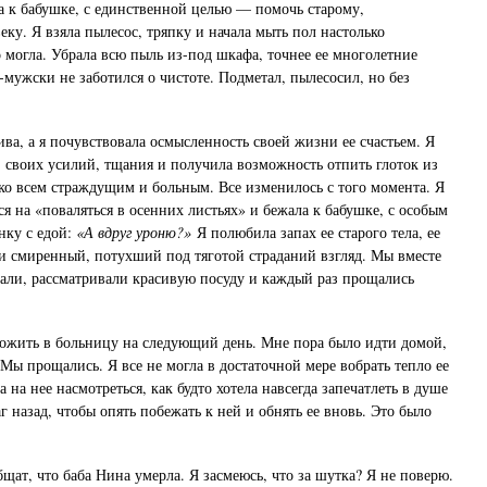
а к бабушке, с единственной целью — помочь старому,
ку. Я взяла пылесос, тряпку и начала мыть пол настолько
о могла. Убрала всю пыль из-под шкафа, точнее ее многолетние
-мужски не заботился о чистоте. Подметал, пылесосил, но без
ива, а я почувствовала осмысленность своей жизни ее счастьем. Я
я, своих усилий, тщания и получила возможность отпить глоток из
о всем страждущим и больным. Все изменилось с того момента. Я
ся на «поваляться в осенних листьях» и бежала к бабушке, с особым
нку с едой:
«А вдруг уроню?»
Я полюбила запах ее старого тела, ее
и смиренный, потухший под тяготой страданий взгляд. Мы вместе
шали, рассматривали красивую посуду и каждый раз прощались
ожить в больницу на следующий день. Мне пора было идти домой,
 Мы прощались. Я все не могла в достаточной мере вобрать тепло ее
ла на нее насмотреться, как будто хотела навсегда запечатлеть в душе
аг назад, чтобы опять побежать к ней и обнять ее вновь. Это было
щат, что баба Нина умерла. Я засмеюсь, что за шутка? Я не поверю.