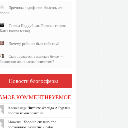
Причины педофилии: болезнь или
порок
Галина Поддубная. Голоса в голове.
Как я нашла выход
Почему ребенок бьет себя сам?
Сын одевается в женское белье —
баловство или опасный симптом?
Новости блогосферы
АМОЕ КОММЕНТИРУЕМОЕ
Александр
:
Читайте Фрейда А Бурлан
просто коммерсант на …
Максим
:
Хорошо сказано про
постоянное развитие и рабо…