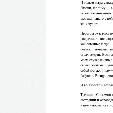
И только когда увижу
Любви, я пойму — ее
та же обыкновенная 
месяцы нашего с ней 
этих чувств.
Просто я оказалась 
рождения таким людям
как обычные люди — 
боятся… темноты, вы
страх смерти. Если 
моем случае жизнь в
своего эгоизма и ув
собой потекли наруж
бабушке. В ощущение
И во взрослом возрас
Тренинг «Системно-
состояний и освобод
наполняющее, светло