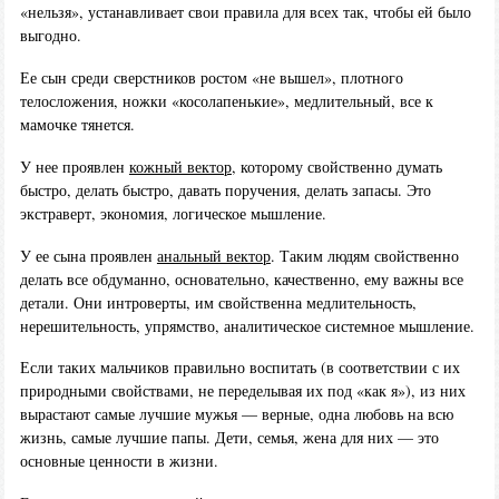
«нельзя», устанавливает свои правила для всех так, чтобы ей было
выгодно.
Ее сын среди сверстников ростом «не вышел», плотного
телосложения, ножки «косолапенькие», медлительный, все к
мамочке тянется.
У нее проявлен
кожный вектор
, которому свойственно думать
быстро, делать быстро, давать поручения, делать запасы. Это
экстраверт, экономия, логическое мышление.
У ее сына проявлен
анальный вектор
. Таким людям свойственно
делать все обдуманно, основательно, качественно, ему важны все
детали. Они интроверты, им свойственна медлительность,
нерешительность, упрямство, аналитическое системное мышление.
Если таких мальчиков правильно воспитать (в соответствии с их
природными свойствами, не переделывая их под «как я»), из них
вырастают самые лучшие мужья — верные, одна любовь на всю
жизнь, самые лучшие папы. Дети, семья, жена для них — это
основные ценности в жизни.