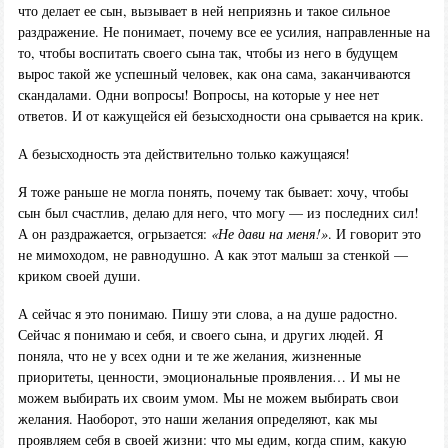
что делает ее сын, вызывает в ней неприязнь и такое сильное
раздражение. Не понимает, почему все ее усилия, направленные на
то, чтобы воспитать своего сына так, чтобы из него в будущем
вырос такой же успешный человек, как она сама, заканчиваются
скандалами. Одни вопросы! Вопросы, на которые у нее нет
ответов. И от кажущейся ей безысходности она срывается на крик.
А безысходность эта действительно только кажущаяся!
Я тоже раньше не могла понять, почему так бывает: хочу, чтобы
сын был счастлив, делаю для него, что могу — из последних сил!
А он раздражается, огрызается:
«Не дави на меня!»
. И говорит это
не мимоходом, не равнодушно. А как этот малыш за стенкой —
криком своей души.
А сейчас я это понимаю. Пишу эти слова, а на душе радостно.
Сейчас я понимаю и себя, и своего сына, и других людей. Я
поняла, что не у всех одни и те же желания, жизненные
приоритеты, ценности, эмоциональные проявления… И мы не
можем выбирать их своим умом. Мы не можем выбирать свои
желания. Наоборот, это наши желания определяют, как мы
проявляем себя в своей жизни: что мы едим, когда спим, какую