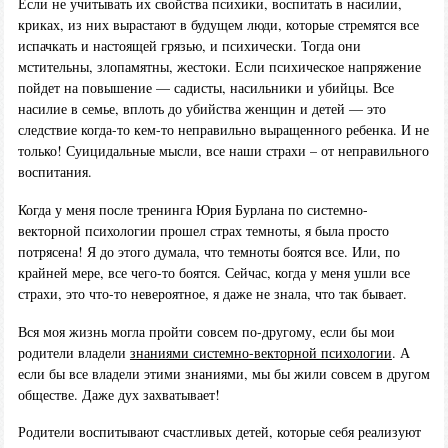
Если не учитывать их свойства психики, воспитать в насилии,
криках, из них вырастают в будущем люди, которые стремятся все
испачкать и настоящей грязью, и психически. Тогда они
мстительны, злопамятны, жестоки. Если психическое напряжение
пойдет на повышение — садисты, насильники и убийцы. Все
насилие в семье, вплоть до убийства женщин и детей — это
следствие когда-то кем-то неправильно выращенного ребенка. И не
только! Суицидальные мысли, все наши страхи – от неправильного
воспитания.
Когда у меня после тренинга Юрия Бурлана по системно-
векторной психологии прошел страх темноты, я была просто
потрясена! Я до этого думала, что темноты боятся все. Или, по
крайней мере, все чего-то боятся. Сейчас, когда у меня ушли все
страхи, это что-то невероятное, я даже не знала, что так бывает.
Вся моя жизнь могла пройти совсем по-другому, если бы мои
родители владели
знаниями системно-векторной психологии
. А
если бы все владели этими знаниями, мы бы жили совсем в другом
обществе. Даже дух захватывает!
Родители воспитывают счастливых детей, которые себя реализуют