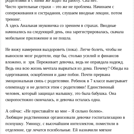
родителями и с ними же ходит на работу. Сна нет.
Чисто зрительные страхи – это же не проблема. Начинаем с
сопереживания и сострадания, слушаем вводные лекции, потом
тренинг.
А здесь Анальная звуковичка со зрением в страхах. Вводные
начинались на следующий день, она зарегистрировалась, скачала
мобильное приложение и не пошла.
Не вижу намерения выздороветь (пока). Легче болеть, чтобы не
выносили мозг родители, еще бы, столько усилий и финансов
вложено, и зря. Переживает девочка, ведь не оправдала надежд.
Ведь она всю жизнь мечтала вырваться из дома. Почему? Обиды на
одергивания, оскорбления и даже побои. Почти прервана
эмоциональная связь с родителями. Ребенок в 7 классе выигрывает
олимпиаду и не делится этим с родителями! Единственный
человек, который защищал малышку, это была бабушка. Она
скоропостижно скончалась, и девочка осталась одна.
А сейчас: «Не приставайте ко мне – Я сильно болею».
Любящие родственники организовали девочке госпитализацию в
психушку. Умницу, с высочайшим интеллектом, поместили в
отделение, где лечатся психбольные. Ей назначили мягкие