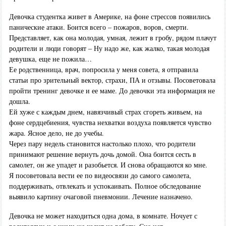
Девочка студентка живет в Америке, на фоне стрессов появились
панические атаки. Боится всего – пожаров, воров, смерти.
Представляет, как она молодая, умная, лежит в гробу, рядом плачут
родители и люди говорят – Ну надо же, как жалко, такая молодая
девушка, еще не пожила…
Ее родственница, врач, попросила у меня совета, я отправила
статьи про зрительный вектор, страхи, ПА и отзывы. Посоветовала
пройти тренинг девочке и ее маме. До девочки эта информация не
дошла.
Ей хуже с каждым днем, навязчивый страх сгореть живьем, на
фоне сердцебиения, чувства нехватки воздуха появляется чувство
жара. Ясное дело, не до учебы.
Через пару недель становится настолько плохо, что родители
принимают решение вернуть дочь домой. Она боится сесть в
самолет, он же упадет и разобьется. И снова обращаются ко мне.
Я посоветовала вести ее по видеосвязи до самого самолета,
поддерживать, отвлекать и успокаивать. Полное обследование
выявило картину очаговой пневмонии. Лечение назначено.
Девочка не может находиться одна дома, в комнате. Ночует с