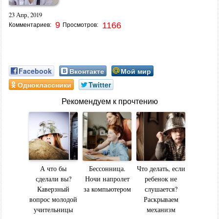
23 Апр, 2019
9
1166
Комментариев:
Просмотров:
Facebook
Вконтакте
Мой мир
Одноклассники
Twitter
Рекомендуем к прочтению
А что бы
Бессонница.
Что делать, если
сделали вы?
Ночи напролет
ребенок не
Каверзный
за компьютером
слушается?
вопрос молодой
Раскрываем
учительницы
механизм